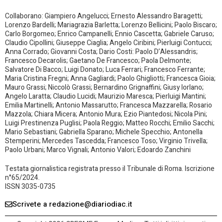
Collaborano: Giampiero Angelucci; Ernesto Alessandro Baragetti;
Lorenzo Bardelli; Mariagrazia Barletta; Lorenzo Bellicini; Paolo Biscaro;
Carlo Borgomeo; Enrico Campanelli; Ennio Cascetta; Gabriele Caruso;
Claudio Cipollini; Giuseppe Ciaglia; Angelo Ciribini; Pierluigi Contucci;
Anna Corrado; Giovanni Costa; Dario Costi: Paolo D’Alessandris;
Francesco Decarolis; Gaetano De Francesco; Paola Delmonte;
Salvatore Di Bacco; Luigi Donato; Luca Ferrari; Francesco Ferrante;
Maria Cristina Fregni; Anna Gagliardi; Paolo Ghigliotti; Francesca Gioia;
Mauro Grassi; Niccolò Grassi; Bernardino Grignaffini; Giusy Iorlano;
Angelo Laratta; Claudio Lucidi; Maurizio Maresca; Pierluigi Mantini;
Emilia Martinelli; Antonio Massarutto; Francesca Mazzarella; Rosario
Mazzola; Chiara Micera; Antonio Mura; Ezio Piantedosi; Nicola Pini;
Luigi Prestinenza Puglisi; Paola Reggio; Matteo Rocchi; Emilio Sacchi;
Mario Sebastiani; Gabriella Sparano; Michele Specchio; Antonella
Stemperini; Mercedes Tascedda; Francesco Toso; Virginio Trivella;
Paolo Urbani; Marco Vignali; Antonio Valori; Edoardo Zanchini
Testata giornalistica registrata presso il Tribunale di Roma. Iscrizione
n°65/2024.
ISSN 3035-0735
Scrivete a redazione@diariodiac.it