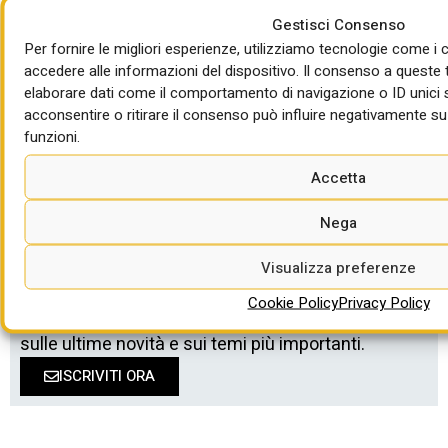
porto Val da Rio
Gestisci Consenso
di Mercedes Tascedda
Per fornire le migliori esperienze, utilizziamo tecnologie come 
accedere alle informazioni del dispositivo. Il consenso a queste 
elaborare dati come il comportamento di navigazione o ID unici 
IL BANDO DEL GIORNO
Pistoia adegua la diga Giudea: 14,4 milioni
acconsentire o ritirare il consenso può influire negativamente su
funzioni.
di Mercedes Tascedda
Accetta
Nega
Visualizza preferenze
Cookie Policy
Privacy Policy
Newsletter DIAC
/ Ricevi in email gli aggiornamenti
sulle ultime novità e sui temi più importanti.
ISCRIVITI ORA