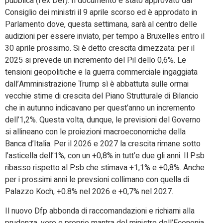
pubblica (l’ex Def). Il documento è stato approvato dal
Consiglio dei ministri il 9 aprile scorso ed è approdato in
Parlamento dove, questa settimana, sarà al centro delle
audizioni per essere inviato, per tempo a Bruxelles entro il
30 aprile prossimo. Si è detto crescita dimezzata: per il
2025 si prevede un incremento del Pil dello 0,6%. Le
tensioni geopolitiche e la guerra commerciale ingaggiata
dall’Amministrazione Trump sì è abbattuta sulle ormai
vecchie stime di crescita del Piano Strutturale di Bilancio
che in autunno indicavano per quest’anno un incremento
dell’1,2%. Questa volta, dunque, le previsioni del Governo
si allineano con le proiezioni macroeconomiche della
Banca d’Italia. Per il 2026 e 2027 la crescita rimane sotto
l’asticella dell’1%, con un +0,8% in tutt’e due gli anni. Il Psb
ribasso rispetto al Psb che stimava +1,1% e +0,8%. Anche
per i prossimi anni le prevsioni collimano con quella di
Palazzo Koch, +0.8% nel 2026 e +0,7% nel 2027.
Il nuovo Dfp abbonda di raccomandazioni e richiami alla
prudenza, vero e proprio mantra del ministro dell’Econonia,