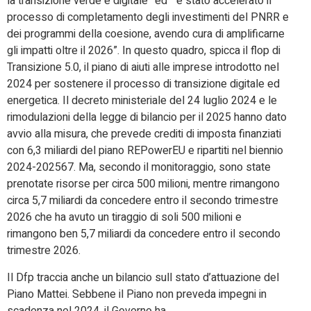
la transizione verde e digitale” ed “è stato accelerato il
processo di completamento degli investimenti del PNRR e
dei programmi della coesione, avendo cura di amplificarne
gli impatti oltre il 2026”. In questo quadro, spicca il flop di
Transizione 5.0, il piano di aiuti alle imprese introdotto nel
2024 per sostenere il processo di transizione digitale ed
energetica. Il decreto ministeriale del 24 luglio 2024 e le
rimodulazioni della legge di bilancio per il 2025 hanno dato
avvio alla misura, che prevede crediti di imposta finanziati
con 6,3 miliardi del piano REPowerEU e ripartiti nel biennio
2024-202567. Ma, secondo il monitoraggio, sono state
prenotate risorse per circa 500 milioni, mentre rimangono
circa 5,7 miliardi da concedere entro il secondo trimestre
2026 che ha avuto un tiraggio di soli 500 milioni e
rimangono ben 5,7 miliardi da concedere entro il secondo
trimestre 2026.
Il Dfp traccia anche un bilancio sull stato d’attuazione del
Piano Mattei. Sebbene il Piano non preveda impegni in
scadenza nel 2024, il Governo ha