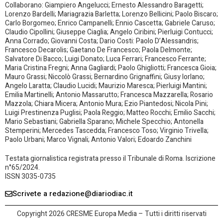
Collaborano: Giampiero Angelucci; Ernesto Alessandro Baragetti;
Lorenzo Bardelli; Mariagrazia Barletta; Lorenzo Bellicini; Paolo Biscaro;
Carlo Borgomeo; Enrico Campanelli; Ennio Cascetta; Gabriele Caruso;
Claudio Cipollini; Giuseppe Ciaglia; Angelo Ciribini; Pierluigi Contucci;
Anna Corrado; Giovanni Costa; Dario Costi: Paolo D’Alessandris;
Francesco Decarolis; Gaetano De Francesco; Paola Delmonte;
Salvatore Di Bacco; Luigi Donato; Luca Ferrari; Francesco Ferrante;
Maria Cristina Fregni; Anna Gagliardi; Paolo Ghigliotti; Francesca Gioia;
Mauro Grassi; Niccolò Grassi; Bernardino Grignaffini; Giusy Iorlano;
Angelo Laratta; Claudio Lucidi; Maurizio Maresca; Pierluigi Mantini;
Emilia Martinelli; Antonio Massarutto; Francesca Mazzarella; Rosario
Mazzola; Chiara Micera; Antonio Mura; Ezio Piantedosi; Nicola Pini;
Luigi Prestinenza Puglisi; Paola Reggio; Matteo Rocchi; Emilio Sacchi;
Mario Sebastiani; Gabriella Sparano; Michele Specchio; Antonella
Stemperini; Mercedes Tascedda; Francesco Toso; Virginio Trivella;
Paolo Urbani; Marco Vignali; Antonio Valori; Edoardo Zanchini
Testata giornalistica registrata presso il Tribunale di Roma. Iscrizione
n°65/2024.
ISSN 3035-0735
Scrivete a redazione@diariodiac.it
Copyright 2026 CRESME Europa Media – Tutti i diritti riservati