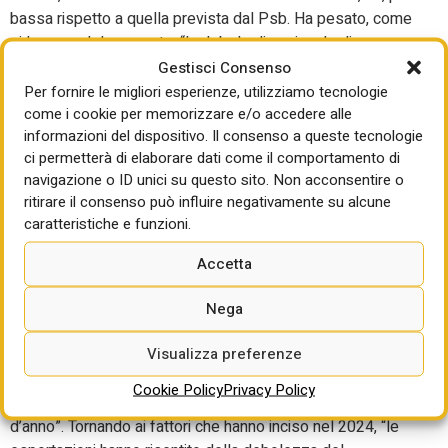
bassa rispetto a quella prevista dal Psb. Ha pesato, come
si legge nel documento, “la debole dinamica degli
investimenti, in particolare degli acquisti di macchinari,
Gestisci Consenso
attrezzature e – soprattutto – dei mezzi di trasporto, che
Per fornire le migliori esperienze, utilizziamo tecnologie
come i cookie per memorizzare e/o accedere alle
ha risentito del propagarsi degli effetti esercitati dalla
informazioni del dispositivo. Il consenso a queste tecnologie
politica monetaria, particolarmente restrittiva fino al mese
ci permetterà di elaborare dati come il comportamento di
di giugno. Differentemente, soprattutto nella parte finale
navigazione o ID unici su questo sito. Non acconsentire o
dell’anno, l’espansione degli investimenti in costruzioni si è
ritirare il consenso può influire negativamente su alcune
mantenuta solida grazie al comparto non residenziale e ai
caratteristiche e funzioni.
progetti legati al PNRR, scontando un fisiologico
rallentamento dovuto alla flessione nel comparto
Accetta
abitativo”. Per l’anno in corso, rileva il documento, “alla
prosecuzione della
Nega
discesa dei livelli di attività nel settore residenziale si
Visualizza preferenze
contrapporrebbe una sostenuta dinamica degli investimenti
nel settore non residenziale, anche grazie allo stimolo
Cookie Policy
Privacy Policy
fornito dai fondi PNRR, previsto intensificarsi in corso
d’anno”. Tornando ai fattori che hanno inciso nel 2024, “le