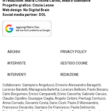
In redazione: Maria Cristina Carlini, Mauro Giansante
Progetto grafico: Cinzia Leone
Web design:
No Digital Brain
Social media partner:
DOL
ARCHIVI
PRIVACY POLICY
INTERVISTE
GESTISCI COOKIE
INTERVENTI
REDAZIONE
Collaborano: Giampiero Angelucci; Ernesto Alessandro Baragetti;
Lorenzo Bardelli; Mariagrazia Barletta; Lorenzo Bellicini; Paolo Biscaro;
Carlo Borgomeo; Enrico Campanelli; Ennio Cascetta; Gabriele Caruso;
Claudio Cipollini; Giuseppe Ciaglia; Angelo Ciribini; Pierluigi Contucci;
Anna Corrado; Giovanni Costa; Dario Costi: Paolo D’Alessandris;
Francesco Decarolis; Gaetano De Francesco; Paola Delmonte;