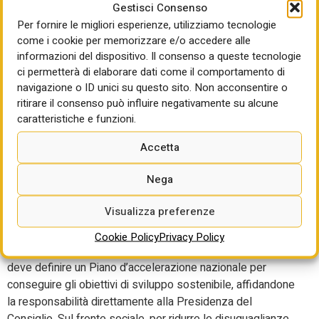
della Dichiarazione sulle Future Generazioni, approvata in
Gestisci Consenso
sede Onu il 23 settembre. “Un impegno – dice Giovannini
Per fornire le migliori esperienze, utilizziamo tecnologie
– che dovrebbe coinvolgere maggiormente i giovani nella
come i cookie per memorizzare e/o accedere alle
vita democratica e decisionale del Paese: non solo un atto
informazioni del dispositivo. Il consenso a queste tecnologie
di giustizia ma una scelta indispensabile per garantire un
ci permetterà di elaborare dati come il comportamento di
futuro inclusivo e sostenibile”.
navigazione o ID unici su questo sito. Non acconsentire o
ritirare il consenso può influire negativamente su alcune
Mallen: Piano di
caratteristiche e funzioni.
accelerazione affidato alla
Accetta
competenza esclusiva della
Nega
premier
Visualizza preferenze
Ulteriori elementi li ha dati la presidente di Asvis, Marcella
Cookie Policy
Privacy Policy
Mallen, nella sua introduzione. “L’Italia – ha detto Mallen –
deve definire un Piano d’accelerazione nazionale per
conseguire gli obiettivi di sviluppo sostenibile, affidandone
la responsabilità direttamente alla Presidenza del