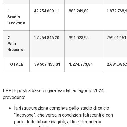
1.
42.254.609,11
883.249,89
1.872.768,
Stadio
Iacovone
2.
17.254.846,20
391.023,95
759.017,61
Pala
Ricciardi
TOTALE
59.509.455,31
1.274.273,84
2.631.786,
I PFTE posti a base di gara, validati ad agosto 2024,
prevedono:
la ristrutturazione completa dello stadio di calcio
“Iacovone”, che versa in condizioni fatiscenti e con
parte delle tribune inagibili, al fine di renderlo