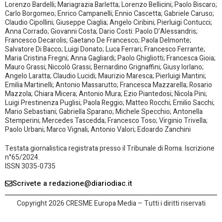
Lorenzo Bardelli; Mariagrazia Barletta; Lorenzo Bellicini; Paolo Biscaro;
Carlo Borgomeo; Enrico Campanelli; Ennio Cascetta; Gabriele Caruso;
Claudio Cipollini; Giuseppe Ciaglia; Angelo Ciribini; Pierluigi Contucci;
Anna Corrado; Giovanni Costa; Dario Costi: Paolo D’Alessandris;
Francesco Decarolis; Gaetano De Francesco; Paola Delmonte;
Salvatore Di Bacco; Luigi Donato; Luca Ferrari; Francesco Ferrante;
Maria Cristina Fregni; Anna Gagliardi; Paolo Ghigliotti; Francesca Gioia;
Mauro Grassi; Niccolò Grassi; Bernardino Grignaffini; Giusy Iorlano;
Angelo Laratta; Claudio Lucidi; Maurizio Maresca; Pierluigi Mantini;
Emilia Martinelli; Antonio Massarutto; Francesca Mazzarella; Rosario
Mazzola; Chiara Micera; Antonio Mura; Ezio Piantedosi; Nicola Pini;
Luigi Prestinenza Puglisi; Paola Reggio; Matteo Rocchi; Emilio Sacchi;
Mario Sebastiani; Gabriella Sparano; Michele Specchio; Antonella
Stemperini; Mercedes Tascedda; Francesco Toso; Virginio Trivella;
Paolo Urbani; Marco Vignali; Antonio Valori; Edoardo Zanchini
Testata giornalistica registrata presso il Tribunale di Roma. Iscrizione
n°65/2024.
ISSN 3035-0735
Scrivete a redazione@diariodiac.it
Copyright 2026 CRESME Europa Media – Tutti i diritti riservati