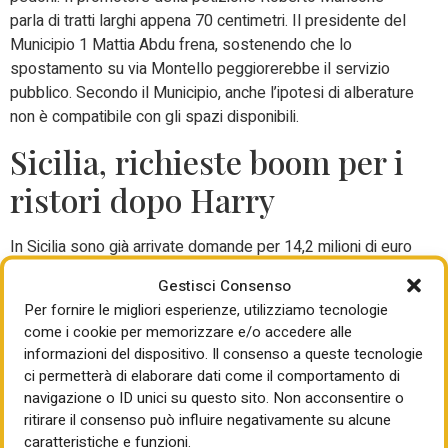
parla di tratti larghi appena 70 centimetri. Il presidente del
Municipio 1 Mattia Abdu frena, sostenendo che lo
spostamento su via Montello peggiorerebbe il servizio
pubblico. Secondo il Municipio, anche l’ipotesi di alberature
non è compatibile con gli spazi disponibili.
Sicilia, richieste boom per i
ristori dopo Harry
In Sicilia sono già arrivate domande per 14,2 milioni di euro
sul nuovo intervento regionale per le imprese colpite dal
Gestisci Consenso
ciclone Harry e dalla frana di Niscemi (CL). La misura vale
Per fornire le migliori esperienze, utilizziamo tecnologie
18 milioni ed è gestita tramite la piattaforma Irfis e il Fondo
come i cookie per memorizzare e/o accedere alle
Sicilia. Le istanze presentate sono 57 e potranno coprire
informazioni del dispositivo. Il consenso a queste tecnologie
fino al 100% degli investimenti, con un massimo di 400mila
ci permetterà di elaborare dati come il comportamento di
euro. Il sostegno prevede 60% di finanziamento agevolato
navigazione o ID unici su questo sito. Non acconsentire o
a tasso zero e 40% a fondo perduto. Il presidente della
ritirare il consenso può influire negativamente su alcune
Regione Siciliana Renato Schifani rivendica l’efficacia della
caratteristiche e funzioni.