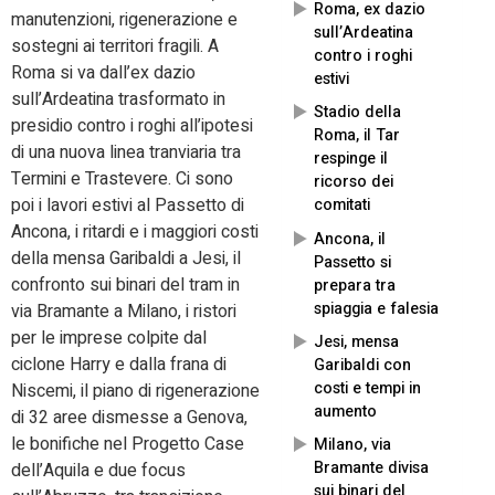
Roma, ex dazio
manutenzioni, rigenerazione e
sull’Ardeatina
sostegni ai territori fragili. A
contro i roghi
Roma si va dall’ex dazio
estivi
sull’Ardeatina trasformato in
Stadio della
presidio contro i roghi all’ipotesi
Roma, il Tar
di una nuova linea tranviaria tra
respinge il
Termini e Trastevere. Ci sono
ricorso dei
poi i lavori estivi al Passetto di
comitati
Ancona, i ritardi e i maggiori costi
Ancona, il
della mensa Garibaldi a Jesi, il
Passetto si
confronto sui binari del tram in
prepara tra
spiaggia e falesia
via Bramante a Milano, i ristori
per le imprese colpite dal
Jesi, mensa
ciclone Harry e dalla frana di
Garibaldi con
costi e tempi in
Niscemi, il piano di rigenerazione
aumento
di 32 aree dismesse a Genova,
le bonifiche nel Progetto Case
Milano, via
Bramante divisa
dell’Aquila e due focus
sui binari del