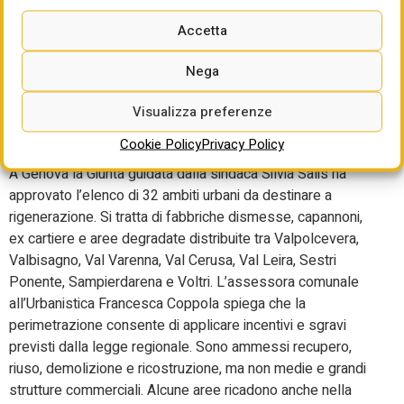
misura e ricorda i 766 contributi già erogati con “Ristori 1”.
Accetta
Per Niscemi sono state presentate tre domande, per
650mila euro.
Nega
Genova, 32 aree dismesse
Visualizza preferenze
per la rigenerazione urbana
Cookie Policy
Privacy Policy
A Genova la Giunta guidata dalla sindaca Silvia Salis ha
approvato l’elenco di 32 ambiti urbani da destinare a
rigenerazione. Si tratta di fabbriche dismesse, capannoni,
ex cartiere e aree degradate distribuite tra Valpolcevera,
Valbisagno, Val Varenna, Val Cerusa, Val Leira, Sestri
Ponente, Sampierdarena e Voltri. L’assessora comunale
all’Urbanistica Francesca Coppola spiega che la
perimetrazione consente di applicare incentivi e sgravi
previsti dalla legge regionale. Sono ammessi recupero,
riuso, demolizione e ricostruzione, ma non medie e grandi
strutture commerciali. Alcune aree ricadono anche nella