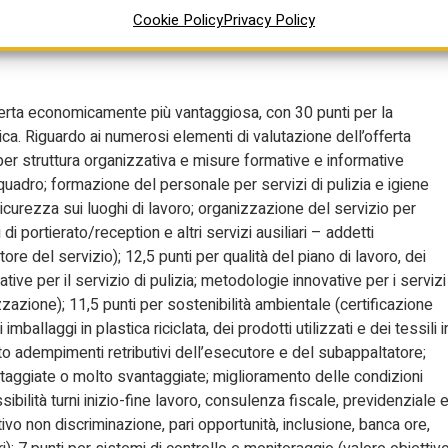
Cookie Policy
Privacy Policy
offerta economicamente più vantaggiosa, con 30 punti per la
a. Riguardo ai numerosi elementi di valutazione dell’offerta
ti per struttura organizzativa e misure formative e informative
adro; formazione del personale per servizi di pulizia e igiene
icurezza sui luoghi di lavoro; organizzazione del servizio per
i portierato/reception e altri servizi ausiliari – addetti
e del servizio); 12,5 punti per qualità del piano di lavoro, dei
ive per il servizio di pulizia; metodologie innovative per i servizi
izzazione); 11,5 punti per sostenibilità ambientale (certificazione
mballaggi in plastica riciclata, dei prodotti utilizzati e dei tessili i
ento adempimenti retributivi dell’esecutore e del subappaltatore;
taggiate o molto svantaggiate; miglioramento delle condizioni
sibilità turni inizio-fine lavoro, consulenza fiscale, previdenziale 
ivo non discriminazione, pari opportunità, inclusione, banca ore,