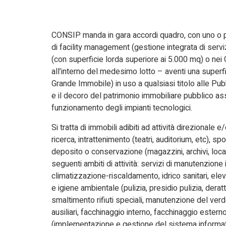
CONSIP manda in gara accordi quadro, con uno o più
di facility management (gestione integrata di servi
(con superficie lorda superiore ai 5.000 mq) o nei 
all’interno del medesimo lotto – aventi una super
Grande Immobile) in uso a qualsiasi titolo alle Pub
e il decoro del patrimonio immobiliare pubblico assic
funzionamento degli impianti tecnologici.
Si tratta di immobili adibiti ad attività direzionale 
ricerca, intrattenimento (teatri, auditorium, etc), spo
deposito o conservazione (magazzini, archivi, local
seguenti ambiti di attività: servizi di manutenzione
climatizzazione-riscaldamento, idrico sanitari, eleva
e igiene ambientale (pulizia, presidio pulizia, der
smaltimento rifiuti speciali, manutenzione del verde)
ausiliari, facchinaggio interno, facchinaggio estern
(implementazione e gestione del sistema informati