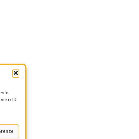
ueste
one o ID
erenze