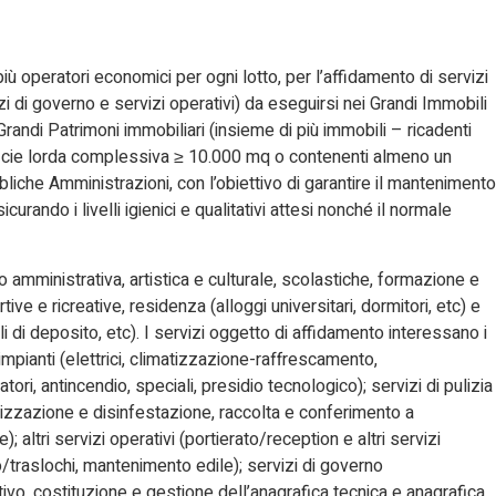
 operatori economici per ogni lotto, per l’affidamento di servizi
zi di governo e servizi operativi) da eseguirsi nei Grandi Immobili
Grandi Patrimoni immobiliari (insieme di più immobili – ricadenti
ficie lorda complessiva ≥ 10.000 mq o contenenti almeno un
bliche Amministrazioni, con l’obiettivo di garantire il mantenimento
urando i livelli igienici e qualitativi attesi nonché il normale
e/o amministrativa, artistica e culturale, scolastiche, formazione e
rtive e ricreative, residenza (alloggi universitari, dormitori, etc) e
i di deposito, etc). I servizi oggetto di affidamento interessano i
 impianti (elettrici, climatizzazione-raffrescamento,
tori, antincendio, speciali, presidio tecnologico); servizi di pulizia
attizzazione e disinfestazione, raccolta e conferimento a
; altri servizi operativi (portierato/reception e altri servizi
o/traslochi, mantenimento edile); servizi di governo
vo, costituzione e gestione dell’anagrafica tecnica e anagrafica