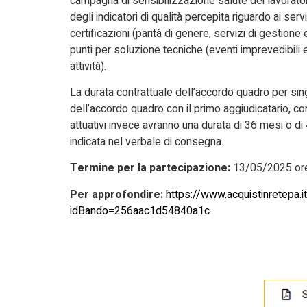
campagna di sensibilizzazione salute dei lavoratori
degli indicatori di qualità percepita riguardo ai ser
certificazioni (parità di genere, servizi di gestione
punti per soluzione tecniche (eventi imprevedibili 
attività).
La durata contrattuale dell’accordo quadro per sing
dell’accordo quadro con il primo aggiudicatario, con 
attuativi invece avranno una durata di 36 mesi o di 
indicata nel verbale di consegna.
Termine per la partecipazione:
13/05/2025 ore
Per approfondire:
https://www.acquistinretep
idBando=256aac1d54840a1c