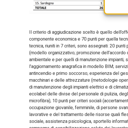
Il criterio di aggiudicazione scelto è quello dell’
componente economica e 70 punti per quella tecnic
tecnica, riuniti in 7 criteri, sono assegnati: 20 pun
(modello organizzativo; promozione dell’accordo qu
ambientale e per quelli di manutenzione impianti; s
l’aggiornamento anagrafica in modello BIM; servizi d
antincendio e primo soccorso; esperienza del gestor
macchinari e delle attrezzature (metodologie operat
di manutenzione degli impianti elettrici e di climat
ecolabel delle divise del personale di pulizia, degli i
microfibra); 10 punti per criteri sociali (accertam
occupazione giovanile, femminile, di persone svan
lavorative e del trattamento delle risorse quali fles
sociale, assistenza psicologica, sportello informat