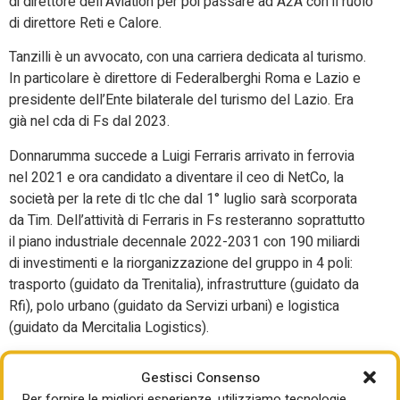
di direttore dell’Aviation per poi passare ad A2A con il ruolo
di direttore Reti e Calore.
Tanzilli è un avvocato, con una carriera dedicata al turismo.
In particolare è direttore di Federalberghi Roma e Lazio e
presidente dell’Ente bilaterale del turismo del Lazio. Era
già nel cda di Fs dal 2023.
Donnarumma succede a Luigi Ferraris arrivato in ferrovia
nel 2021 e ora candidato a diventare il ceo di NetCo, la
società per la rete di tlc che dal 1° luglio sarà scorporata
da Tim. Dell’attività di Ferraris in Fs resteranno soprattutto
il piano industriale decennale 2022-2031 con 190 miliardi
di investimenti e la riorganizzazione del gruppo in 4 poli:
trasporto (guidato da Trenitalia), infrastrutture (guidato da
Rfi), polo urbano (guidato da Servizi urbani) e logistica
(guidato da Mercitalia Logistics).
Per il gruppo Fs al momento l’impegno prioritario che si
Gestisci Consenso
troverà Donnarumma è la realizzazione degli investimenti
Per fornire le migliori esperienze, utilizziamo tecnologie