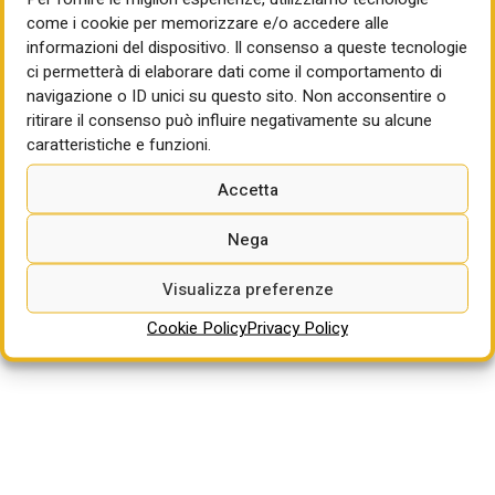
infrastrutturali del Pnrr per circa 25 miliardi, messi in capo
come i cookie per memorizzare e/o accedere alle
a Rfi. Fra le controllate che devono rinnovare il vertice ci
informazioni del dispositivo. Il consenso a queste tecnologie
sono Anas e Servizi urbani, mentre le due principali socità
ci permetterà di elaborare dati come il comportamento di
del gruppo, Trenitalia e Rfi, lo hanno rinnovato lo scorso
navigazione o ID unici su questo sito. Non acconsentire o
anno rispettivamente con la conferma di Luigi Corradi e
ritirare il consenso può influire negativamente su alcune
l’arrivo di Giampiero Strisciuglio.
caratteristiche e funzioni.
Accetta
G.Sa.
Nega
Visualizza preferenze
Cookie Policy
Privacy Policy