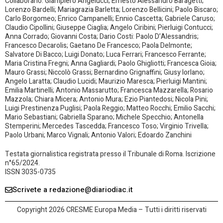
Collaborano: Giampiero Angelucci; Ernesto Alessandro Baragetti;
Lorenzo Bardelli; Mariagrazia Barletta; Lorenzo Bellicini; Paolo Biscaro;
Carlo Borgomeo; Enrico Campanelli; Ennio Cascetta; Gabriele Caruso;
Claudio Cipollini; Giuseppe Ciaglia; Angelo Ciribini; Pierluigi Contucci;
Anna Corrado; Giovanni Costa; Dario Costi: Paolo D’Alessandris;
Francesco Decarolis; Gaetano De Francesco; Paola Delmonte;
Salvatore Di Bacco; Luigi Donato; Luca Ferrari; Francesco Ferrante;
Maria Cristina Fregni; Anna Gagliardi; Paolo Ghigliotti; Francesca Gioia;
Mauro Grassi; Niccolò Grassi; Bernardino Grignaffini; Giusy Iorlano;
Angelo Laratta; Claudio Lucidi; Maurizio Maresca; Pierluigi Mantini;
Emilia Martinelli; Antonio Massarutto; Francesca Mazzarella; Rosario
Mazzola; Chiara Micera; Antonio Mura; Ezio Piantedosi; Nicola Pini;
Luigi Prestinenza Puglisi; Paola Reggio; Matteo Rocchi; Emilio Sacchi;
Mario Sebastiani; Gabriella Sparano; Michele Specchio; Antonella
Stemperini; Mercedes Tascedda; Francesco Toso; Virginio Trivella;
Paolo Urbani; Marco Vignali; Antonio Valori; Edoardo Zanchini
Testata giornalistica registrata presso il Tribunale di Roma. Iscrizione
n°65/2024.
ISSN 3035-0735
Scrivete a redazione@diariodiac.it
Copyright 2026 CRESME Europa Media – Tutti i diritti riservati