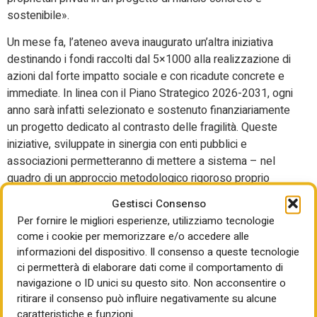
sostenibile».
Un mese fa, l’ateneo aveva inaugurato un’altra iniziativa
destinando i fondi raccolti dal 5×1000 alla realizzazione di
azioni dal forte impatto sociale e con ricadute concrete e
immediate. In linea con il Piano Strategico 2026-2031, ogni
anno sarà infatti selezionato e sostenuto finanziariamente
un progetto dedicato al contrasto delle fragilità. Queste
iniziative, sviluppate in sinergia con enti pubblici e
associazioni permetteranno di mettere a sistema – nel
quadro di un approccio metodologico rigoroso proprio
della ricerca scientifica – le competenze accademiche con
Gestisci Consenso
le reti sociali: un circolo virtuoso in cui il sapere
Per fornire le migliori esperienze, utilizziamo tecnologie
universitario valorizza le capacità delle persone e dei
come i cookie per memorizzare e/o accedere alle
territori, trasformando le risorse dei contribuenti in
informazioni del dispositivo. Il consenso a queste tecnologie
autentico bene comune.
ci permetterà di elaborare dati come il comportamento di
navigazione o ID unici su questo sito. Non acconsentire o
Il primo esempio concreto di questa visione è C.U.R.A. –
ritirare il consenso può influire negativamente su alcune
Comunità Urbane in Rete per l’Ascolto, l’iniziativa
caratteristiche e funzioni.