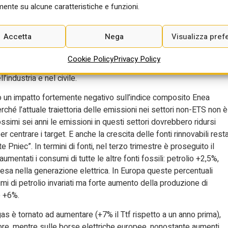
a del decimo calo trimestrale consecutivo, un dato sul quale incide
ente su alcune caratteristiche e funzioni.
ia fermi su valori storicamente elevati, e per di più di nuovo in
 Enea che coordina l’Analisi. Il calo delle emissioni di CO2 risult
Accetta
Nega
Visualizza pref
rimi nove mesi dell’anno la quota di generazione da fossili è sces
 percentuali rispetto al precedente minimo del 2023. Le emissioni
Cookie Policy
Privacy Policy
o, residenziale, trasporti e industria non energivora), dove
’industria e nel civile.
to un impatto fortemente negativo sull’indice composito Enea
erché l’attuale traiettoria delle emissioni nei settori non-ETS non è
ossimi sei anni le emissioni in questi settori dovrebbero ridursi
centrare i target. E anche la crescita delle fonti rinnovabili rest
 Pniec”. In termini di fonti, nel terzo trimestre è proseguito il
entati i consumi di tutte le altre fonti fossili: petrolio +2,5%,
presa nella generazione elettrica. In Europa queste percentuali
 di petrolio invariati ma forte aumento della produzione di
e +6%.
 gas è tornato ad aumentare (+7% il Ttf rispetto a un anno prima),
bre, mentre sulle borse elettriche europee, nonostante aumenti