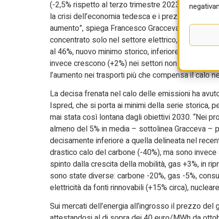
(-2,5% rispetto al terzo trimestre 2023). “Si tratt
negativam
la crisi dell’economia tedesca e i prezzi dell’energ
aumento”, spiega Francesco Gracceva, il ricercatore
concentrato solo nel settore elettrico, dove nei p
al 46%, nuovo minimo storico, inferiore di 6 punti
invece crescono (+2%) nei settori non-Ets (terziari
l’aumento nei trasporti più che compensa il calo nell
La decisa frenata nel calo delle emissioni ha avu
Ispred, che si porta ai minimi della serie storica, p
mai stata così lontana dagli obiettivi 2030. “Nei pr
almeno del 5% in media – sottolinea Gracceva – per 
decisamente inferiore a quella delineata nel recente
drastico calo del carbone (-40%), ma sono invece aum
spinto dalla crescita della mobilità, gas +3%, in ri
sono state diverse: carbone -20%, gas -5%, consumi
elettricità da fonti rinnovabili (+15% circa), nuclear
Sui mercati dell’energia all’ingrosso il prezzo del
attestandosi al di sopra dei 40 euro/MWh da otto