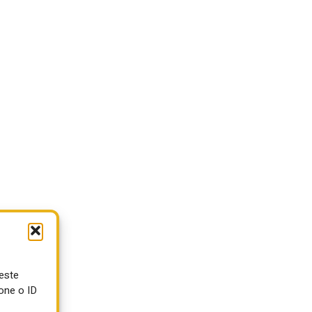
ueste
one o ID