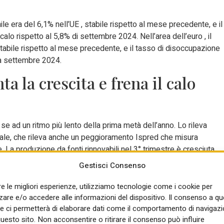
e era del 6,1% nell’UE , stabile rispetto al mese precedente, e il
alo rispetto al 5,8% di settembre 2024. Nell’area dell’euro , il
tabile rispetto al mese precedente, e il tasso di disoccupazione
 a settembre 2024.
ta la crescita e frena il calo
se ad un ritmo più lento della prima metà dell’anno. Lo rileva
onale, che rileva anche un peggioramento Ispred che misura
La produzione da fonti rinnovabili nel 3° trimestre è cresciuta
 metà 2024, mentre i consumi di energia finale risultano in
Gestisci Consenso
idenzia una frenata (-1% a fronte del -7% registrato nel primo
re le migliori esperienze, utilizziamo tecnologie come i cookie per
re e/o accedere alle informazioni del dispositivo. Il consenso a q
 (+2%) ma anche dal settore civile dove ha influito il forte uso dei
e ci permetterà di elaborare dati come il comportamento di navigazi
, mentre continuano a diminuire i consumi energetici dell’industria
questo sito. Non acconsentire o ritirare il consenso può influire