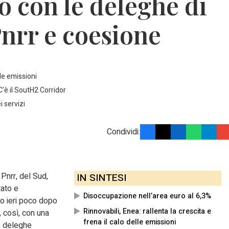
o con le deleghe di
Pnrr e coesione
lle emissioni
C’è il SoutH2 Corridor
 servizi
Condividi:
 Pnrr, del Sud,
IN SINTESI
tato e
Disoccupazione nell’area euro al 6,3%
to ieri poco dopo
Rinnovabili, Enea: rallenta la crescita e
, così, con una
frena il calo delle emissioni
e deleghe