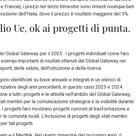
na e Francia), i prezzi nel terzo trimestre sono rimasti ovunque ben
 eccezione dell’Italia, dove il prezzo è risultato maggiore del 5%.
o Ue, ok ai progetti di punta.
el Global Gateway per il 2025 . I progetti individuati come faro
esempi importanti di risultati ottenuti dal Global Gateway nei
sporti, della salute, dell’istruzione e della ricerca.
gono identificati su base annuale e integrati in un elenco di
niziative degli anni precedenti, in questo caso 2023 e 2024.
ne a tutti i progetti e le attività nell’ambito del Global Gateway,
ati membri per la comunicazione strategica e la visibilità durante
. I progetti faro mostrano progetti concreti di trasformazione e
er le comunità locali. L’inclusione di progetti degli stati membri
er tali progetti.
Snam e il Medlink. Nel quarto trimestre del prossimo anno, il