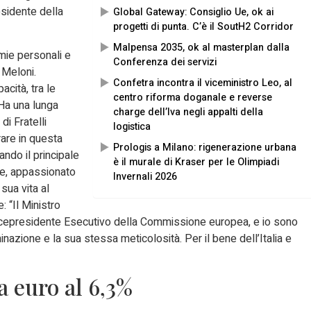
sidente della
Global Gateway: Consiglio Ue, ok ai
progetti di punta. C’è il SoutH2 Corridor
Malpensa 2035, ok al masterplan dalla
 mie personali e
Conferenza dei servizi
a Meloni.
Confetra incontra il viceministro Leo, al
cità, tra le
centro riforma doganale e reverse
. Ha una lunga
charge dell’Iva negli appalti della
di Fratelli
logistica
rare in questa
Prologis a Milano: rigenerazione urbana
ando il principale
è il murale di Kraser per le Olimpiadi
nte, appassionato
Invernali 2026
sua vita al
: “Il Ministro
 Vicepresidente Esecutivo della Commissione europea, e io sono
azione e la sua stessa meticolosità. Per il bene dell’Italia e
a euro al 6,3%