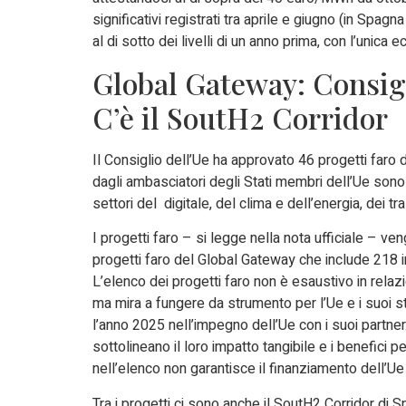
significativi registrati tra aprile e giugno (in Spag
al di sotto dei livelli di un anno prima, con l’unica
Global Gateway: Consigli
C’è il SoutH2 Corridor
Il Consiglio dell’Ue ha approvato 46 progetti faro d
dagli ambasciatori degli Stati membri dell’Ue sono 
settori del digitale, del clima e dell’energia, dei tra
I progetti faro – si legge nella nota ufficiale – ven
progetti faro del Global Gateway che include 218 i
L’elenco dei progetti faro non è esaustivo in relazio
ma mira a fungere da strumento per l’Ue e i suoi st
l’anno 2025 nell’impegno dell’Ue con i suoi partner
sottolineano il loro impatto tangibile e i benefici p
nell’elenco non garantisce il finanziamento dell’Ue p
Tra i progetti ci sono anche il SoutH2 Corridor di 