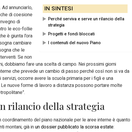
. Ad annunciarlo,
IN SINTESI
itiche di coesione
Perché serviva e serve un rilancio della
convegno di
strategia
tro le eco-follie
Progetti e fondi bloccati
he è giunta l’ora
Bisogna cambiare
I contenuti del nuovo Piano
isogna che le
nterventi. Se non
i, dobbiamo fare una scelta di campo. Nei prossimi giorni
 interne che prevede un cambio di passo perché così non si va da
ervizi, occorre avere la scuola primaria per i figli e una
. Le nuove forme di lavoro a distanza possono portare molte
etropolitane”.
n rilancio della strategia
 un coordinamento del piano nazionale per le aree interne è quanto
ti montani, già in
un dossier pubblicato la scorsa estate
: