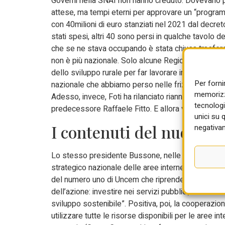
Governi nella SNAI non hanno creduto. Dovevano pa
attese, ma tempi eterni per approvare un “programm
con 40milioni di euro stanziati nel 2021 dal decret
stati spesi, altri 40 sono persi in qualche tavolo 
che se ne stava occupando è stata chiusa trasferen
non è più nazionale. Solo alcune Regioni (brave!, i
dello sviluppo rurale per far lavorare insieme Comu
Per forni
nazionale che abbiamo perso nelle frizioni istituzional
memorizza
Adesso, invece, Foti ha rilanciato riannodando il 
tecnologi
predecessore Raffaele Fitto. E allora vedremo nei g
unici su 
I contenuti del nuovo P
negativam
Lo stesso presidente Bussone, nelle osservazioni 
strategico nazionale delle aree interne, ha espress
del numero uno di Uncem che riprende e analizza i p
dell’azione: investire nei servizi pubblici, colmare 
sviluppo sostenibile”. Positiva, poi, la cooperazio
utilizzare tutte le risorse disponibili per le aree i