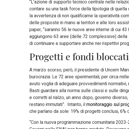
“L’azione di supporto tecnico centrale nelle relazio
contare su una task force della tipologia di quella
la avvertenza di non qualificarne la operatività co
delle proposte in mano ai territori e alle loro as
paper, “saranno 56 le nuove aree interne di cui 43 
aggiungono 63 aree (delle 72 complessive) della
di continuare a supportare anche nei rispettivi pro
Progetti e fondi bloccati
A marzo scorso, però, il presidente di Uncem Marco
burocrazia. Le 72 aree sperimentali, per circa mil
avuto voglia di adeguare provvedimenti normativi,
Basti guardare alla norma sulle classi e sulle diri
e corretti al rialzo, un anno dopo, governo divers
restano immutati”. Intanto, il
monitoraggio sul pr
che parlano da sole: 19% di progetti conclusi, 6% di
“Con la nuova programmazione comunitaria 2023-2