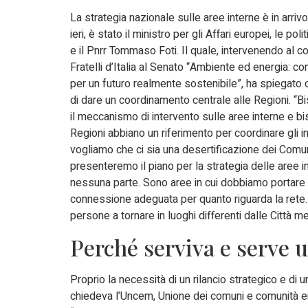
La strategia nazionale sulle aree interne è in arrivo
ieri, è stato il ministro per gli Affari europei, le pol
e il Pnrr Tommaso Foti. Il quale, intervenendo al 
Fratelli d’Italia al Senato “Ambiente ed energia: con
per un futuro realmente sostenibile”, ha spiegato c
di dare un coordinamento centrale alle Regioni. “
il meccanismo di intervento sulle aree interne e b
Regioni abbiano un riferimento per coordinare gli i
vogliamo che ci sia una desertificazione dei Comun
presenteremo il piano per la strategia delle aree
nessuna parte. Sono aree in cui dobbiamo portare i s
connessione adeguata per quanto riguarda la rete
persone a tornare in luoghi differenti dalle Città m
Perché serviva e serve u
Proprio la necessità di un rilancio strategico e di
chiedeva l’Uncem, Unione dei comuni e comunità en