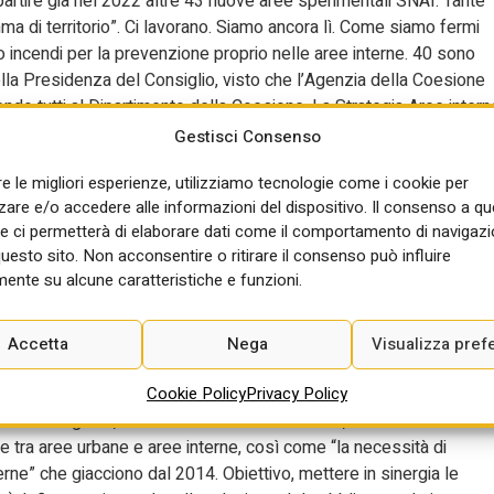
rtire già nel 2022 altre 43 nuove aree sperimentali SNAI. Tante
a di territorio”. Ci lavorano. Siamo ancora lì. Come siamo fermi
o incendi per la prevenzione proprio nelle aree interne. 40 sono
della Presidenza del Consiglio, visto che l’Agenzia della Coesione
do tutti al Dipartimento della Coesione. La Strategia Aree intern
n primis Lombardia) si sono dotate di risorse dei loro Por Fesr e
Gestisci Consenso
ni in nuove aree. Di fatto una regionalizzazione di una strategia
re le migliori esperienze, utilizziamo tecnologie come i cookie per
i, nella non continuità amministrativa, nei litigi tra livelli”.
re e/o accedere alle informazioni del dispositivo. Il consenso a q
filo dando seguito a quanto promesso già nel 2024 dal suo
e ci permetterà di elaborare dati come il comportamento di navigazi
iorni a venire.
questo sito. Non acconsentire o ritirare il consenso può influire
iano
ente su alcune caratteristiche e funzioni.
inviate a Foti il 27 gennaio scorso dopo la condivisione del Pian
Accetta
Nega
Visualizza pref
o parole di ottimismo istituzionale. Bene – si legge nella lettera
Cookie Policy
Privacy Policy
unti del Psnai – l’approccio integrato “con i quattro punti chiave
il divario digitale, sostenere le economie locali, rafforzare lo
ne tra aree urbane e aree interne, così come “la necessità di
nterne” che giacciono dal 2014. Obiettivo, mettere in sinergia le