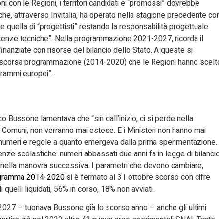
ni con le Regioni, i territori candidati e “promossi” dovrebbe
 che, attraverso Invitalia, ha operato nella stagione precedente co
me quella di “progettisti” restando la responsabilità progettuale
sistenze tecniche”. Nella programmazione 2021-2027, ricorda il
finanziate con risorse del bilancio dello Stato. A queste si
 scorsa programmazione (2014-2020) che le Regioni hanno scelt
grammi europei”.
 Bussone lamentava che “sin dall’inizio, ci si perde nella
le Comuni, non verranno mai estese. E i Ministeri non hanno mai
 numeri e regole a quanto emergeva dalla prima sperimentazione.
genze scolastiche: numeri abbassati due anni fa in legge di bilanci
o, nella manovra successiva. I parametri che devono cambiare,
ogramma 2014-2020
si è fermato al 31 ottobre scorso con cifre
 quelli liquidati, 56% in corso, 18% non avviati.
027 – tuonava Bussone già lo scorso anno – anche gli ultimi