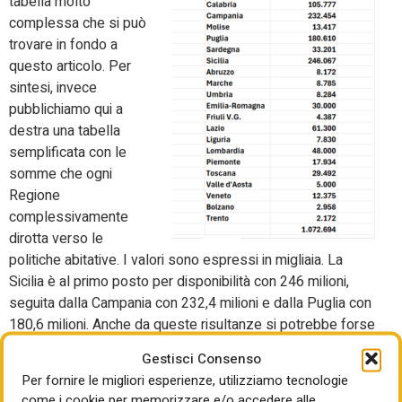
tabella molto
complessa che si può
trovare in fondo a
questo articolo. Per
sintesi, invece
pubblichiamo qui a
destra una tabella
semplificata con le
somme che ogni
Regione
complessivamente
dirotta verso le
politiche abitative. I valori sono espressi in migliaia. La
Sicilia è al primo posto per disponibilità con 246 milioni,
seguita dalla Campania con 232,4 milioni e dalla Puglia con
180,6 milioni. Anche da queste risultanze si potrebbe forse
individuare un paradosso: che le Regioni più virtuose nella
Gestisci Consenso
spesa o quanto meno nella programmazione dei fondi,
Per fornire le migliori esperienze, utilizziamo tecnologie
oggi si trovano con una copertura inferiore su quella che è
come i cookie per memorizzare e/o accedere alle