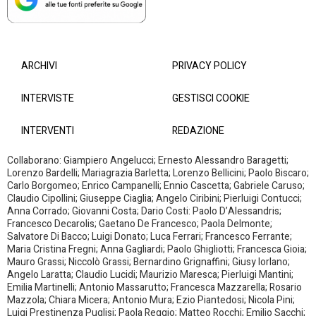
ARCHIVI
PRIVACY POLICY
INTERVISTE
GESTISCI COOKIE
INTERVENTI
REDAZIONE
Collaborano: Giampiero Angelucci; Ernesto Alessandro Baragetti;
Lorenzo Bardelli; Mariagrazia Barletta; Lorenzo Bellicini; Paolo Biscaro;
Carlo Borgomeo; Enrico Campanelli; Ennio Cascetta; Gabriele Caruso;
Claudio Cipollini; Giuseppe Ciaglia; Angelo Ciribini; Pierluigi Contucci;
Anna Corrado; Giovanni Costa; Dario Costi: Paolo D’Alessandris;
Francesco Decarolis; Gaetano De Francesco; Paola Delmonte;
Salvatore Di Bacco; Luigi Donato; Luca Ferrari; Francesco Ferrante;
Maria Cristina Fregni; Anna Gagliardi; Paolo Ghigliotti; Francesca Gioia;
Mauro Grassi; Niccolò Grassi; Bernardino Grignaffini; Giusy Iorlano;
Angelo Laratta; Claudio Lucidi; Maurizio Maresca; Pierluigi Mantini;
Emilia Martinelli; Antonio Massarutto; Francesca Mazzarella; Rosario
Mazzola; Chiara Micera; Antonio Mura; Ezio Piantedosi; Nicola Pini;
Luigi Prestinenza Puglisi; Paola Reggio; Matteo Rocchi; Emilio Sacchi;