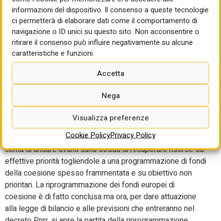
diventata, anche a livello regionale, una priorità assoluta. I
informazioni del dispositivo. Il consenso a queste tecnologie
casi dell’Emilia-Romagna e della Toscana, con una
ci permetterà di elaborare dati come il comportamento di
disponibilità che viene misurata in 30 milioni, ne sono un
navigazione o ID unici su questo sito. Non acconsentire o
esempio calzante, che le penalizza anche oltre il fatto che
ritirare il consenso può influire negativamente su alcune
quesee Regioni – essendo localizzate al centronord –
caratteristiche e funzioni.
hanno diritto in partenza a meno fondi.
Accetta
A queste somme regionali si sommano 460 milioni che
sono state pure recuperate alle politiche abitative da tre
Nega
programmi nazionali, per arrivare a oltre un miliardo e
Visualizza preferenze
mezzo.
Cookie Policy
Privacy Policy
Questa vicenda segna una prima vittoria di Foti che però
conta di andare avanti sulla strada di recuperare risorse su
effettive priorità togliendole a una programmazione di fondi
della coesione spesso frammentata e su obiettivo non
prioritari. La riprogrammazione dei fondi europei di
coesione è di fatto conclusa ma ora, per dare attuazione
alla legge di bilancio e alle previsioni che entreranno nel
decreto Pnrr, si apre la partita della riprogrammazione