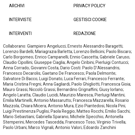
ARCHIVI
PRIVACY POLICY
INTERVISTE
GESTISCI COOKIE
INTERVENTI
REDAZIONE
Collaborano: Giampiero Angelucci; Ernesto Alessandro Baragetti;
Lorenzo Bardelli; Mariagrazia Barletta; Lorenzo Bellicini; Paolo Biscaro;
Carlo Borgomeo; Enrico Campanelli; Ennio Cascetta; Gabriele Caruso;
Claudio Cipollini; Giuseppe Ciaglia; Angelo Ciribini; Pierluigi Contucci;
Anna Corrado; Giovanni Costa; Dario Costi: Paolo D’Alessandris;
Francesco Decarolis; Gaetano De Francesco; Paola Delmonte;
Salvatore Di Bacco; Luigi Donato; Luca Ferrari; Francesco Ferrante;
Maria Cristina Fregni; Anna Gagliardi; Paolo Ghigliotti; Francesca Gioia;
Mauro Grassi; Niccolò Grassi; Bernardino Grignaffini; Giusy Iorlano;
Angelo Laratta; Claudio Lucidi; Maurizio Maresca; Pierluigi Mantini;
Emilia Martinelli; Antonio Massarutto; Francesca Mazzarella; Rosario
Mazzola; Chiara Micera; Antonio Mura; Ezio Piantedosi; Nicola Pini;
Luigi Prestinenza Puglisi; Paola Reggio; Matteo Rocchi; Emilio Sacchi;
Mario Sebastiani; Gabriella Sparano; Michele Specchio; Antonella
Stemperini; Mercedes Tascedda; Francesco Toso; Virginio Trivella;
Paolo Urbani; Marco Vignali; Antonio Valori; Edoardo Zanchini