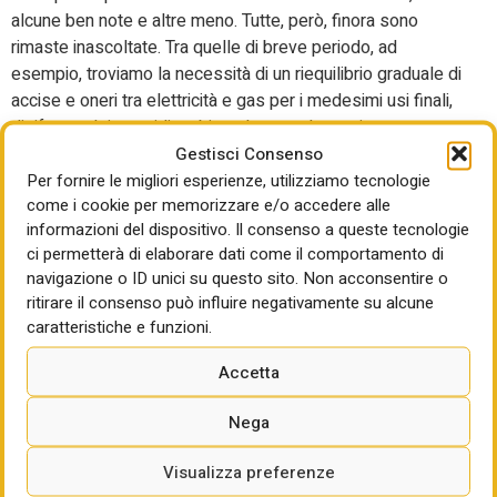
alcune ben note e altre meno. Tutte, però, finora sono
rimaste inascoltate. Tra quelle di breve periodo, ad
esempio, troviamo la necessità di un riequilibrio graduale di
accise e oneri tra elettricità e gas per i medesimi usi finali,
di riforma dei sussidi ambientalmente dannosi, una
gestione trasparente e inclusiva dei proventi della
Gestisci Consenso
transizione, il rafforzamento del bonus sociale automatico,
Per fornire le migliori esperienze, utilizziamo tecnologie
come i cookie per memorizzare e/o accedere alle
la definizione di calendari credibili per le aste rinnovabili e
informazioni del dispositivo. Il consenso a queste tecnologie
per gli stoccaggi, l’attuazione rapida delle aree di
ci permetterà di elaborare dati come il comportamento di
accelerazione e delle connessioni flessibili, nonché un
navigazione o ID unici su questo sito. Non acconsentire o
rafforzamento della vigilanza sui mercati e una maggiore
ritirare il consenso può influire negativamente su alcune
diffusione di prezzi dinamici e contratti più aderenti ai costi
caratteristiche e funzioni.
reali del sistema. Tra le proposte operative sulle reti viene
esplicitata la necessità di accelerare il Piano di Sviluppo
Accetta
Terna 2025–2034 tramite procedure semplificate, corsie
prioritarie e termini temporali vincolanti per gli enti locali.
Nega
Nonché di potenziare le interconnessioni elettriche
Visualizza preferenze
europee come componente della sicurezza energetica.