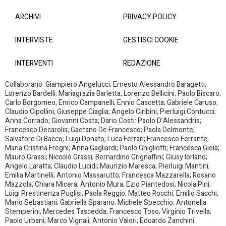
ARCHIVI
PRIVACY POLICY
INTERVISTE
GESTISCI COOKIE
INTERVENTI
REDAZIONE
Collaborano: Giampiero Angelucci; Ernesto Alessandro Baragetti;
Lorenzo Bardelli; Mariagrazia Barletta; Lorenzo Bellicini; Paolo Biscaro;
Carlo Borgomeo; Enrico Campanelli; Ennio Cascetta; Gabriele Caruso;
Claudio Cipollini; Giuseppe Ciaglia; Angelo Ciribini; Pierluigi Contucci;
Anna Corrado; Giovanni Costa; Dario Costi: Paolo D’Alessandris;
Francesco Decarolis; Gaetano De Francesco; Paola Delmonte;
Salvatore Di Bacco; Luigi Donato; Luca Ferrari; Francesco Ferrante;
Maria Cristina Fregni; Anna Gagliardi; Paolo Ghigliotti; Francesca Gioia;
Mauro Grassi; Niccolò Grassi; Bernardino Grignaffini; Giusy Iorlano;
Angelo Laratta; Claudio Lucidi; Maurizio Maresca; Pierluigi Mantini;
Emilia Martinelli; Antonio Massarutto; Francesca Mazzarella; Rosario
Mazzola; Chiara Micera; Antonio Mura; Ezio Piantedosi; Nicola Pini;
Luigi Prestinenza Puglisi; Paola Reggio; Matteo Rocchi; Emilio Sacchi;
Mario Sebastiani; Gabriella Sparano; Michele Specchio; Antonella
Stemperini; Mercedes Tascedda; Francesco Toso; Virginio Trivella;
Paolo Urbani; Marco Vignali; Antonio Valori; Edoardo Zanchini