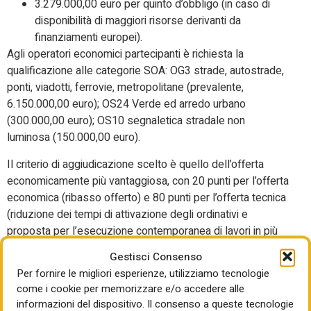
3.279.000,00 euro per quinto d’obbligo (in caso di
disponibilità di maggiori risorse derivanti da
finanziamenti europei).
Agli operatori economici partecipanti è richiesta la
qualificazione alle categorie SOA: OG3 strade, autostrade,
ponti, viadotti, ferrovie, metropolitane (prevalente,
6.150.000,00 euro); OS24 Verde ed arredo urbano
(300.000,00 euro); OS10 segnaletica stradale non
luminosa (150.000,00 euro).
Il criterio di aggiudicazione scelto è quello dell’offerta
economicamente più vantaggiosa, con 20 punti per l’offerta
economica (ribasso offerto) e 80 punti per l’offerta tecnica
(riduzione dei tempi di attivazione degli ordinativi e
proposta per l’esecuzione contemporanea di lavori in più
cantieri).
Gestisci Consenso
Per fornire le migliori esperienze, utilizziamo tecnologie
La durata dell’accordo quadro è di 36 mesi con possibilità
come i cookie per memorizzare e/o accedere alle
di proroga di ulteriori 12 mesi.
informazioni del dispositivo. Il consenso a queste tecnologie