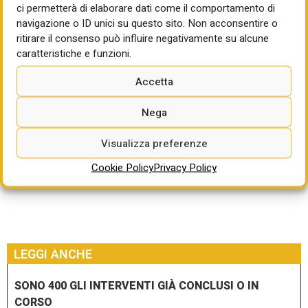
Termine per la partecipazione: 20/11/2025 ore 12:00
ci permetterà di elaborare dati come il comportamento di
navigazione o ID unici su questo sito. Non acconsentire o
Per approfondire:
ritirare il consenso può influire negativamente su alcune
caratteristiche e funzioni.
https://start.toscana.it/tendering/tenders/041753-
2025/view/detail/1
Accetta
Nega
Visualizza preferenze
Cookie Policy
Privacy Policy
LEGGI ANCHE
SONO 400 GLI INTERVENTI GIÀ CONCLUSI O IN
CORSO