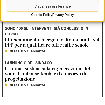
e 2028. Per l’Italia fino a 14 miliardi, Ecco:
Visualizza preferenze
usiamoli per edifici, imprese e trasporti
Cookie Policy
Privacy Policy
di Mauro Giansante
SONO 400 GLI INTERVENTI GIÀ CONCLUSI O IN
CORSO
Efficientamento energetico, Roma punta sul
PPP per riqualificare oltre mille scuole
di Mauro Giansante
L'ANNUNCIO DEL SINDACO
Crotone, si sblocca la rigenerazione del
waterfront: a settembre il concorso di
progettazione
di Mauro Giansante