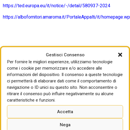
https://ted.europa.eu/it/notice/-/detail/580937-2024
https://albofornitori.amaroma.it/PortaleAppalti/it/homepage.wp
Gestisci Consenso
Per fornire le migliori esperienze, utilizziamo tecnologie
come i cookie per memorizzare e/o accedere alle
informazioni del dispositivo. Il consenso a queste tecnologie
ci permetterà di elaborare dati come il comportamento di
navigazione o ID unici su questo sito. Non acconsentire o
ritirare il consenso può influire negativamente su alcune
caratteristiche e funzioni.
LEGGI ANCHE
Accetta
CDM, OK AL PIANO SOCIALE CLIMA DA 9,3 MILIARDI
Energia, sì alla clausola di salvaguardia:
Nega
scostamento di bilancio dello 0,6% nel 2027