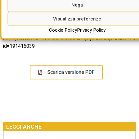
operativa; 2 punti per parità di genere.
Nega
Termine per la partecipazione: 21/01/2025 ore 13:00
Visualizza preferenze
Per approfondire:
Cookie Policy
Privacy Policy
https://www.sintel.regione.lombardia.it/eprocdata/auctionDetail
id=191416039
LEGGI ANCHE