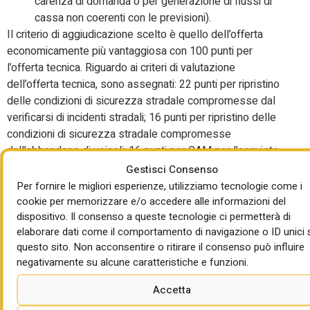
carenza di domanda o per generazione di flussi di
cassa non coerenti con le previsioni).
Il criterio di aggiudicazione scelto è quello dell’offerta
economicamente più vantaggiosa con 100 punti per
l’offerta tecnica. Riguardo ai criteri di valutazione
dell’offerta tecnica, sono assegnati: 22 punti per ripristino
delle condizioni di sicurezza stradale compromesse dal
verificarsi di incidenti stradali; 16 punti per ripristino delle
condizioni di sicurezza stradale compromesse
dall’abbandono di veicoli; 16 punti per CAM per l’acquisto,
leasing, locazione, noleggio di veicoli adibiti al trasporto su
Gestisci Consenso
strada; 14 punti per interventi di ripristino delle
Per fornire le migliori esperienze, utilizziamo tecnologie come i
infrastrutture e pertinenze stradali danneggiate; 8 punti per
cookie per memorizzare e/o accedere alle informazioni del
dispositivo. Il consenso a queste tecnologie ci permetterà di
miglioramento del servizio di messa in sicurezza di buche
elaborare dati come il comportamento di navigazione o ID unici 
stradali; 8 punti per miglioramento del servizio di
questo sito. Non acconsentire o ritirare il consenso può influire
riparazione /raddrizzamento di segnali stradali verticali non
negativamente su alcune caratteristiche e funzioni.
danneggiati da sinistri stradali o comunque di causa ignota;
8 punti per miglioramento servizio di
Accetta
riparazione/sostituzione masselli; 6 punti per centrale