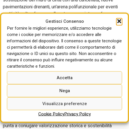
sostituzione del muro di cinta con una cancellata, nuove
pavimentazioni drenanti, un’arena polifunzionale per eventi
e attività culturali, nuove alberature e un sistema di
illuminazione rinnovato. Anche le aree limitrofe sono state
Gestisci Consenso
riorganizzate con nuovi posti auto integrati
Per fornire le migliori esperienze, utilizziamo tecnologie
come i cookie per memorizzare e/o accedere alle
armoniosamente nel contesto verde delle Mura.
informazioni del dispositivo. Il consenso a queste tecnologie
Gli interventi hanno riguardato inoltre il percorso
ci permetterà di elaborare dati come il comportamento di
ciclopedonale di viale Alfonso I d’Este, ora completato,
navigazione o ID unici su questo sito. Non acconsentire o
che ha riqualificato l’area tra le abitazioni e il viale creando
ritirare il consenso può influire negativamente su alcune
caratteristiche e funzioni.
un tracciato immerso nel verde e integrato con le
alberature esistenti. L’intervento ha previsto inoltre la
Accetta
realizzazione di 23 posti auto a servizio del quartiere,
ottimizzando la gestione degli spazi pubblici.
Nega
La riqualificazione della palazzina dei Bagni Ducali
Visualizza preferenze
completerà il Polo della Creatività, rispondendo alle
esigenze del Conservatorio “Girolamo Frescobaldi” di
Cookie Policy
Privacy Policy
nuovi spazi per attività didattiche e musicali. L’intervento
punta a coniugare valorizzazione storica e sostenibilità