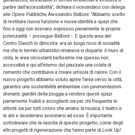
generazioni, sostenibile in termini ambientali e inclusiva a
partire dall’accessibilità”, dichiara il vicesindaco con delega
alle Opere Pubbliche Alessandro Balboni. “Abbiamo scelto
di restituire nuova funzione e nuova identità a spazi che
fino a oggi non avevano espresso pienamente le proprie
potenzialità – prosegue Balboni -. E questa area del
Centro Slavich lo dimostra: era un luogo ricco di socialità
ma che in termini urbanistici rimaneva in disparte: il muro di
cinta, le aree circostanti bellissime ma spesso non
accessibili e qui all’interno del piazzale una colata di
cemento che contribuiva a creare un’isola di calore. Con il
nuovo progetto abbiamo voluto aprire l’area verso la città,
garantire una sostenibilità ambientale con pavimentazioni
drenanti, giardini della pioggia e rendere questi spazi
pienamente fruibili e accoglienti sia per chi frequenta le
attività sia per tutti coloro che amano la musica, il teatro e
le arti e desiderano avvicinarsi ad esse. È importante
sottolineare che la nascita di questo progetto, come degli
altri progetti di rigenerazione che fanno parte di Look Up!