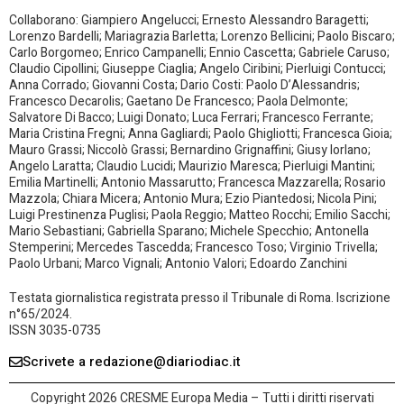
Collaborano: Giampiero Angelucci; Ernesto Alessandro Baragetti;
Lorenzo Bardelli; Mariagrazia Barletta; Lorenzo Bellicini; Paolo Biscaro;
Carlo Borgomeo; Enrico Campanelli; Ennio Cascetta; Gabriele Caruso;
Claudio Cipollini; Giuseppe Ciaglia; Angelo Ciribini; Pierluigi Contucci;
Anna Corrado; Giovanni Costa; Dario Costi: Paolo D’Alessandris;
Francesco Decarolis; Gaetano De Francesco; Paola Delmonte;
Salvatore Di Bacco; Luigi Donato; Luca Ferrari; Francesco Ferrante;
Maria Cristina Fregni; Anna Gagliardi; Paolo Ghigliotti; Francesca Gioia;
Mauro Grassi; Niccolò Grassi; Bernardino Grignaffini; Giusy Iorlano;
Angelo Laratta; Claudio Lucidi; Maurizio Maresca; Pierluigi Mantini;
Emilia Martinelli; Antonio Massarutto; Francesca Mazzarella; Rosario
Mazzola; Chiara Micera; Antonio Mura; Ezio Piantedosi; Nicola Pini;
Luigi Prestinenza Puglisi; Paola Reggio; Matteo Rocchi; Emilio Sacchi;
Mario Sebastiani; Gabriella Sparano; Michele Specchio; Antonella
Stemperini; Mercedes Tascedda; Francesco Toso; Virginio Trivella;
Paolo Urbani; Marco Vignali; Antonio Valori; Edoardo Zanchini
Testata giornalistica registrata presso il Tribunale di Roma. Iscrizione
n°65/2024.
ISSN 3035-0735
Scrivete a redazione@diariodiac.it
Copyright 2026 CRESME Europa Media – Tutti i diritti riservati