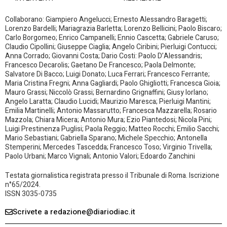
Collaborano: Giampiero Angelucci; Ernesto Alessandro Baragetti;
Lorenzo Bardelli; Mariagrazia Barletta; Lorenzo Bellicini; Paolo Biscaro;
Carlo Borgomeo; Enrico Campanelli; Ennio Cascetta; Gabriele Caruso;
Claudio Cipollini; Giuseppe Ciaglia; Angelo Ciribini; Pierluigi Contucci;
Anna Corrado; Giovanni Costa; Dario Costi: Paolo D’Alessandris;
Francesco Decarolis; Gaetano De Francesco; Paola Delmonte;
Salvatore Di Bacco; Luigi Donato; Luca Ferrari; Francesco Ferrante;
Maria Cristina Fregni; Anna Gagliardi; Paolo Ghigliotti; Francesca Gioia;
Mauro Grassi; Niccolò Grassi; Bernardino Grignaffini; Giusy Iorlano;
Angelo Laratta; Claudio Lucidi; Maurizio Maresca; Pierluigi Mantini;
Emilia Martinelli; Antonio Massarutto; Francesca Mazzarella; Rosario
Mazzola; Chiara Micera; Antonio Mura; Ezio Piantedosi; Nicola Pini;
Luigi Prestinenza Puglisi; Paola Reggio; Matteo Rocchi; Emilio Sacchi;
Mario Sebastiani; Gabriella Sparano; Michele Specchio; Antonella
Stemperini; Mercedes Tascedda; Francesco Toso; Virginio Trivella;
Paolo Urbani; Marco Vignali; Antonio Valori; Edoardo Zanchini
Testata giornalistica registrata presso il Tribunale di Roma. Iscrizione
n°65/2024.
ISSN 3035-0735
Scrivete a redazione@diariodiac.it