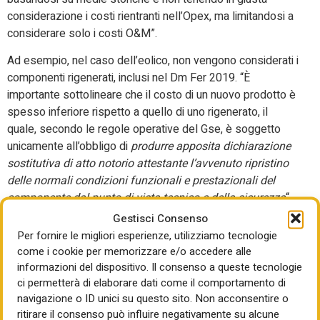
considerazione i costi rientranti nell’Opex, ma limitandosi a
considerare solo i costi O&M”.
Ad esempio, nel caso dell’eolico, non vengono considerati i
componenti rigenerati, inclusi nel Dm Fer 2019. “È
importante sottolineare che il costo di un nuovo prodotto è
spesso inferiore rispetto a quello di uno rigenerato, il
quale, secondo le regole operative del Gse, è soggetto
unicamente all’obbligo di
produrre apposita dichiarazione
sostitutiva di atto notorio attestante l’avvenuto ripristino
delle normali condizioni funzionali e prestazionali del
componente dal punto di vista tecnico e della sicurezza
“.
Di qui, i dubbi sulla disponibilità per i prodotti rigenerati
Gestisci Consenso
delle necessarie certificazioni previste dalla normativa
Per fornire le migliori esperienze, utilizziamo tecnologie
analogamente a quanto richiesto per i componenti nuovi.
come i cookie per memorizzare e/o accedere alle
Per Anie, si deve creare una filiera nazionale
informazioni del dispositivo. Il consenso a queste tecnologie
ci permetterà di elaborare dati come il comportamento di
tecnologicamente avanzata ed innovativa con prodotti
navigazione o ID unici su questo sito. Non acconsentire o
performanti conformi alle norme tecniche, duraturi e sicuri.
ritirare il consenso può influire negativamente su alcune
Da qui la richiesta ad Arera e Gse di attivare un tavolo di