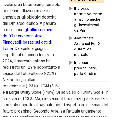
rivelarsi un boomerang non solo
Il blocco
per le installazioni in sé ma
normativo mette
anche per gli obiettivi descritti
a rischio anche
dal Dm aree idonee. A parlare
gli investimenti
chiaro sono
gli ultimi numeri
da Pnrr
dell’Osservatorio Anie
Anie: tariffe
Rinnovabili basati sui dati di
Arera sul Fer X
Terna
. Da aprile a giugno,
distanti dal
rispetto al secondo trimestre
mercato
2024, il mercato italiano ha
Imprese
registrato un -29% soprattutto a
preoccupate,
causa del fotovoltaico (-25%).
parla Cristini
Nei settori, crollano il
residenziale (-23%), il C&I (31%)
e il Large Utility Scale (-48%). Si salva solo l’Utility Scale, in
crescita del 13%. Ma, dicevamo, il boomerang è da vedersi
non solo rispetto al passato bensì rispetto agli scenari del
futuro prossimo. Secondo Anie, se l’attuale andamento