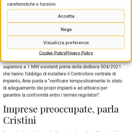
caratteristiche e funzioni.
confronto quanto prima.
Accetta
Infine, la delibera 340/2025 di Arera dispone l’applicazione
a decorrere dal 1° novembre 2025 di alcune misure
Nega
sanzionatorie, tra cui la sospensione dell’erogazione degli
incentivi e la restituzione del valore dell’energia immessa
Visualizza preferenze
in rete valorizzata a prezzo zonale nei casi in cui il Brp
dell’impianto non sia il Gse. Ma siccome si tratta di misure
Cookie Policy
Privacy Policy
riferite solo ai 1.183 produttori di impianti Fer di potenza
superiore a 1 MW esistenti prima della delibera 504/2021
che hanno l’obbligo di installare il Controllore centrale di
impianto, Anie punta a “verificare tempestivamente lo stato
di adeguamento dei propri impianti e ad attivarsi per
garantire la conformità entro i termini regolatori”.
Imprese preoccupate, parla
Cristini