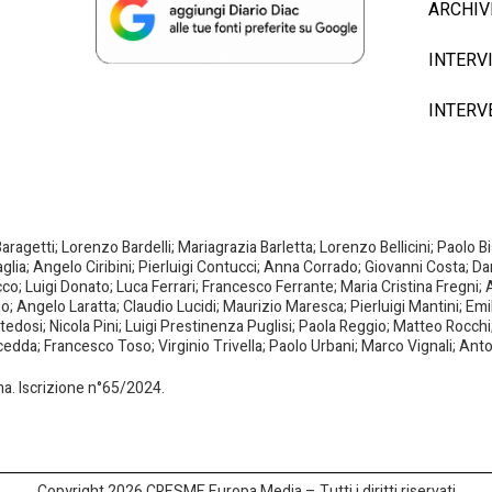
ARCHIV
INTERV
INTERV
agetti; Lorenzo Bardelli; Mariagrazia Barletta; Lorenzo Bellicini; Paolo 
aglia; Angelo Ciribini; Pierluigi Contucci; Anna Corrado; Giovanni Costa; D
; Luigi Donato; Luca Ferrari; Francesco Ferrante; Maria Cristina Fregni; A
ano; Angelo Laratta; Claudio Lucidi; Maurizio Maresca; Pierluigi Mantini; E
dosi; Nicola Pini; Luigi Prestinenza Puglisi; Paola Reggio; Matteo Rocchi;
da; Francesco Toso; Virginio Trivella; Paolo Urbani; Marco Vignali; Anto
oma. Iscrizione n°65/2024.
Copyright 2026 CRESME Europa Media – Tutti i diritti riservati