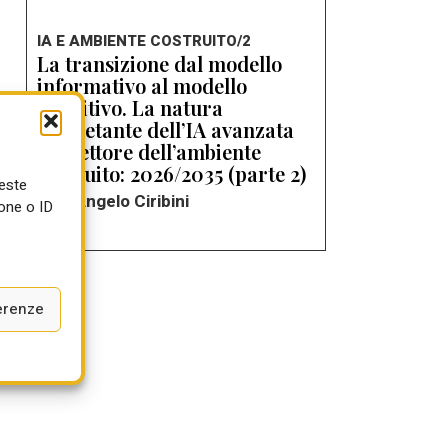
IA E AMBIENTE COSTRUITO/2
La transizione dal modello
informativo al modello
e
cognitivo. La natura
inquietante dell’IA avanzata
nel settore dell’ambiente
costruito: 2026/2035 (parte 2)
ueste
di Angelo Ciribini
l
one o ID
o
erenze