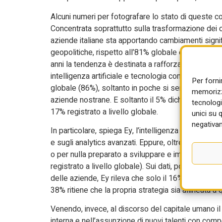
Alcuni numeri per fotografare lo stato di queste co
Concentrata soprattutto sulla trasformazione dei co
aziende italiane sta apportando cambiamenti signifi
geopolitiche, rispetto all’81% globale e in forte cr
anni la tendenza è destinata a rafforzarsi. Di contr
intelligenza artificiale e tecnologia come priorità 
Per forni
globale (86%), soltanto in poche si sentono pronte 
memorizza
aziende nostrane. E soltanto il 5% dichiara un elevat
tecnologi
17% registrato a livello globale.
unici su 
negativam
In particolare, spiega Ey, l’intelligenza artificiale
e sugli analytics avanzati. Eppure, oltre la metà de
o per nulla preparato a sviluppare e implementare ag
registrato a livello globale). Sui dati, poi, c’è un te
delle aziende, Ey rileva che solo il 16% dei responsa
38% ritiene che la propria strategia sia allineata 
Venendo, invece, al discorso del capitale umano i
interna e nell’assunzione di nuovi talenti con com