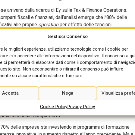
se arrivano dalla ricerca di Ey sulle Tax & Finance Operations.
mparti fiscali e finanziari, dall’analisi emerge che l’88% delle
cativi alle proprie
operation
per effetto delle tensioni
escita rispetto all’anno precedente (63%). Inoltre, nei prossimi du
Gestisci Consenso
o, se quasi nove aziende su dieci (l’88%) considera dati,
assoluta per la funzione fiscale e finanziaria, superando la media
re le migliori esperienze, utilizziamo tecnologie come i cookie per
all’uso di questi strumenti. Manca la strategia, per il 64% delle
re e/o accedere alle informazioni del dispositivo. Il consenso a q
o livello di fiducia nella propria strategia tecnologica, a fronte de
e ci permetterà di elaborare dati come il comportamento di navigazi
questo sito. Non acconsentire o ritirare il consenso può influire
ente su alcune caratteristiche e funzioni.
 incide soprattutto sulla gestione dati, sull’automazione dei processi
lle realtà sondate (il 54%) delle aziende italiane si considera poc
Accetta
Nega
Visualizza pref
enti Ai nelle funzioni fiscali e finanziarie (contro il 61%
ma di qualità e qui, nel focus legato ai comparti fiscali-finanziari
Cookie Policy
Privacy Policy
bili fiscali si dichiara molto sicuro nella gestione dei dati e il
a quella aziendale complessiva.
l 70% delle imprese sta investendo in programmi di formazione
petenze innovative, in aumento rispetto all’anno precedente. Ma a