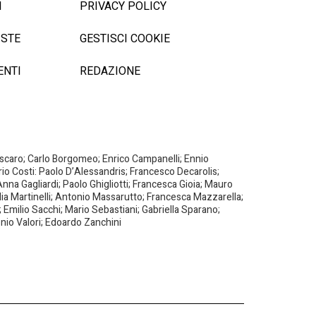
I
PRIVACY POLICY
ISTE
GESTISCI COOKIE
ENTI
REDAZIONE
Biscaro; Carlo Borgomeo; Enrico Campanelli; Ennio
ario Costi: Paolo D’Alessandris; Francesco Decarolis;
nna Gagliardi; Paolo Ghigliotti; Francesca Gioia; Mauro
milia Martinelli; Antonio Massarutto; Francesca Mazzarella;
 Emilio Sacchi; Mario Sebastiani; Gabriella Sparano;
nio Valori; Edoardo Zanchini