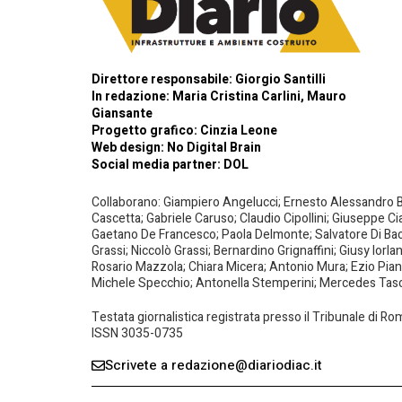
Direttore responsabile: Giorgio Santilli
In redazione: Maria Cristina Carlini, Mauro
Giansante
Progetto grafico: Cinzia Leone
Web design:
No Digital Brain
Social media partner:
DOL
Collaborano: Giampiero Angelucci; Ernesto Alessandro Bar
Cascetta; Gabriele Caruso; Claudio Cipollini; Giuseppe Ci
Gaetano De Francesco; Paola Delmonte; Salvatore Di Bacco
Grassi; Niccolò Grassi; Bernardino Grignaffini; Giusy Iorl
Rosario Mazzola; Chiara Micera; Antonio Mura; Ezio Piante
Michele Specchio; Antonella Stemperini; Mercedes Tasced
Testata giornalistica registrata presso il Tribunale di R
ISSN 3035-0735
Scrivete a redazione@diariodiac.it