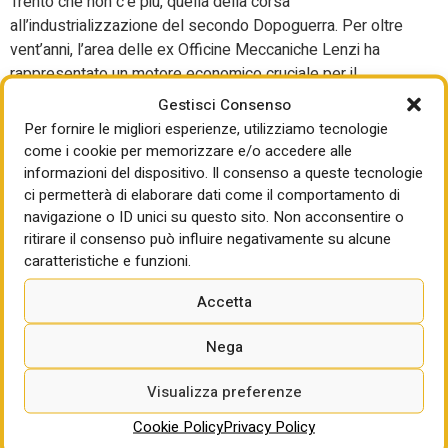
Trento che non c’è più, quella della corsa
all’industrializzazione del secondo Dopoguerra. Per oltre
vent’anni, l’area delle ex Officine Meccaniche Lenzi ha
rappresentato un motore economico cruciale per il
capoluogo trentino, prima di scivolare in un quarantennio di
Gestisci Consenso
abbandono, interrotto solo di recente dalle ruspe della
Per fornire le migliori esperienze, utilizziamo tecnologie
riqualificazione edilizia.
come i cookie per memorizzare e/o accedere alle
informazioni del dispositivo. Il consenso a queste tecnologie
La storia trentina delle Officine Lenzi inizia a ridosso degli
ci permetterà di elaborare dati come il comportamento di
anni ’50. La casa madre di Lucca, colosso della carpenteria
navigazione o ID unici su questo sito. Non acconsentire o
pesante nato nel 1922, decise di espandersi lungo la
ritirare il consenso può influire negativamente su alcune
penisola inaugurando due succursali strategiche: una a
caratteristiche e funzioni.
Catania e l’altra, appunto, a Trento.
Accetta
Lo stabilimento trentino divenne rapidamente un punto di
riferimento per la produzione di grandi manufatti in ferro,
Nega
tralicci e carpenteria metallica complessa, assorbendo
decine di tute blu e partecipando indirettamente alla
Visualizza preferenze
modernizzazione infrastrutturale della regione. Fu un’epoca
Cookie Policy
Privacy Policy
d’oro industriale che però si scontrò, a metà degli anni ’70,