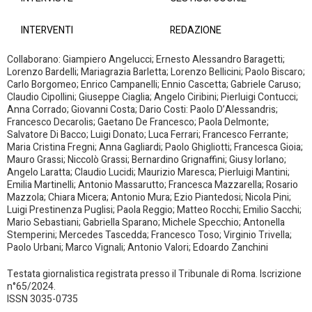
INTERVENTI
REDAZIONE
Collaborano: Giampiero Angelucci; Ernesto Alessandro Baragetti;
Lorenzo Bardelli; Mariagrazia Barletta; Lorenzo Bellicini; Paolo Biscaro;
Carlo Borgomeo; Enrico Campanelli; Ennio Cascetta; Gabriele Caruso;
Claudio Cipollini; Giuseppe Ciaglia; Angelo Ciribini; Pierluigi Contucci;
Anna Corrado; Giovanni Costa; Dario Costi: Paolo D’Alessandris;
Francesco Decarolis; Gaetano De Francesco; Paola Delmonte;
Salvatore Di Bacco; Luigi Donato; Luca Ferrari; Francesco Ferrante;
Maria Cristina Fregni; Anna Gagliardi; Paolo Ghigliotti; Francesca Gioia;
Mauro Grassi; Niccolò Grassi; Bernardino Grignaffini; Giusy Iorlano;
Angelo Laratta; Claudio Lucidi; Maurizio Maresca; Pierluigi Mantini;
Emilia Martinelli; Antonio Massarutto; Francesca Mazzarella; Rosario
Mazzola; Chiara Micera; Antonio Mura; Ezio Piantedosi; Nicola Pini;
Luigi Prestinenza Puglisi; Paola Reggio; Matteo Rocchi; Emilio Sacchi;
Mario Sebastiani; Gabriella Sparano; Michele Specchio; Antonella
Stemperini; Mercedes Tascedda; Francesco Toso; Virginio Trivella;
Paolo Urbani; Marco Vignali; Antonio Valori; Edoardo Zanchini
Testata giornalistica registrata presso il Tribunale di Roma. Iscrizione
n°65/2024.
ISSN 3035-0735