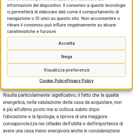
prevalenti le compravendite in classe energetica E (nel
informazioni del dispositivo. Il consenso a queste tecnologie
2023 era la F), mentre per le case unifamiliari gli acquisti di
ci permetterà di elaborare dati come il comportamento di
case in classi energetiche F ed E superano entrambe la
navigazione o ID unici su questo sito. Non acconsentire o
classe G, principalmente per il fatto che le unità
ritirare il consenso può influire negativamente su alcune
indipendenti riescono ad accedere più agevolmente al
caratteristiche e funzioni.
processo di efficientamento energetico rispetto agli
Accetta
appartamenti in condominio, in quanto svincolate da
ineludibili burocrazie condominiali. inoltre, per la prima volta
Nega
le abitazioni di pregio maggiormente compravendute sono
in classe A1 (13,02%), seppur per poco, rispetto a quelle in
Visualizza preferenze
classe G (12,78%), segno che il processo di
Cookie Policy
Privacy Policy
efficientamento energetico per la fascia alta del comparto
immobiliare è cresciuto.
Risulta particolarmente significativo, il fatto che la qualità
energetica, nella valutazione della casa da acquistare, non
è più all’ultimo posto ma si colloca subito dopo
l’ubicazione e la tipologia, a riprova di una maggiore
consapevolezza nei cittadini dell’utilità e dell’importanza di
avere una casa meno energivora anche in considerazione