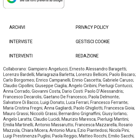
ARCHIVI
PRIVACY POLICY
INTERVISTE
GESTISCI COOKIE
INTERVENTI
REDAZIONE
Collaborano: Giampiero Angelucci; Ernesto Alessandro Baragetti;
Lorenzo Bardelli; Mariagrazia Barletta; Lorenzo Bellicini; Paolo Biscaro;
Carlo Borgomeo; Enrico Campanelli; Ennio Cascetta; Gabriele Caruso;
Claudio Cipollini; Giuseppe Ciaglia; Angelo Ciribini; Pierluigi Contucci;
Anna Corrado; Giovanni Costa; Dario Costi: Paolo D’Alessandris;
Francesco Decarolis; Gaetano De Francesco; Paola Delmonte;
Salvatore Di Bacco; Luigi Donato; Luca Ferrari; Francesco Ferrante;
Maria Cristina Fregni; Anna Gagliardi; Paolo Ghigliotti; Francesca Gioia;
Mauro Grassi; Niccolò Grassi; Bernardino Grignaffini; Giusy Iorlano;
Angelo Laratta; Claudio Lucidi; Maurizio Maresca; Pierluigi Mantini;
Emilia Martinelli; Antonio Massarutto; Francesca Mazzarella; Rosario
Mazzola; Chiara Micera; Antonio Mura; Ezio Piantedosi; Nicola Pini;
Luigi Prestinenza Puglisi; Paola Reggio; Matteo Rocchi; Emilio Sacchi;