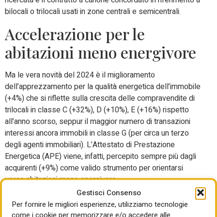
ricercata è il contratto a canone concordato in riferimento a
bilocali o trilocali usati in zone centrali e semicentrali.
Accelerazione per le
abitazioni meno energivore
Ma le vera novità del 2024 è il miglioramento
dell’apprezzamento per la qualità energetica dell’immobile
(+4%) che si riflette sulla crescita delle compravendite di
trilocali in classe C (+32%), D (+10%), E (+16%) rispetto
all’anno scorso, seppur il maggior numero di transazioni
interessi ancora immobili in classe G (per circa un terzo
degli agenti immobiliari). L’Attestato di Prestazione
Energetica (APE) viene, infatti, percepito sempre più dagli
acquirenti (+9%) come valido strumento per orientarsi
verso abitazioni meno energivore.
Gestisci Consenso
Aumentano le compravendite di abitazioni indipendenti
Per fornire le migliori esperienze, utilizziamo tecnologie
meno energivore: per le villette a schiera diventano
come i cookie per memorizzare e/o accedere alle