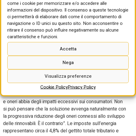
competitività del nostro Paese. In questo senso, arrivare a
come i cookie per memorizzare e/o accedere alle
un livello di costo di tasse e oneri almeno pari per
informazioni del dispositivo. Il consenso a queste tecnologie
ci permetterà di elaborare dati come il comportamento di
contenuto energetico (kWh) fra elettricità, gas, diesel e
navigazione o ID unici su questo sito. Non acconsentire o
benzina è il presupposto per mobilitare gli investimenti
ritirare il consenso può influire negativamente su alcune
privati in elettrificazione. Un riequilibrio che, se ben
caratteristiche e funzioni.
disegnato, sarebbe capace di raccogliere le risorse
necessarie per finanziare le politiche legate alla
Accetta
transizione, oggi sostenute dagli oneri di sistema, dal
meccanismo Ets e da una spesa pubblica mal coordinata
Nega
con la politica energetica.
Visualizza preferenze
Secondo Matteo Leonardi, poi, “è sbagliato pensare che il
livello di debito pubblico dell’Italia non permetta di
Cookie Policy
Privacy Policy
risolvere le attuali distorsioni o che una riforma di fiscalità
e oneri abbia degli impatti eccessivi sui consumatori. Non
si può pensare che la soluzione avvenga naturalmente con
la progressiva riduzione degli oneri connessi allo sviluppo
delle rinnovabili. È il contrario”. Le imposte sull’energia
rappresentano circa il 4,8% del gettito totale tributario e