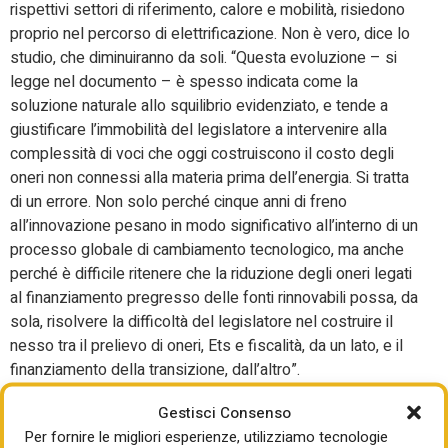
rispettivi settori di riferimento, calore e mobilità, risiedono
proprio nel percorso di elettrificazione. Non è vero, dice lo
studio, che diminuiranno da soli. “Questa evoluzione – si
legge nel documento – è spesso indicata come la
soluzione naturale allo squilibrio evidenziato, e tende a
giustificare l’immobilità del legislatore a intervenire alla
complessità di voci che oggi costruiscono il costo degli
oneri non connessi alla materia prima dell’energia. Si tratta
di un errore. Non solo perché cinque anni di freno
all’innovazione pesano in modo significativo all’interno di un
processo globale di cambiamento tecnologico, ma anche
perché è difficile ritenere che la riduzione degli oneri legati
al finanziamento pregresso delle fonti rinnovabili possa, da
sola, risolvere la difficoltà del legislatore nel costruire il
nesso tra il prelievo di oneri, Ets e fiscalità, da un lato, e il
finanziamento della transizione, dall’altro”.
E allora? Serve riformarli per aggiornare la fiscalità
Gestisci Consenso
coerentemente con gli obiettivi energetici, di sicurezza e
Per fornire le migliori esperienze, utilizziamo tecnologie