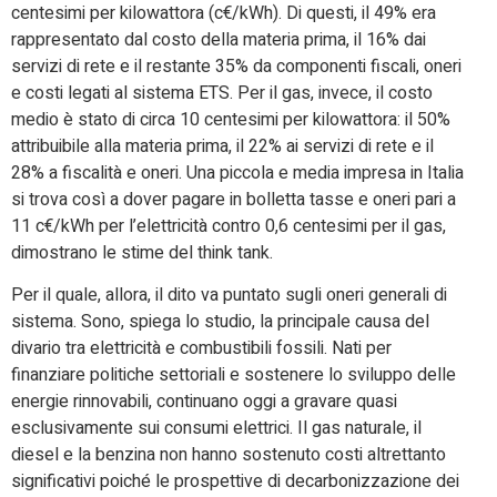
centesimi per kilowattora (c€/kWh). Di questi, il 49% era
rappresentato dal costo della materia prima, il 16% dai
servizi di rete e il restante 35% da componenti fiscali, oneri
e costi legati al sistema ETS. Per il gas, invece, il costo
medio è stato di circa 10 centesimi per kilowattora: il 50%
attribuibile alla materia prima, il 22% ai servizi di rete e il
28% a fiscalità e oneri. Una piccola e media impresa in Italia
si trova così a dover pagare in bolletta tasse e oneri pari a
11 c€/kWh per l’elettricità contro 0,6 centesimi per il gas,
dimostrano le stime del think tank.
Per il quale, allora, il dito va puntato sugli oneri generali di
sistema. Sono, spiega lo studio, la principale causa del
divario tra elettricità e combustibili fossili. Nati per
finanziare politiche settoriali e sostenere lo sviluppo delle
energie rinnovabili, continuano oggi a gravare quasi
esclusivamente sui consumi elettrici. Il gas naturale, il
diesel e la benzina non hanno sostenuto costi altrettanto
significativi poiché le prospettive di decarbonizzazione dei