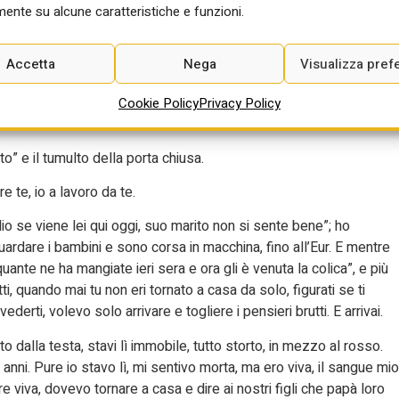
giata insieme al caffè l’altra l’hai data a Gino che aveva 5 anni, si
ente su alcune caratteristiche e funzioni.
tto: “Questa mangiala tu”; e lui l’ha mangiata stando in braccio a te
a ciliegia.
Accetta
Nega
Visualizza pref
acevi sempre, ma quella mattina no, perché un po’ non ti andava di
re una passeggiata e prendere un gelato. Ma al lavoro non si può
Cookie Policy
Privacy Policy
tore.
to” e il tumulto della porta chiusa.
e te, io a lavoro da te.
o se viene lei qui oggi, suo marito non si sente bene”; ho
guardare i bambini e sono corsa in macchina, fino all’Eur. E mentre
ante ne ha mangiate ieri sera e ora gli è venuta la colica”, e più
ti, quando mai tu non eri tornato a casa da solo, figurati se ti
rti, volevo solo arrivare e togliere i pensieri brutti. E arrivai.
ito dalla testa, stavi lì immobile, tutto storto, in mezzo al rosso.
5 anni. Pure io stavo lì, mi sentivo morta, ma ero viva, il sangue mio
viva, dovevo tornare a casa e dire ai nostri figli che papà loro