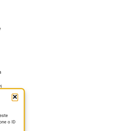
e
a
i
ueste
one o ID