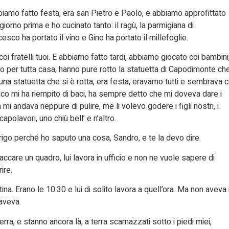
bbiamo fatto festa, era san Pietro e Paolo, e abbiamo approfittato
giorno prima e ho cucinato tanto: il ragù, la parmigiana di
sco ha portato il vino e Gino ha portato il millefoglie.
i fratelli tuoi. E abbiamo fatto tardi, abbiamo giocato coi bambini
no per tutta casa, hanno pure rotto la statuetta di Capodimonte ch
 una statuetta che si è rotta, era festa, eravamo tutti e sembrava c
sco mi ha riempito di baci, ha sempre detto che mi doveva dare i
mi andava neppure di pulire, me li volevo godere i figli nostri, i
capolavori, uno chiù bell’ e n’altro.
igo perché ho saputo una cosa, Sandro, e te la devo dire.
care un quadro, lui lavora in ufficio e non ne vuole sapere di
ire.
a. Erano le 10.30 e lui di solito lavora a quell’ora. Ma non aveva i
 aveva.
erra, e stanno ancora là, a terra scamazzati sotto i piedi miei,