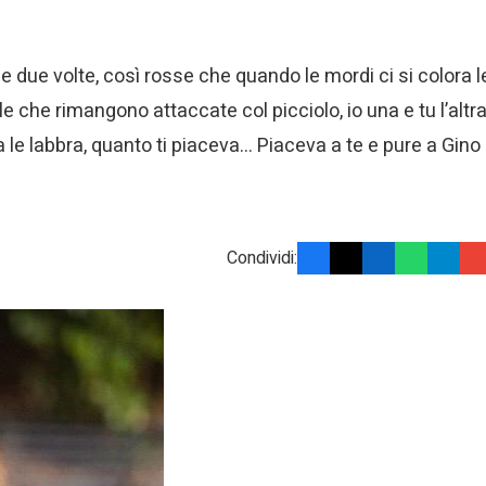
se due volte, così rosse che quando le mordi ci si colora l
lle che rimangono attaccate col picciolo, io una e tu l’altra
va le labbra, quanto ti piaceva… Piaceva a te e pure a Gino
Condividi: