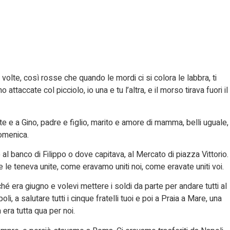
volte, così rosse che quando le mordi ci si colora le labbra, ti
ttaccate col picciolo, io una e tu l’altra, e il morso tirava fuori il
 te e a Gino, padre e figlio, marito e amore di mamma, belli uguale,
domenica.
al banco di Filippo o dove capitava, al Mercato di piazza Vittorio.
 le teneva unite, come eravamo uniti noi, come eravate uniti voi.
ché era giugno e volevi mettere i soldi da parte per andare tutti al
i, a salutare tutti i cinque fratelli tuoi e poi a Praia a Mare, una
a era tutta qua per noi.