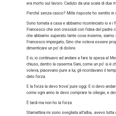
era morto sul lavoro. Caduto da una scala di due m
Perché senza casco? Mille risposte ho sentito in q
Sono tornata a casa e abbiamo ricominciato io e i f
Francesco che son cresciuti con l’idea del padre 
che abbiamo superato tante cose insieme, siamo stat
Francesco impiegato, Gino che voleva essere pro
dimenticare un po’ di dolore.
E io, io continuavo ad andare a fare la spesa al Me
chiuso, dentro la caserma Sani, come un po’ si è ch
voleva, piacevano pure a lui, gli ricordavano il tempo
dato forza.
E la forza la devo trova’ pure oggi. E ci devo anda
come ogni anno le devo comprare le ciliegie, e devo
È tardi ma non ho la forza.
Stamattina mi sono svegliata all’alba, avevo tutta