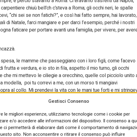
sempre, e perciò stavamo a Roma. Ci eravamo trasferiti da Napoli,
carpentiere chiuù bell’ch c’steva a Roma; gli occhi neri, le spalle
icevi, “chi sei se non fatichi?”, e così hai fatto sempre, hai lavorato,
gali di Natale, farci mangiare e per darci l’esempio, perché i nostri
sogna faticare per portare avanti una famiglia, per vivere, per aver
’ncazzà.
 spesa, le mamme che passeggiano con i loro figli, come facevo
frutta e verdura, e io sto in fila, aspetto il mio turno, gli occhi
olte che mi mettevo le ciliegie a orecchino, quelle col picciolo unito 
na modella, poi tu correvi a me, con un morso ti mangiavi
opra al collo. Mi prendevi la vita con le mani tue forti e mi stringev
ndro, ora no, ci sono i bambini”; allora tu ancora con la ciliegia in
Gestisci Consenso
sticavi pure la carne mia insieme alla polpa rossa, appassionato
diamoli dai nonni ’ste creature, o mettiamoli a dormire”; e i bambini
re le migliori esperienze, utilizziamo tecnologie come i cookie per
 assai, figlio mio bello ancora non sapeva niente.
re e/o accedere alle informazioni del dispositivo. Il consenso a q
e ci permetterà di elaborare dati come il comportamento di navigazi
 per il cantiere, faceva caldo, era il 30 giugno, le ciliegie rosse
questo sito. Non acconsentire o ritirare il consenso può influire