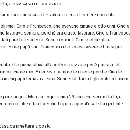
etri, senza casco di protezione.
uesti anni, nessuna che valga la pena di essere ricordata.
igli miei, Gino e Francesco, che avevano cinque e otto anni, Gino e
che lavorava sempre, perché era giusto lavorare, Gino e Francesco
i pure felici ancora. Sono cresciuti, Gino elettricista e
prio come papà suo, Francesco che voleva vivere e basta per
rcato, che prima stava all’aperto in piazza e poi è passato al
iuso il cuore mio. E cercavo sempre le ciliegie perché Gino le
 in cui papà tornava a casa. Sono stati forti i figli nostri, mi hanno
re pure oggi al Mercato, oggi fanno 29 anni che sei morto tu, e
 correre che è tardi perché Filippo a quest’ora le ha già finite.
 casa da rimettere a posto.