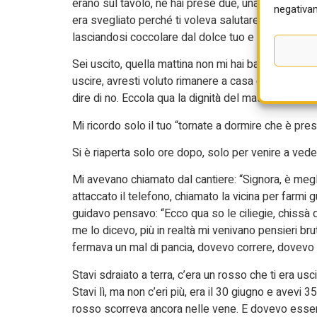
erano sul tavolo, ne hai prese due, una te la sei man
negativam
era svegliato perché ti voleva salutare, e gli hai de
lasciandosi coccolare dal dolce tuo e da quello dell
Sei uscito, quella mattina non mi hai baciato, lo f
uscire, avresti voluto rimanere a casa con noi, fa
dire di no. Eccola qua la dignità del maschio lavora
Mi ricordo solo il tuo “tornate a dormire che è pres
Si è riaperta solo ore dopo, solo per venire a veder
Mi avevano chiamato dal cantiere: “Signora, è megli
attaccato il telefono, chiamato la vicina per farmi 
guidavo pensavo: “Ecco qua so le ciliegie, chissà qu
me lo dicevo, più in realtà mi venivano pensieri brut
fermava un mal di pancia, dovevo correre, dovevo vede
Stavi sdraiato a terra, c’era un rosso che ti era usc
Stavi lì, ma non c’eri più, era il 30 giugno e avevi 3
rosso scorreva ancora nelle vene. E dovevo essere 