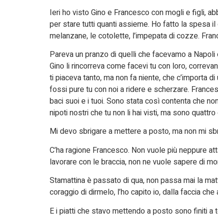
Ieri ho visto Gino e Francesco con mogli e figli, a
per stare tutti quanti assieme. Ho fatto la spesa il 
melanzane, le cotolette, l’impepata di cozze. France
Pareva un pranzo di quelli che facevamo a Napoli co
Gino li rincorreva come facevi tu con loro, correva
ti piaceva tanto, ma non fa niente, che c’importa di
fossi pure tu con noi a ridere e scherzare. France
baci suoi e i tuoi. Sono stata così contenta che non 
nipoti nostri che tu non li hai visti, ma sono quattro 
Mi devo sbrigare a mettere a posto, ma non mi sbr
C’ha ragione Francesco. Non vuole più neppure attac
lavorare con le braccia, non ne vuole sapere di mor
Stamattina è passato di qua, non passa mai la mattin
coraggio di dirmelo, l’ho capito io, dalla faccia che
E i piatti che stavo mettendo a posto sono finiti a t