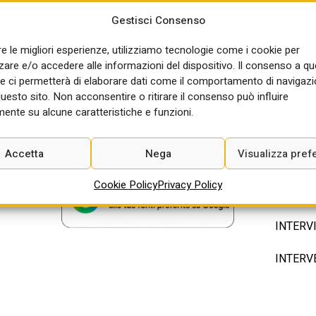
a (DFP)
Gestisci Consenso
re le migliori esperienze, utilizziamo tecnologie come i cookie per
re e/o accedere alle informazioni del dispositivo. Il consenso a q
e ci permetterà di elaborare dati come il comportamento di navigazi
questo sito. Non acconsentire o ritirare il consenso può influire
ente su alcune caratteristiche e funzioni.
ornamenti sulle ultime novità e sui temi più importanti.
Accetta
Nega
Visualizza pref
Cookie Policy
Privacy Policy
ARCHIV
INTERV
INTERV