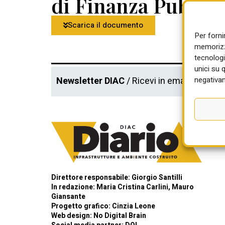
di Finanza Pubblic
Scarica il documento
Per forni
memorizza
tecnologi
unici su 
negativam
Newsletter DIAC
/ Ricevi in email gli aggi
Direttore responsabile: Giorgio Santilli
In redazione: Maria Cristina Carlini, Mauro
Giansante
Progetto grafico: Cinzia Leone
Web design:
No Digital Brain