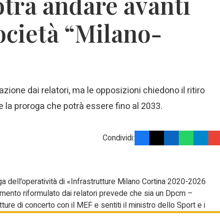
trà andare avanti
società “Milano-
one dai relatori, ma le opposizioni chiedono il ritiro
la proroga che potrà essere fino al 2033.
Condividi:
 dell’operatività di «Infrastrutture Milano Cortina 2020-2026
mento riformulato dai relatori prevede che sia un Dpcm –
ure di concerto con il MEF e sentiti il ministro dello Sport e i
sporre la proroga che potrà arrivare fino al 31 dicembre 2033. Si