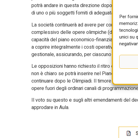
potrà andare in questa direzione dopo il rilascio 
di uno o più soggetti fomiti di adeguata esperienza
Per forni
memorizza
La società continuerà ad avere per compito la reali
tecnologi
complessivo delle opere olimpiche (dovrà essere mo
unici su 
capacità del piano economico-finanziario della socie
negativam
a coprire integralmente i costi operativi e gli inve
gestionale, assicurando, per ciascuno degli esercizi
Le opposizioni hanno richiesto il ritiro dell’eme
non è chiaro se potrà inserire nel Piano nuove oper
continuare dopo le Olimpiadi. Il timore delle oppos
opere fuori degli ordinari canali di programmazion
Il voto su questo e sugli altri emendamenti del 
approdare in Aula.