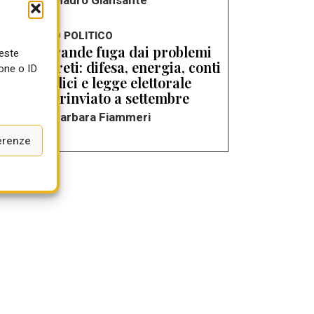
di Mauro Giansante
DIARIO POLITICO
La grande fuga dai problemi
ueste
concreti: difesa, energia, conti
one o ID
a
pubblici e legge elettorale
tutto rinviato a settembre
di Barbara Fiammeri
erenze