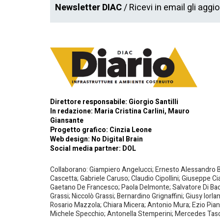
Newsletter DIAC
/ Ricevi in email gli aggi
Direttore responsabile: Giorgio Santilli
In redazione: Maria Cristina Carlini, Mauro
Giansante
Progetto grafico: Cinzia Leone
Web design:
No Digital Brain
Social media partner:
DOL
Collaborano: Giampiero Angelucci; Ernesto Alessandro Bar
Cascetta; Gabriele Caruso; Claudio Cipollini; Giuseppe Ci
Gaetano De Francesco; Paola Delmonte; Salvatore Di Bacco
Grassi; Niccolò Grassi; Bernardino Grignaffini; Giusy Iorl
Rosario Mazzola; Chiara Micera; Antonio Mura; Ezio Piante
Michele Specchio; Antonella Stemperini; Mercedes Tasced