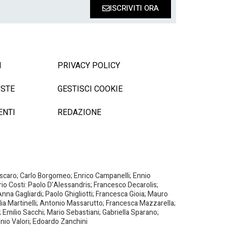
ISCRIVITI ORA
I
PRIVACY POLICY
ISTE
GESTISCI COOKIE
ENTI
REDAZIONE
Biscaro; Carlo Borgomeo; Enrico Campanelli; Ennio
ario Costi: Paolo D’Alessandris; Francesco Decarolis;
nna Gagliardi; Paolo Ghigliotti; Francesca Gioia; Mauro
milia Martinelli; Antonio Massarutto; Francesca Mazzarella;
 Emilio Sacchi; Mario Sebastiani; Gabriella Sparano;
nio Valori; Edoardo Zanchini