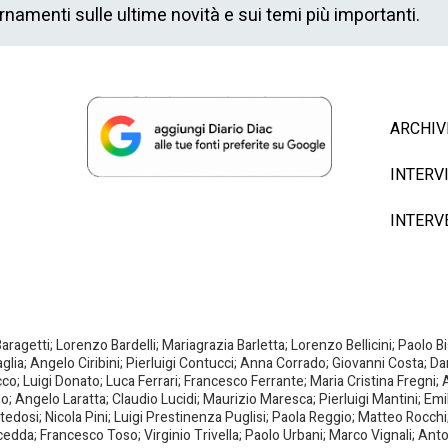
ornamenti sulle ultime novità e sui temi più importanti.
ARCHIV
INTERV
INTERV
agetti; Lorenzo Bardelli; Mariagrazia Barletta; Lorenzo Bellicini; Paolo 
aglia; Angelo Ciribini; Pierluigi Contucci; Anna Corrado; Giovanni Costa; D
; Luigi Donato; Luca Ferrari; Francesco Ferrante; Maria Cristina Fregni; A
ano; Angelo Laratta; Claudio Lucidi; Maurizio Maresca; Pierluigi Mantini; E
dosi; Nicola Pini; Luigi Prestinenza Puglisi; Paola Reggio; Matteo Rocchi;
da; Francesco Toso; Virginio Trivella; Paolo Urbani; Marco Vignali; Anto