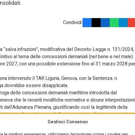
nsolidati.
Condividi:
a “salva infrazioni”, modificativa del Decreto-Legge n. 131/2024,
finitivo al tema delle concessioni demaniali (nel bene e nel male)
bre 2027, con una possibile estensione fino al 31 marzo 2028 pe
ena intervenuto il TAR Liguria, Genova, con la Sentenza. n.
ga dovrebbe essere disapplicata.
oroga delle concessioni demaniali marittime introdotta dal
teneva che le recenti modifiche normative e alcune interpretazioni
iti dall’Adunanza Plenaria, giustificando così la legittimità della
tazioni, sottolineando come le “sopravvenienze” invocate non sian
egio ha infatti richiamato l’art. 12 della Direttiva 2006/123/CE, che
Gestisci Consenso
 a risorse scarse avvenga attraverso procedure trasparenti,
re le migliori esperienze, utilizziamo tecnologie come i cookie per