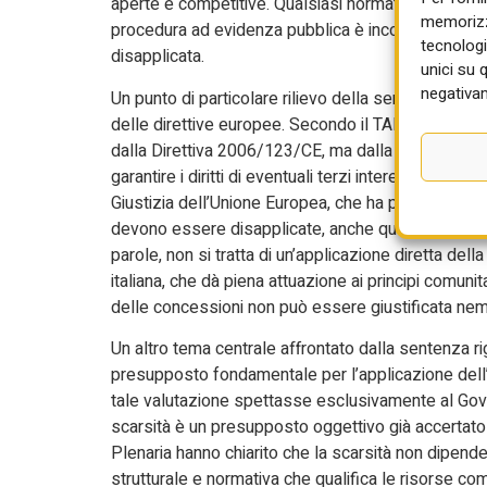
aperte e competitive. Qualsiasi normativa naziona
memorizza
procedura ad evidenza pubblica è incompatibile con
tecnologi
disapplicata.
unici su 
negativam
Un punto di particolare rilievo della sentenza riguarda
delle direttive europee. Secondo il TAR Liguria, l
dalla Direttiva 2006/123/CE, ma dalla sua attuazione
garantire i diritti di eventuali terzi interessati. Q
Giustizia dell’Unione Europea, che ha più volte ribad
devono essere disapplicate, anche quando ciò compor
parole, non si tratta di un’applicazione diretta del
italiana, che dà piena attuazione ai principi comuni
delle concessioni non può essere giustificata nemm
Un altro tema centrale affrontato dalla sentenza rig
presupposto fondamentale per l’applicazione dell’a
tale valutazione spettasse esclusivamente al Gove
scarsità è un presupposto oggettivo già accertato 
Plenaria hanno chiarito che la scarsità non dipend
strutturale e normativa che qualifica le risorse co