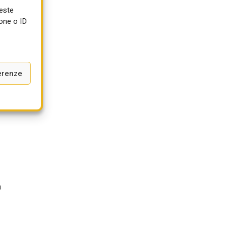
ueste
one o ID
e
erenze
a