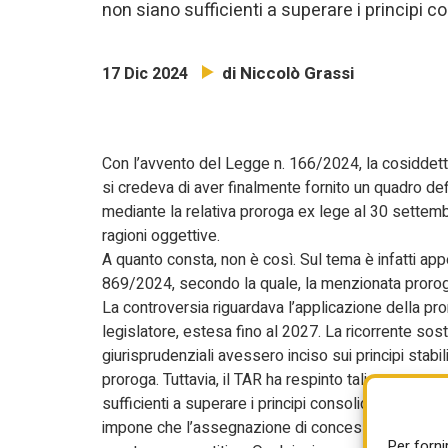
non siano sufficienti a superare i principi co
di Niccolò Grassi
17 Dic 2024
Con l’avvento del Legge n. 166/2024, la cosiddett
si credeva di aver finalmente fornito un quadro de
mediante la relativa proroga ex lege al 30 settem
ragioni oggettive.
A quanto consta, non è così. Sul tema è infatti app
869/2024, secondo la quale, la menzionata proro
La controversia riguardava l’applicazione della pr
legislatore, estesa fino al 2027. La ricorrente sos
giurisprudenziali avessero inciso sui principi stabil
proroga. Tuttavia, il TAR ha respinto tali argomen
sufficienti a superare i principi consolidati. Il Coll
impone che l’assegnazione di concessioni relative
Per forni