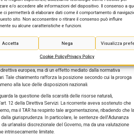
le che preveda il rinnovo automatico delle concessioni senza una
re e/o accedere alle informazioni del dispositivo. Il consenso a q
 il diritto dell’Unione Europea e, pertanto, deve essere
e ci permetterà di elaborare dati come il comportamento di navigazi
questo sito. Non acconsentire o ritirare il consenso può influire
ente su alcune caratteristiche e funzioni.
 l’interpretazione del principio degli “effetti verticali invertiti”
a disapplicazione della normativa nazionale non deriva direttament
 nel diritto interno italiano, il quale vincola l’amministrazione a
Accetta
Nega
Visualizza pref
uesto approccio è conforme alla giurisprudenza della Corte di
ito che le normative interne incompatibili con il diritto dell’Unione
Cookie Policy
Privacy Policy
ta effetti sfavorevoli per i titolari di concessioni. In altre
la direttiva europea, ma di un effetto mediato dalla normativa
tari. Tale chiarimento rafforza la posizione secondo cui la proroga
eno alla luce delle disposizioni nazionali.
uarda la questione della scarsità delle risorse naturali,
rt. 12 della Direttiva Servizi. La ricorrente aveva sostenuto che
rno, ma il TAR ha respinto tale argomentazione, ribadendo che l
dalla giurisprudenza. In particolare, le sentenze dell’Adunanza
e da un’analisi discrezionale del Governo, ma da una valutazione
me intrinsecamente limitate.