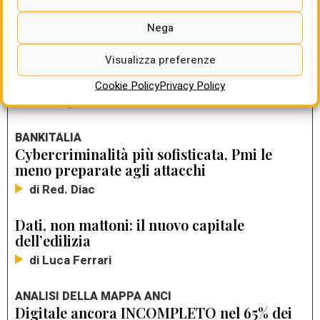
LEGGI ANCHE
Nega
ALESSANDRA DAL VERME (DEMANIO)
“La digitalizzazione aiuta a preservare la
Visualizza preferenze
memoria del nostro patrimonio ma anche a
renderlo fruibile ai cittadini”
Cookie Policy
Privacy Policy
di Giorgio Santilli
BANKITALIA
Cybercriminalità più sofisticata, Pmi le
meno preparate agli attacchi
di Red. Diac
Dati, non mattoni: il nuovo capitale
dell’edilizia
di Luca Ferrari
ANALISI DELLA MAPPA ANCI
Digitale ancora INCOMPLETO nel 65% dei