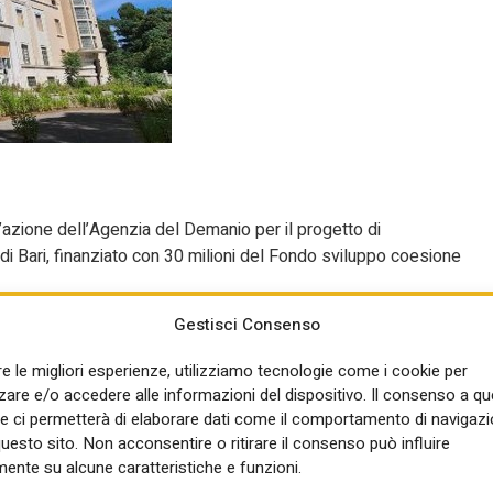
’azione dell’Agenzia del Demanio per il progetto di
i Bari, finanziato con 30 milioni del Fondo sviluppo coesione
Gestisci Consenso
di trasformazione dell’immobile in una residenza universitaria, ch
i proprietà dello Stato alla Regione Puglia per 50 anni e
re le migliori esperienze, utilizziamo tecnologie come i cookie per
a l’Agenzia, la Regione e Adisu Puglia, finalizzato alla
re e/o accedere alle informazioni del dispositivo. Il consenso a q
isiede solo nel fatto che l’operazione sia attuativa del Piano Città
e ci permetterà di elaborare dati come il comportamento di navigazi
questo sito. Non acconsentire o ritirare il consenso può influire
ente su alcune caratteristiche e funzioni.
uesta volta è nel fatto che la Struttura per la progettazione del