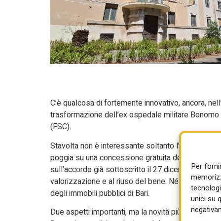
C’è qualcosa di fortemente innovativo, ancora, nell
trasformazione dell’ex ospedale militare Bonomo d
(FSC).
Stavolta non è interessante soltanto l’operazione 
poggia su una concessione gratuita dell’immobile d
Per forni
sull’accordo già sottoscritto il 27 dicembre 2023 tr
memorizza
valorizzazione e al riuso del bene. Né l’interesse r
tecnologi
degli immobili pubblici di Bari.
unici su 
negativam
Due aspetti importanti, ma la novità più rilevante q