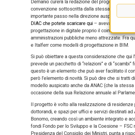
Demanio curerà la redazione del progetto di fattibi
convenzione sottoscritta dalla stessa Struttura c
importante passo nella direzione auspicata dal p
DIAC che potete scaricare qui
– aveva indicato co
progettazione in digitale proprio il coinvolgimento
amministrazioni pubbliche meno attrezzate. Fra 
e Italferr come modelli di progettazione in BIM.
Si può obiettare a questa considerazione che qui l’
prevede un pacchetto di “relazioni” e di “scambi”
questo è un elemento che può aver facilitato il c
però l’elemento di novità. Si può dire che si tratt
modello auspicato anche da ANAC (che la stessa di
occasione della sua Relazione annuale al Parlame
Il progetto è volto alla realizzazione di residenze 
dottorandi, e spazi per uffici e servizi destinati ad
Bonomo, creando così un ambiente integrato e access
fondi Fondo per lo Sviluppo e la Coesione – FSC n
Presidenza del Consiglio dei Ministri, punta a ris