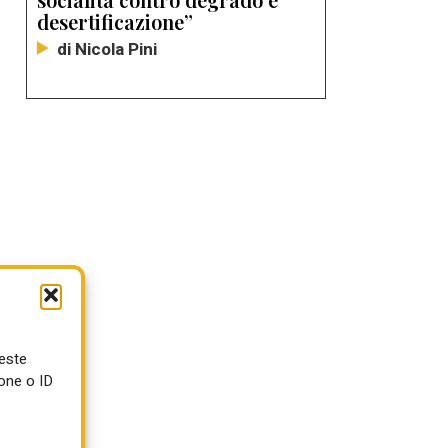
desertificazione”
di Nicola Pini
e
ueste
one o ID