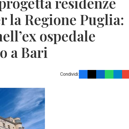
progetta residenze
r la Regione Puglia:
nell’ex ospedale
o a Bari
Condividi: