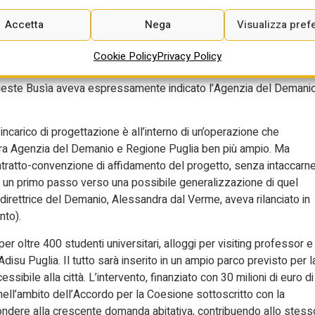
lità tecnico-economica per l’intervento, sulla base di una
on la Regione Puglia. Sarà una progettazione in BIM ed è un primo
Accetta
Nega
Visualizza pref
residente dell’ANAC, Giuseppe Busìa, che –
nell’intervista a Diario
me direzione per un miglioramento generalizzato della
Cookie Policy
Privacy Policy
 di alcune grandi stazioni appaltanti pubbliche a sostegno delle
queste Busìa aveva espressamente indicato l’Agenzia del Demani
incarico di progettazione è all’interno di un’operazione che
 fra Agenzia del Demanio e Regione Puglia ben più ampio. Ma
ontratto-convenzione di affidamento del progetto, senza intaccarn
i di un primo passo verso una possibile generalizzazione di quel
rettrice del Demanio, Alessandra dal Verme, aveva rilanciato in
nto).
per oltre 400 studenti universitari, alloggi per visiting professor e
 Adisu Puglia. Il tutto sarà inserito in un ampio parco previsto per l
ibile alla città. L’intervento, finanziato con 30 milioni di euro di
ell’ambito dell’Accordo per la Coesione sottoscritto con la
pondere alla crescente domanda abitativa, contribuendo allo stess