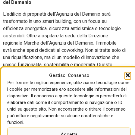
del Demanio
L’ediﬁcio di proprietà dell’Agenzia del Demanio sarà
trasformato in uno smart building, con un focus su
efficienza energetica, sicurezza antisismica e tecnologie
sostenibili. Oltre a ospitare la sede della Direzione
regionale Marche dell’Agenzia del Demanio, l’immobile
avrà anche spazi dedicati al coworking. Non si tratta solo di
una riqualiﬁcazione, ma di un modello di innovazione che
unisce funzionalità, sostenibilità e modernità. Questo
progetto restituirà valore al patrimonio pubblico e offrirà un
Gestisci Consenso
ambiente di lavoro all’avanguardia, pronto per le sﬁde
Per fornire le migliori esperienze, utilizziamo tecnologie come
future.
i cookie per memorizzare e/o accedere alle informazioni del
dispositivo. Il consenso a queste tecnologie ci permetterà di
5. Parco “La Cittadella”
elaborare dati come il comportamento di navigazione o ID
unici su questo sito. Non acconsentire o ritirare il consenso
Nel quartiere Capodimonte, sulla sommità del colle
può influire negativamente su alcune caratteristiche e
Astagno, sorge la Cittadella, un capolavoro dell’architettura
funzioni.
rinascimentale progettata da Antonio da Sangallo nel 1532.
Il Parco della Cittadella, che si estende nell’antico campo
Accetta