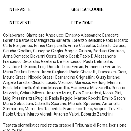
INTERVISTE
GESTISCI COOKIE
INTERVENTI
REDAZIONE
Collaborano: Giampiero Angelucci; Ernesto Alessandro Baragetti;
Lorenzo Bardelli; Mariagrazia Barletta; Lorenzo Bellicini; Paolo Biscaro;
Carlo Borgomeo; Enrico Campanelli; Ennio Cascetta; Gabriele Caruso;
Claudio Cipollini; Giuseppe Ciaglia; Angelo Ciribini; Pierluigi Contucci;
Anna Corrado; Giovanni Costa; Dario Costi: Paolo D’Alessandris;
Francesco Decarolis; Gaetano De Francesco; Paola Delmonte;
Salvatore Di Bacco; Luigi Donato; Luca Ferrari; Francesco Ferrante;
Maria Cristina Fregni; Anna Gagliardi; Paolo Ghigliotti; Francesca Gioia;
Mauro Grassi; Niccolò Grassi; Bernardino Grignaffini; Giusy Iorlano;
Angelo Laratta; Claudio Lucidi; Maurizio Maresca; Pierluigi Mantini;
Emilia Martinelli; Antonio Massarutto; Francesca Mazzarella; Rosario
Mazzola; Chiara Micera; Antonio Mura; Ezio Piantedosi; Nicola Pini;
Luigi Prestinenza Puglisi; Paola Reggio; Matteo Rocchi; Emilio Sacchi;
Mario Sebastiani; Gabriella Sparano; Michele Specchio; Antonella
Stemperini; Mercedes Tascedda; Francesco Toso; Virginio Trivella;
Paolo Urbani; Marco Vignali; Antonio Valori; Edoardo Zanchini
Testata giornalistica registrata presso il Tribunale di Roma. Iscrizione
n°65/2024.