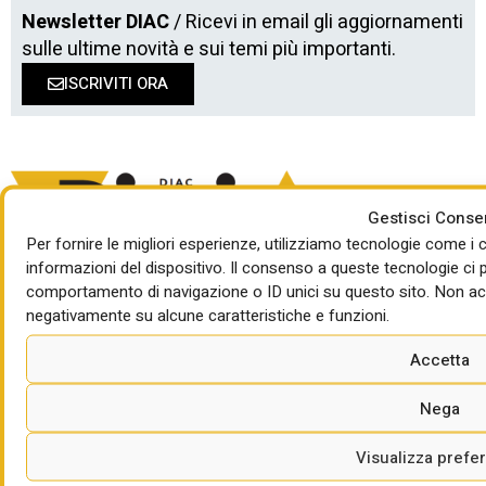
Newsletter DIAC
/ Ricevi in email gli aggiornamenti
sulle ultime novità e sui temi più importanti.
ISCRIVITI ORA
Gestisci Cons
Per fornire le migliori esperienze, utilizziamo tecnologie come 
informazioni del dispositivo. Il consenso a queste tecnologie ci 
comportamento di navigazione o ID unici su questo sito. Non acco
Direttore responsabile: Giorgio Santilli
In redazione: Maria Cristina Carlini, Mauro Giansante
negativamente su alcune caratteristiche e funzioni.
Progetto grafico: Cinzia Leone
Web design:
No Digital Brain
Accetta
Social media partner:
DOL
Nega
Visualizza prefe