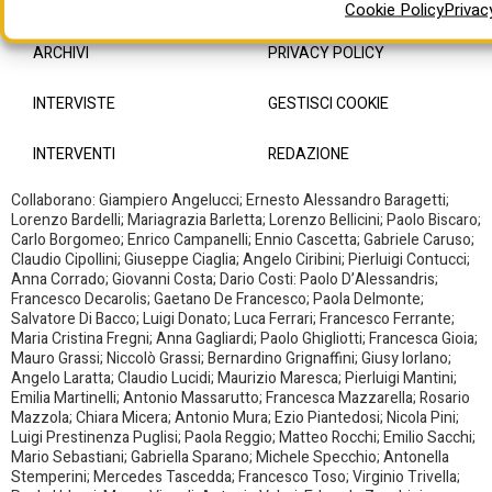
Cookie Policy
Privac
ARCHIVI
PRIVACY POLICY
INTERVISTE
GESTISCI COOKIE
INTERVENTI
REDAZIONE
Collaborano: Giampiero Angelucci; Ernesto Alessandro Baragetti;
Lorenzo Bardelli; Mariagrazia Barletta; Lorenzo Bellicini; Paolo Biscaro;
Carlo Borgomeo; Enrico Campanelli; Ennio Cascetta; Gabriele Caruso;
Claudio Cipollini; Giuseppe Ciaglia; Angelo Ciribini; Pierluigi Contucci;
Anna Corrado; Giovanni Costa; Dario Costi: Paolo D’Alessandris;
Francesco Decarolis; Gaetano De Francesco; Paola Delmonte;
Salvatore Di Bacco; Luigi Donato; Luca Ferrari; Francesco Ferrante;
Maria Cristina Fregni; Anna Gagliardi; Paolo Ghigliotti; Francesca Gioia;
Mauro Grassi; Niccolò Grassi; Bernardino Grignaffini; Giusy Iorlano;
Angelo Laratta; Claudio Lucidi; Maurizio Maresca; Pierluigi Mantini;
Emilia Martinelli; Antonio Massarutto; Francesca Mazzarella; Rosario
Mazzola; Chiara Micera; Antonio Mura; Ezio Piantedosi; Nicola Pini;
Luigi Prestinenza Puglisi; Paola Reggio; Matteo Rocchi; Emilio Sacchi;
Mario Sebastiani; Gabriella Sparano; Michele Specchio; Antonella
Stemperini; Mercedes Tascedda; Francesco Toso; Virginio Trivella;