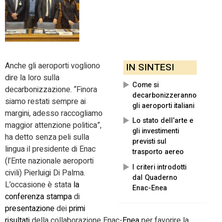
Anche gli aeroporti vogliono
IN SINTESI
dire la loro sulla
Come si
decarbonizzazione. “Finora
decarbonizzeranno
siamo restati sempre ai
gli aeroporti italiani
margini, adesso raccogliamo
Lo stato dell’arte e
maggior attenzione politica”,
gli investimenti
ha detto senza peli sulla
previsti sul
lingua il presidente di Enac
trasporto aereo
(l’Ente nazionale aeroporti
I criteri introdotti
civili) Pierluigi Di Palma.
dal Quaderno
L’occasione è stata
la
Enac-Enea
conferenza stampa
di
presentazione
dei
primi
risultati
della collaborazione Enac-
Enea
per favorire la