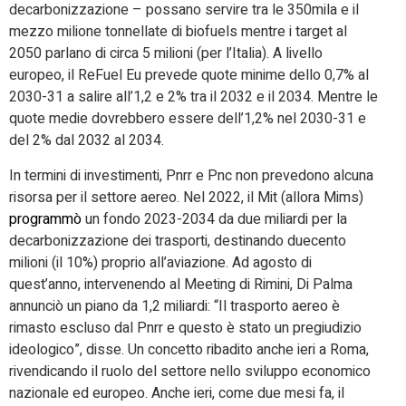
decarbonizzazione – possano servire tra le 350mila e il
mezzo milione tonnellate di biofuels mentre i target al
2050 parlano di circa 5 milioni (per l’Italia). A livello
europeo, il ReFuel Eu prevede quote minime dello 0,7% al
2030-31 a salire all’1,2 e 2% tra il 2032 e il 2034. Mentre le
quote medie dovrebbero essere dell’1,2% nel 2030-31 e
del 2% dal 2032 al 2034.
In termini di investimenti, Pnrr e Pnc non prevedono alcuna
risorsa per il settore aereo. Nel 2022, il Mit (allora Mims)
programmò
un fondo 2023-2034 da due miliardi per la
decarbonizzazione dei trasporti, destinando duecento
milioni (il 10%) proprio all’aviazione. Ad agosto di
quest’anno, intervenendo al Meeting di Rimini, Di Palma
annunciò un piano da 1,2 miliardi: “Il trasporto aereo è
rimasto escluso dal Pnrr e questo è stato un pregiudizio
ideologico”, disse. Un concetto ribadito anche ieri a Roma,
rivendicando il ruolo del settore nello sviluppo economico
nazionale ed europeo. Anche ieri, come due mesi fa, il