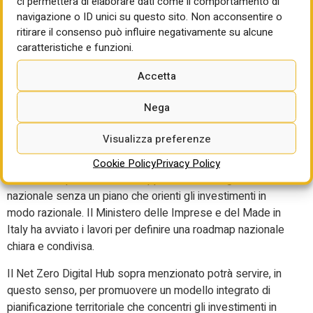
ci permetterà di elaborare dati come il comportamento di
stesso periodo, garantendo energia sufficiente, la
navigazione o ID unici su questo sito. Non acconsentire o
mancanza di infrastrutture adeguate rischia di vanificare
ritirare il consenso può influire negativamente su alcune
questo potenziale.
caratteristiche e funzioni.
Ecco allora che serve pianificare bene gli investimenti, con
Accetta
tempi certi e realizzazioni sicure di nuove costruzioni: un
data center richiede un anno e mezzo/due per essere
Nega
realizzato. Secondo Ambrosetti, il modello attuale, basato
su una logica di pianificazione degli investimenti “on-
Visualizza preferenze
demand”, non è più sostenibile: con richieste di
connessione alla rete che oggi ammontano a circa 40 GW,
Cookie Policy
Privacy Policy
si rischia un potenziale raddoppio del fabbisogno elettrico
nazionale senza un piano che orienti gli investimenti in
modo razionale. Il Ministero delle Imprese e del Made in
Italy ha avviato i lavori per definire una roadmap nazionale
chiara e condivisa.
Il Net Zero Digital Hub sopra menzionato potrà servire, in
questo senso, per promuovere un modello integrato di
pianificazione territoriale che concentri gli investimenti in