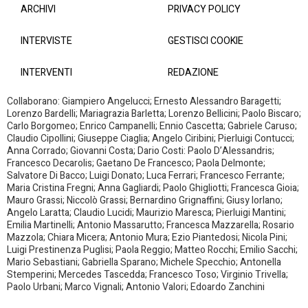
ARCHIVI
PRIVACY POLICY
INTERVISTE
GESTISCI COOKIE
INTERVENTI
REDAZIONE
Collaborano: Giampiero Angelucci; Ernesto Alessandro Baragetti;
Lorenzo Bardelli; Mariagrazia Barletta; Lorenzo Bellicini; Paolo Biscaro;
Carlo Borgomeo; Enrico Campanelli; Ennio Cascetta; Gabriele Caruso;
Claudio Cipollini; Giuseppe Ciaglia; Angelo Ciribini; Pierluigi Contucci;
Anna Corrado; Giovanni Costa; Dario Costi: Paolo D’Alessandris;
Francesco Decarolis; Gaetano De Francesco; Paola Delmonte;
Salvatore Di Bacco; Luigi Donato; Luca Ferrari; Francesco Ferrante;
Maria Cristina Fregni; Anna Gagliardi; Paolo Ghigliotti; Francesca Gioia;
Mauro Grassi; Niccolò Grassi; Bernardino Grignaffini; Giusy Iorlano;
Angelo Laratta; Claudio Lucidi; Maurizio Maresca; Pierluigi Mantini;
Emilia Martinelli; Antonio Massarutto; Francesca Mazzarella; Rosario
Mazzola; Chiara Micera; Antonio Mura; Ezio Piantedosi; Nicola Pini;
Luigi Prestinenza Puglisi; Paola Reggio; Matteo Rocchi; Emilio Sacchi;
Mario Sebastiani; Gabriella Sparano; Michele Specchio; Antonella
Stemperini; Mercedes Tascedda; Francesco Toso; Virginio Trivella;
Paolo Urbani; Marco Vignali; Antonio Valori; Edoardo Zanchini