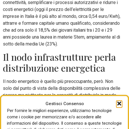
connettività, semplificare i processi autorizzativi e ridurre i
costi energetici (oggi il prezzo dell’elettricità per le
imprese in Italia è il più alto al mondo, circa 0,54 euro/Kwh),
attrarre e formare capitale umano qualificato, considerando
che ad ora solo il 18,5% dei giovani italiani tra i 20 e i 29
anni possiede una laurea in materie Stem, ampiamente al di
sotto della media Ue (23%).
Il nodo infrastrutture perla
distribuzione energetica
Il nodo energetico è quello più preoccupante, però. Non
solo dal punto di vista della disponibilità complessiva delle
risorse ma piuttosto per la capacità di distribuirla in modo
adeguato, stabile ed efficiente. Tra il 2020 e il 2028, spiega
Gestisci Consenso
il rapporto, il consumo energetico dei data center è
Per fornire le migliori esperienze, utilizziamo tecnologie
destinato a crescere di 6 TWh ma sebbene la produzione
come i cookie per memorizzare e/o accedere alle
energetica da fonti rinnovabili aumenterà di 42 TWh nello
informazioni del dispositivo. Il consenso a queste tecnologie