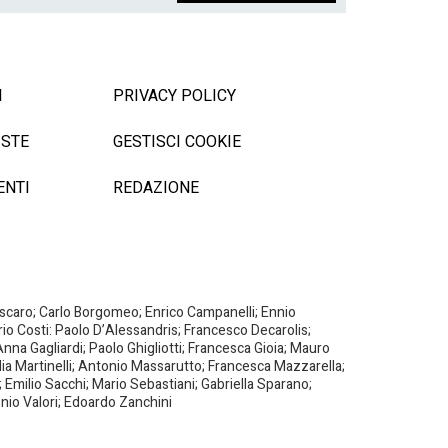
I
PRIVACY POLICY
ISTE
GESTISCI COOKIE
ENTI
REDAZIONE
Biscaro; Carlo Borgomeo; Enrico Campanelli; Ennio
ario Costi: Paolo D’Alessandris; Francesco Decarolis;
nna Gagliardi; Paolo Ghigliotti; Francesca Gioia; Mauro
milia Martinelli; Antonio Massarutto; Francesca Mazzarella;
 Emilio Sacchi; Mario Sebastiani; Gabriella Sparano;
nio Valori; Edoardo Zanchini