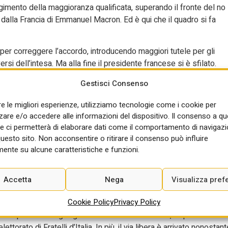
iungimento della maggioranza qualificata, superando il fronte del no
 dalla Francia di Emmanuel Macron. Ed è qui che il quadro si fa
er correggere l’accordo, introducendo maggiori tutele per gli
ersi dell’intesa. Ma alla fine il presidente francese si è sfilato.
per pura necessità politica: evitare la caduta del governo Lecornu
Gestisci Consenso
” già scagliatagli contro dal Rassemblement national di Marine Le
 anno del suo mandato all’Eliseo.
re le migliori esperienze, utilizziamo tecnologie come i cookie per
re e/o accedere alle informazioni del dispositivo. Il consenso a q
di legislatura: si voterà nella primavera del 2027.
e ci permetterà di elaborare dati come il comportamento di navigazi
questo sito. Non acconsentire o ritirare il consenso può influire
on non può ricandidarsi e non può neppure permettersi di uscire d
ente su alcune caratteristiche e funzioni.
ardella e all’estrema destra lepeniana.
aver guidato il governo più longevo dell’intera storia repubblicana, 
Accetta
Nega
Visualizza pref
istema politico. È questo il vero cambio di passo. E il sì al
gio.
Cookie Policy
Privacy Policy
alia le proteste degli agricoltori non sono mancate, e quel mondo
ttorato di Fratelli d’Italia. In più, il via libera è arrivato nonostant