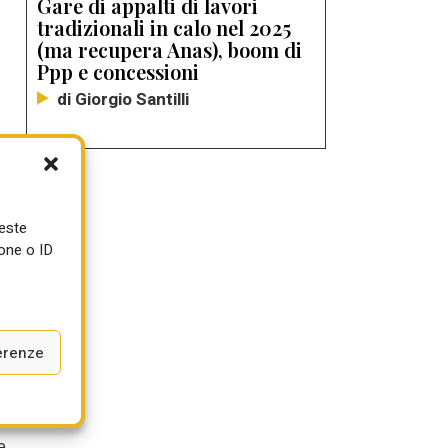
Gare di appalti di lavori
tradizionali in calo nel 2025
(ma recupera Anas), boom di
Ppp e concessioni
di Giorgio Santilli
ueste
one o ID
i
è
erenze
e