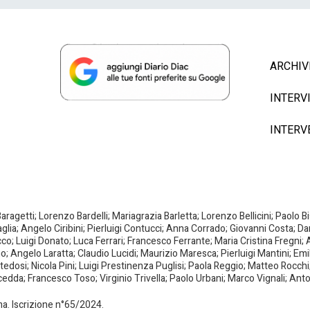
ARCHIV
INTERV
INTERV
agetti; Lorenzo Bardelli; Mariagrazia Barletta; Lorenzo Bellicini; Paolo 
aglia; Angelo Ciribini; Pierluigi Contucci; Anna Corrado; Giovanni Costa; D
; Luigi Donato; Luca Ferrari; Francesco Ferrante; Maria Cristina Fregni; A
ano; Angelo Laratta; Claudio Lucidi; Maurizio Maresca; Pierluigi Mantini; E
dosi; Nicola Pini; Luigi Prestinenza Puglisi; Paola Reggio; Matteo Rocchi;
da; Francesco Toso; Virginio Trivella; Paolo Urbani; Marco Vignali; Anto
oma. Iscrizione n°65/2024.