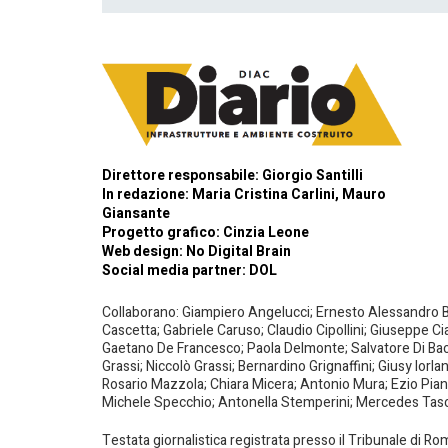
Direttore responsabile: Giorgio Santilli
In redazione: Maria Cristina Carlini, Mauro
Giansante
Progetto grafico: Cinzia Leone
Web design:
No Digital Brain
Social media partner:
DOL
Collaborano: Giampiero Angelucci; Ernesto Alessandro Bar
Cascetta; Gabriele Caruso; Claudio Cipollini; Giuseppe Ci
Gaetano De Francesco; Paola Delmonte; Salvatore Di Bacco
Grassi; Niccolò Grassi; Bernardino Grignaffini; Giusy Iorl
Rosario Mazzola; Chiara Micera; Antonio Mura; Ezio Piante
Michele Specchio; Antonella Stemperini; Mercedes Tasced
Testata giornalistica registrata presso il Tribunale di R