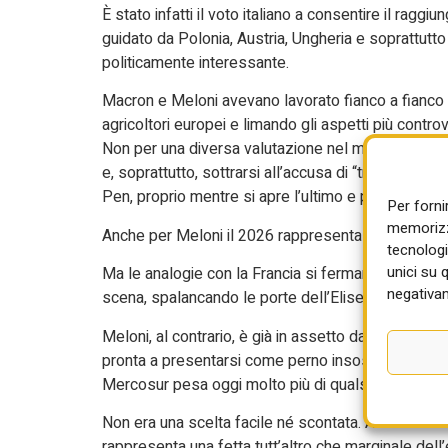
È stato infatti il voto italiano a consentire il ragg
guidato da Polonia, Austria, Ungheria e soprattutto
politicamente interessante.
Macron e Meloni avevano lavorato fianco a fianco p
agricoltori europei e limando gli aspetti più controv
Non per una diversa valutazione nel merito, bensì 
e, soprattutto, sottrarsi all’accusa di “tradimento
Pen, proprio mentre si apre l’ultimo e più delicato
Per forni
memorizza
Anche per Meloni il 2026 rappresenta l’ultimo anno 
tecnologi
unici su 
Ma le analogie con la Francia si fermano qui. Macr
negativam
scena, spalancando le porte dell’Eliseo a Jordan B
Meloni, al contrario, è già in assetto da bis: dopo 
pronta a presentarsi come perno insostituibile del s
Mercosur pesa oggi molto più di qualsiasi sondag
Non era una scelta facile né scontata. Anche in It
rappresenta una fetta tutt’altro che marginale dell’ele