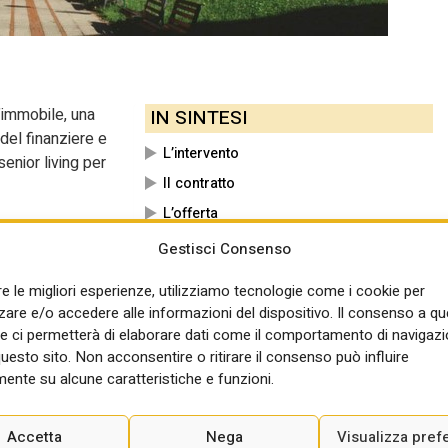
L’immobile, una
IN SINTESI
 del finanziere e
L’intervento
enior living per
Il contratto
L’offerta
teramente
Gestisci Consenso
oprio sito ha
a porzione con destinazione d’uso alberghiera della celebre
re le migliori esperienze, utilizziamo tecnologie come i cookie per
re e/o accedere alle informazioni del dispositivo. Il consenso a q
e ci permetterà di elaborare dati come il comportamento di navigazi
po l’approdo della sede dell’Agenzia dell’Unione Europea Etf e del
questo sito. Non acconsentire o ritirare il consenso può influire
riprenderà vita dopo essere rimasto vuoto per troppi anni.
ente su alcune caratteristiche e funzioni.
Accetta
Nega
Visualizza pref