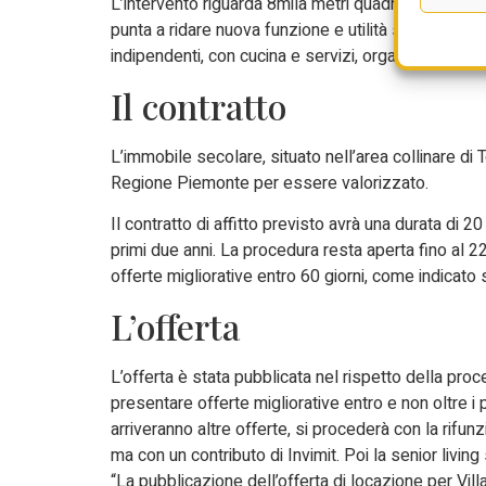
L’intervento riguarda 8mila metri quadrati inutiliz
punta a ridare nuova funzione e utilità sociale alla 
indipendenti, con cucina e servizi, organizzati a lor
Il contratto
L’immobile secolare, situato nell’area collinare di T
Regione Piemonte per essere valorizzato.
Il contratto di affitto previsto avrà una durata di 2
primi due anni. La procedura resta aperta fino al 22
offerte migliorative entro 60 giorni, come indicato 
L’offerta
L’offerta è stata pubblicata nel rispetto della proc
presentare offerte migliorative entro e non oltre i
arriveranno altre offerte, si procederà con la rifun
ma con un contributo di Invimit. Poi la senior living 
“La pubblicazione dell’offerta di locazione per Vil