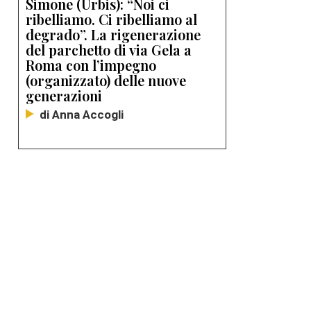
Simone (Urbis): “Noi ci
ribelliamo. Ci ribelliamo al
degrado”. La rigenerazione
del parchetto di via Gela a
Roma con l’impegno
(organizzato) delle nuove
generazioni
di Anna Accogli