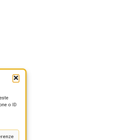
ueste
one o ID
erenze