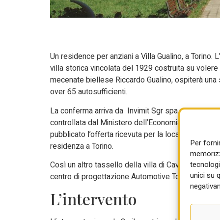
Un residence per anziani a Villa Gualino, a Torino. 
villa storica vincolata del 1929 costruita su volere
mecenate biellese Riccardo Gualino, ospiterà una s
over 65 autosufficienti.
La conferma arriva da Invimit Sgr spa, società in
controllata dal Ministero dell’Economia, che sul pr
pubblicato l’offerta ricevuta per la locazione dell
Per forni
residenza a Torino.
memorizza
tecnologi
Così un altro tassello della villa di Cavoretto, do
unici su 
centro di progettazione Automotive Torino Design 
negativam
L’intervento