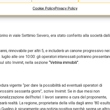
zati del complesso (un tempo destinate alle camere dell’hotel) e
storica villa. Nasceranno, infatti, una serie di appartamenti
Cookie Policy
Privacy Policy
o volta attorno a servizi comuni destinati agli over 65.
orino in viale Settimio Severo, era stato conferito alla società dall
0 anni, rinnovabile per altri 5, e includerà un canone progressivo nei
 luglio alle ore 10:00: gli operatori interessati potranno presentar
sul sito Invimit, nella sezione
“Vetrina immobili”.
edura vigente “per dare la possibilità ad eventuali operatori di
 prossimi sessanta giorni”, scrive Invimit. Se in due mesi non
zionalizzazione dell’hotel. I lavori saranno a cura del proponente,
sarà realtà. La regione, proprietaria della villa dagli anno ’80 esulta
la Gualino è sicuramente una notizia positiva perchè segna un altro