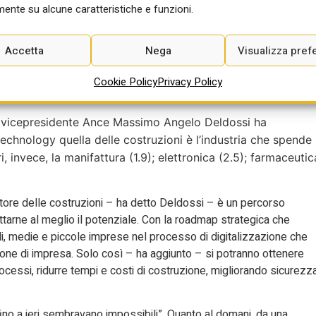
ce, attraverso il monitoraggio in tempo reale delle condizioni di
ente su alcune caratteristiche e funzioni.
ni di pericolo, segnalando accessi non autorizzati, prevedendo
di sicurezza. L’adozione di queste tecnologie permetterebbe di
Accetta
Nega
Visualizza pref
ando il benessere dei lavoratori e la gestione del rischio.
ilizia spende meno di tutte in It
Cookie Policy
Privacy Policy
l vicepresidente Ance Massimo Angelo Deldossi ha
echnology quella delle costruzioni è l’industria che spende
i, invece, la manifattura (1.9); elettronica (2.5); farmaceutic
 settore delle costruzioni – ha detto Deldossi – è un percorso
ttarne al meglio il potenziale. Con la roadmap strategica che
 medie e piccole imprese nel processo di digitalizzazione che
ione di impresa. Solo così – ha aggiunto – si potranno ottenere
rocessi, ridurre tempi e costi di costruzione, migliorando sicurezz
fino a ieri sembravano impossibili”. Quanto al domani, da una