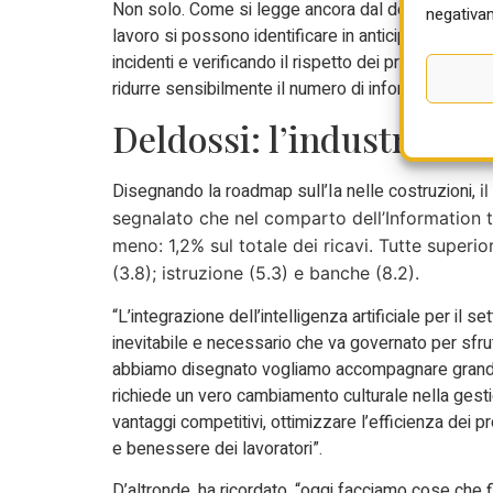
Non solo. Come si legge ancora dal dossier dell’An
negativam
lavoro si possono identificare in anticipo situazio
incidenti e verificando il rispetto dei protocolli 
ridurre sensibilmente il numero di infortuni, miglior
Deldossi: l’industria ed
Disegnando la roadmap sull’Ia nelle costruzioni,
i
segnalato che nel comparto dell’Information t
meno: 1,2% sul totale dei ricavi. Tutte superior
(3.8); istruzione (5.3) e banche (8.2).
“L’integrazione dell’intelligenza artificiale per il
inevitabile e necessario che va governato per sfru
abbiamo disegnato vogliamo accompagnare grandi,
richiede un vero cambiamento culturale nella gest
vantaggi competitivi, ottimizzare l’efficienza dei p
e benessere dei lavoratori”.
D’altronde, ha ricordato, “oggi facciamo cose che 