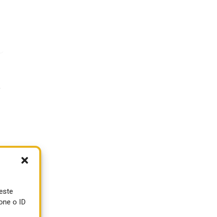
e
i
ueste
one o ID