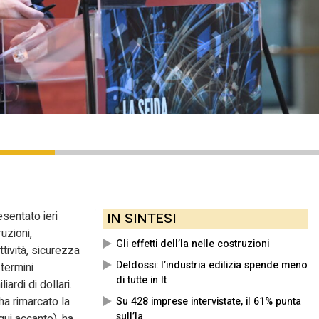
esentato ieri
IN SINTESI
uzioni,
Gli effetti dell’Ia nelle costruzioni
ttività, sicurezza
Deldossi: l’industria edilizia spende meno
 termini
di tutte in It
iardi di dollari.
a rimarcato la
Su 428 imprese intervistate, il 61% punta
sull’Ia
qui accanto), ha