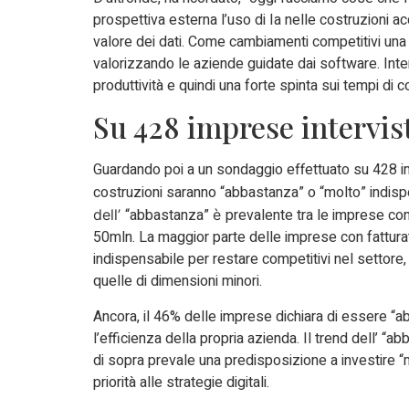
prospettiva esterna l’uso di Ia nelle costruzioni a
valore dei dati. Come cambiamenti competitivi una 
valorizzando le aziende guidate dai software. Inte
produttività e quindi una forte spinta sui tempi di 
Su 428 imprese intervist
Guardando poi a un sondaggio effettuato su 428 impre
costruzioni saranno “abbastanza” o “molto” indispen
“abbastanza”
prevalente tra le imprese con 
dell’
è
50mln. La maggior parte delle imprese con fatturat
indispensabile per restare competitivi nel settore
quelle di dimensioni minori.
Ancora, il 46% delle imprese dichiara di essere “ab
l’efficienza della propria azienda. Il trend dell’ “a
di sopra prevale una predisposizione a investire “m
priorità alle strategie digitali.