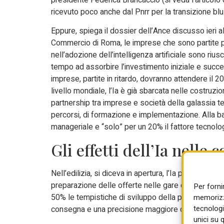
ricevuto poco anche dal Pnrr per la transizione blu
Eppure, spiega il dossier dell’Ance discusso ieri a
Commercio di Roma, le imprese che sono partite 
nell’adozione dell’intelligenza artificiale sono riusc
tempo ad assorbire l’investimento iniziale e succes
imprese, partite in ritardo, dovranno attendere il 
livello mondiale, l’Ia è già sbarcata nelle costruz
partnership tra imprese e società della galassia 
percorsi, di formazione e implementazione. Alla bas
manageriale e “solo” per un 20% il fattore tecnolo
Gli effetti dell’Ia nelle 
Nell’edilizia, si diceva in apertura, l’Ia potrà garan
preparazione delle offerte nelle gare d’appalto. M
Per forni
50% le tempistiche di sviluppo della progettazione.
memorizza
tecnologi
consegna e una precisione maggiore dell’80% nel c
unici su 