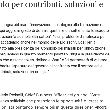
olo per contributi, soluzioni e
 “bisogna abbinare l’innovazione tecnologica alla formazione dei
ui oggi è in grado di definire quali siano esattamente le ricadute
uzioni “e su molti altri settori”: “è un problema di metrica e per
 accadendo anche nel mondo delle Big Tech”. Così, ieri al
ato alla presidenza del Consiglio dei ministri per l’innovazione
 frequentano in questo momento palazzo Chigi e la presidenza de
che associa token, dollaro e Watt” e “ci permetterà di valutare
ibadire l’apertura del governo al confronto con il settore edile:
ributi, soluzioni, tecnologia”.
lerio Perinelli
Sace
, Chief Business Officer del gruppo.
“
enza artificiale
che potenziano le opportunità di crescita
Ancora
uzioni sta puntando sempre più in questa direzione”.