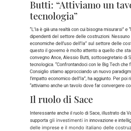
Butti: “Attiviamo un tav
tecnologia”
“L’Ia è già una realtà con cui bisogna misurarsi” e
dipendenti del settore delle costruzioni. Nessuno q
economiche dell’uso dell’Ia” sul settore delle costr
questo il governo è molto attento a quello che sta
convegno Ance, Alessio Butti, sottosegretario di St
tecnologica. “Confrontandoci con le Big Tech che
Consiglio stiamo approcciando un nuovo paradigma 
l’impatto economico dell’Ia”, ha aggiunto. Per poi r
“attiviamo anche un tavolo dove far convergere cont
Il ruolo di Sace
Interessante anche il ruolo di Sace, illustrato da Va
supporta
innovazione e intellig
gli investimenti in
delle imprese e il mondo italiano delle costr