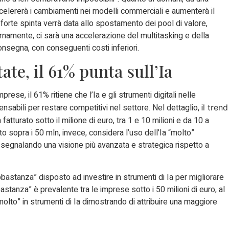
ccelererà i cambiamenti nei modelli commerciali e aumenterà il
forte spinta verrà data allo spostamento dei pool di valore,
rnamente, ci sarà una accelerazione del multitasking e della
consegna, con conseguenti costi inferiori.
ate, il 61% punta sull’Ia
se, il 61% ritiene che l’Ia e gli strumenti digitali nelle
sabili per restare competitivi nel settore. Nel dettaglio, i
l trend
fatturato sotto il milione di euro, tra 1 e 10 milioni e da 10 a
o sopra i 50 mln, invece, considera l’uso dell’Ia “molto”
, segnalando una visione più avanzata e strategica rispetto a
bastanza” disposto ad investire in strumenti di Ia per migliorare
bbastanza” è prevalente tra le imprese sotto i 50 milioni di euro, al
olto” in strumenti di Ia dimostrando di attribuire una maggiore