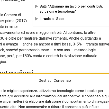
.
Butti: “Attiviamo un tavolo per contributi,
soluzioni e tecnologia”
lla Camera di
Il ruolo di Sace
per prime (2017)
ite in minor
sivamente ad avere maggiori introiti. Al contrario, le altre
2030 e oltre per rientrare dall’investimento. Anche guardando a
ioni e avanza – anche se ancora a ritmi bassi, 3-5% – tramite nuov
tech, nonché percorrendo tante – e non una – metodologie,
e, però, per l’80% conta e conterà la rivoluzione culturale
gico.
costruzioni
Gestisci Consenso
tire sicurezza ed efficienza. Riducendo, anzitutto, dell’80% i tempi d
a anche del 20-30% i costi di manutenzione e, si stima, dal 30 al
re le migliori esperienze, utilizziamo tecnologie come i cookie per
 E ancora, l’Ia porterebbe tagli dal 50 al 70% nei tempi di
re e/o accedere alle informazioni del dispositivo. Il consenso a q
e ci permetterà di elaborare dati come il comportamento di navigazi
ontrollo qualità e design.
questo sito. Non acconsentire o ritirare il consenso può influire