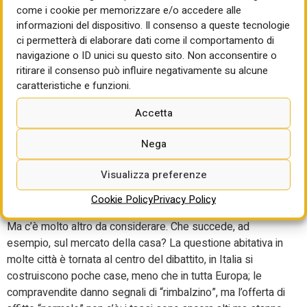
nella fase della contrazione del mercato, mentre le opere
come i cookie per memorizzare e/o accedere alle
pubbliche sono entrate nel vivo dell’attività. Anzi sono
informazioni del dispositivo. Il consenso a queste tecnologie
entrate nella sfida stretta dei tempi realizzativi del PNRR,
ci permetterà di elaborare dati come il comportamento di
sperando che fili tutto liscio. 2026, 2027 e poi? Molto
navigazione o ID unici su questo sito. Non acconsentire o
dipenderà da quello che siamo riusciti a fare: la
ritirare il consenso può influire negativamente su alcune
modernizzazione del Paese ci sarà? Il salto economico
caratteristiche e funzioni.
atteso con il PNRR ci sarà? Anche questi sono temi su cui
Accetta
riflettere con numeri alla mano. Il primo fattore di
cambiamento dal quale partire è che le imprese, grazie alle
Nega
bolle espansive, hanno in gran parte risanato i bilanci. Un
secondo è che la politica economica europea è tornata ad
Visualizza preferenze
essere restrittiva e con il nostro debito non è una bella
Cookie Policy
Privacy Policy
cosa.
Ma c’è molto altro da considerare. Che succede, ad
esempio, sul mercato della casa? La questione abitativa in
molte città è tornata al centro del dibattito, in Italia si
costruiscono poche case, meno che in tutta Europa; le
compravendite danno segnali di “rimbalzino”, ma l’offerta di