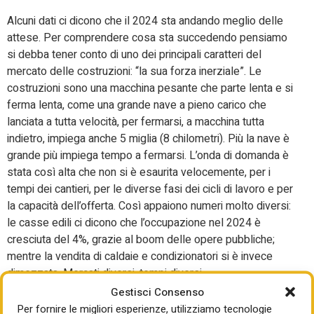
Alcuni dati ci dicono che il 2024 sta andando meglio delle
attese. Per comprendere cosa sta succedendo pensiamo
si debba tener conto di uno dei principali caratteri del
mercato delle costruzioni: “la sua forza inerziale”. Le
costruzioni sono una macchina pesante che parte lenta e si
ferma lenta, come una grande nave a pieno carico che
lanciata a tutta velocità, per fermarsi, a macchina tutta
indietro, impiega anche 5 miglia (8 chilometri). Più la nave è
grande più impiega tempo a fermarsi. L’onda di domanda è
stata così alta che non si è esaurita velocemente, per i
tempi dei cantieri, per le diverse fasi dei cicli di lavoro e per
la capacità dell’offerta. Così appaiono numeri molto diversi:
le casse edili ci dicono che l’occupazione nel 2024 è
cresciuta del 4%, grazie al boom delle opere pubbliche;
mentre la vendita di caldaie e condizionatori si è invece
dimezzata. Mercati diversi, tempi diversi.
Gestisci Consenso
Possiamo dire che l’attività di riqualificazione è già entrata
Per fornire le migliori esperienze, utilizziamo tecnologie