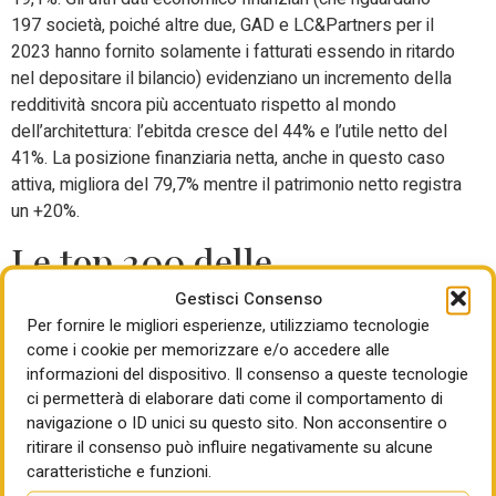
197 società, poiché altre due, GAD e LC&Partners per il
2023 hanno fornito solamente i fatturati essendo in ritardo
nel depositare il bilancio) evidenziano un incremento della
redditività sncora più accentuato rispetto al mondo
dell’architettura: l’ebitda cresce del 44% e l’utile netto del
41%. La posizione finanziaria netta, anche in questo caso
attiva, migliora del 79,7% mentre il patrimonio netto registra
un +20%.
Le top 200 delle
costruzioni: balzo del
Gestisci Consenso
Per fornire le migliori esperienze, utilizziamo tecnologie
fatturato a 40,2 miliardi,
come i cookie per memorizzare e/o accedere alle
informazioni del dispositivo. Il consenso a queste tecnologie
ebitda +61,5% ed ebit +93,9%
ci permetterà di elaborare dati come il comportamento di
navigazione o ID unici su questo sito. Non acconsentire o
Le big delle costruzioni, sul cui podio svetta la sola
ritirare il consenso può influire negativamente su alcune
Webuild, seguita a distanza da Itinera e Pizzarotti tra le
caratteristiche e funzioni.
generali e da Sicim e Bonatti (entrambe attive in pipeline) e