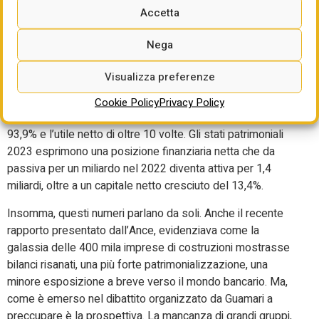
Accetta
Salcef (lavori ferroviari) tra le specialistiche, aggregano
nell’esercizio 2023 40,2 miliardi di giro d’affari, +21,3%, con
Nega
una quota internazionale del 34,8%. I conti economici (di
198 imprese poiché Pizzarotti e Rizzani de Eccher hanno
Visualizza preferenze
fornito solamente i dati di fatturato essendo forzatamente
in ritardo nel depositare i bilanci) esprimono dati reddituali
Cookie Policy
Privacy Policy
estremamente positivi: l’ebitda cresce del 61,5%, l’ebit del
93,9% e l’utile netto di oltre 10 volte. Gli stati patrimoniali
2023 esprimono una posizione finanziaria netta che da
passiva per un miliardo nel 2022 diventa attiva per 1,4
miliardi, oltre a un capitale netto cresciuto del 13,4%.
Insomma, questi numeri parlano da soli. Anche il recente
rapporto presentato dall’Ance, evidenziava come la
galassia delle 400 mila imprese di costruzioni mostrasse
bilanci risanati, una più forte patrimonializzazione, una
minore esposizione a breve verso il mondo bancario. Ma,
come è emerso nel dibattito organizzato da Guamari a
preccupare è la prospettiva. La mancanza di grandi gruppi,