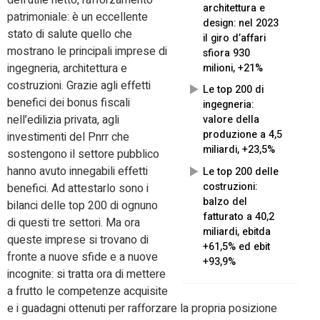
dell’utile netto, rafforzamento
architettura e
patrimoniale: è un eccellente
design: nel 2023
stato di salute quello che
il giro d’affari
mostrano le principali imprese di
sfiora 930
ingegneria, architettura e
milioni, +21%
costruzioni. Grazie agli effetti
Le top 200 di
benefici dei bonus fiscali
ingegneria:
nell’edilizia privata, agli
valore della
produzione a 4,5
investimenti del Pnrr che
miliardi, +23,5%
sostengono il settore pubblico
hanno avuto innegabili effetti
Le top 200 delle
costruzioni:
benefici. Ad attestarlo sono i
balzo del
bilanci delle top 200 di ognuno
fatturato a 40,2
di questi tre settori. Ma ora
miliardi, ebitda
queste imprese si trovano di
+61,5% ed ebit
fronte a nuove sfide e a nuove
+93,9%
incognite: si tratta ora di mettere
a frutto le competenze acquisite
e i guadagni ottenuti per rafforzare la propria posizione