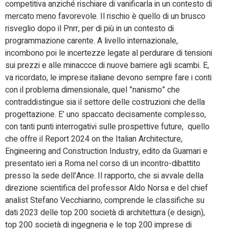
competitiva anziché rischiare di vanificarla in un contesto di
mercato meno favorevole. Il rischio è quello di un brusco
risveglio dopo il Pnrr, per di più in un contesto di
programmazione carente. A livello internazionale,
incombono poi le incertezze legate al perdurare di tensioni
sui prezzi e alle minaccce di nuove barriere agli scambi. E,
va ricordato, le imprese italiane devono sempre fare i conti
con il problema dimensionale, quel ”nanismo” che
contraddistingue sia il settore delle costruzioni che della
progettazione. E’ uno spaccato decisamente complesso,
con tanti punti interrogativi sulle prospettive future, quello
che offre il Report 2024 on the Italian Architecture,
Engineering and Construction Industry, edito da Guamari e
presentato ieri a Roma nel corso di un incontro-dibattito
presso la sede dell’Ance. Il rapporto, che si avvale della
direzione scientifica del professor Aldo Norsa e del chief
analist Stefano Vecchiarino, comprende le classifiche su
dati 2023 delle top 200 società di architettura (e design),
top 200 società di ingegneria e le top 200 imprese di