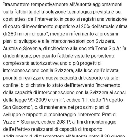
“trasmettere tempestivamente all’Autorità aggiornamenti
sulla fattibilità della soluzione tecnologica prevista e sui
costi attesi dell’intervento, in caso si registri una variazione
di costo di investimento superiore al 20% dell’attuale stima
di 280 milioni di euro”, mentre in riferimento ai prossimi
piani di sviluppo e alle interconnessioni con Svizzera,
Austria e Slovenia, di richiedere alla società Terna S.p.A.: “a.
di identificare, per quanto fattibile viste le persistenti
complessità autorizzative, uno o più progetti di
interconnessione con la Svizzera, alla luce dell’elevata
priorità di realizzare nuova capacità di trasporto su tale
confine; b. di chiarire lo stato dell’intervento “incremento
della capacità di interconnessione con la Svizzera ai sensi
della legge 99/2009 e s.m.i.”, codice 1-I, detto “Progetto
San Giacomo”; c. di mantenere nei prossimi piani di
sviluppo e rapporti di monitoraggio l’intervento Prati di
Vizze – Steinach, codice 208-P, ai fini di monitoraggio
dell’effettivo realizzarsi di capacità di trasporto
addizionale; d. di trasmettere all’Autorità entro il 30 giugno