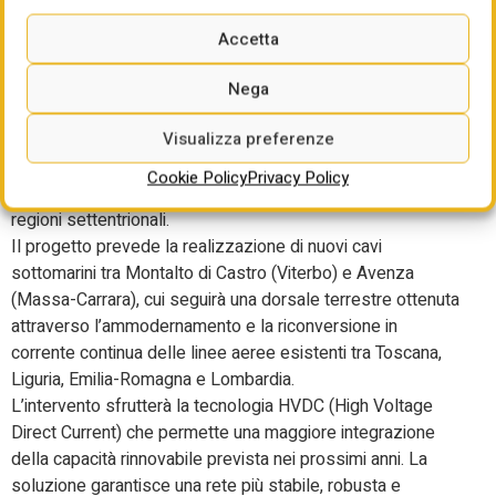
fase di consultazione pubblica per il nuovo collegamento
in corrente continua tra Milano e Montalto di Castro.
Accetta
L’iniziativa prevede una serie di incontri informativi rivolti
alle comunità locali e alle istituzioni coinvolte.
Nega
Il nuovo elettrodotto “Milano – Montalto”, lungo circa 500
Visualizza preferenze
km, consentirà di ottimizzare i transiti di energia tra il
Centro e il Nord Italia, garantendo un trasporto più efficace
Cookie Policy
Privacy Policy
per rispondere alla crescente domanda energetica delle
regioni settentrionali.
Il progetto prevede la realizzazione di nuovi cavi
sottomarini tra Montalto di Castro (Viterbo) e Avenza
(Massa-Carrara), cui seguirà una dorsale terrestre ottenuta
attraverso l’ammodernamento e la riconversione in
corrente continua delle linee aeree esistenti tra Toscana,
Liguria, Emilia-Romagna e Lombardia.
L’intervento sfrutterà la tecnologia HVDC (High Voltage
Direct Current) che permette una maggiore integrazione
della capacità rinnovabile prevista nei prossimi anni. La
soluzione garantisce una rete più stabile, robusta e