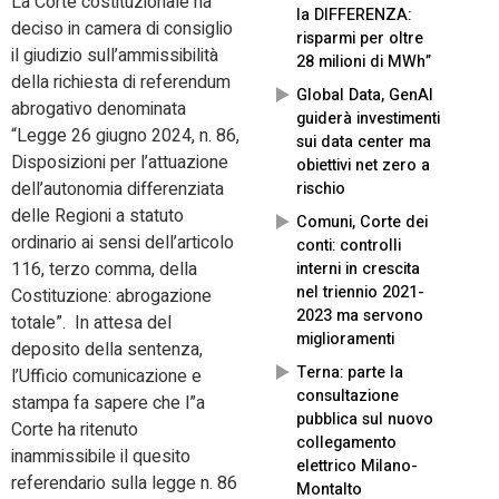
La Corte costituzionale ha
la DIFFERENZA:
deciso in camera di consiglio
risparmi per oltre
il giudizio sull’ammissibilità
28 milioni di MWh”
della richiesta di referendum
Global Data, GenAI
abrogativo denominata
guiderà investimenti
“Legge 26 giugno 2024, n. 86,
sui data center ma
Disposizioni per l’attuazione
obiettivi net zero a
dell’autonomia differenziata
rischio
delle Regioni a statuto
Comuni, Corte dei
ordinario ai sensi dell’articolo
conti: controlli
116, terzo comma, della
interni in crescita
nel triennio 2021-
Costituzione: abrogazione
2023 ma servono
totale”. In attesa del
miglioramenti
deposito della sentenza,
Terna: parte la
l’Ufficio comunicazione e
consultazione
stampa fa sapere che l”a
pubblica sul nuovo
Corte ha ritenuto
collegamento
inammissibile il quesito
elettrico Milano-
referendario sulla legge n. 86
Montalto