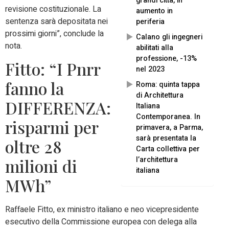
grandi città, in
revisione costituzionale. La
aumento in
sentenza sarà depositata nei
periferia
prossimi giorni”, conclude la
Calano gli ingegneri
nota.
abilitati alla
professione, -13%
Fitto: “I Pnrr
nel 2023
fanno la
Roma: quinta tappa
di Architettura
DIFFERENZA:
Italiana
Contemporanea. In
risparmi per
primavera, a Parma,
sarà presentata la
oltre 28
Carta collettiva per
l’architettura
milioni di
italiana
MWh”
Raffaele Fitto, ex ministro italiano e neo vicepresidente
esecutivo della Commissione europea con delega alla