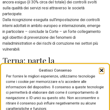
ancora esiguo (il 30% circa del totale) dei controlli svolti
sulla qualità dei servizi resi attraverso le società
partecipate.
Dalla ricognizione eseguita sull’impostazione dei controlli
interni adottati in ambito europeo e internazionale, emerge
in particolare – conclude la Corte – un forte collegamento
agli obiettivi di prevenzione dei fenomeni di
maladministration e dei rischi di corruzione nei settori più
vulnerabili.
Terna: parte la
consultazione pubblica sul
Gestisci Consenso
Per fornire le migliori esperienze, utilizziamo tecnologie
nuovo collegamento
come i cookie per memorizzare e/o accedere alle
elettrico Milano-Montalto
informazioni del dispositivo. Il consenso a queste tecnologie
ci permetterà di elaborare dati come il comportamento di
navigazione o ID unici su questo sito. Non acconsentire o
Terna, la società guidata da Giuseppina Di Foggia che
ritirare il consenso può influire negativamente su alcune
gestisce la rete elettrica di trasmissione nazionale, avvia la
caratteristiche e funzioni.