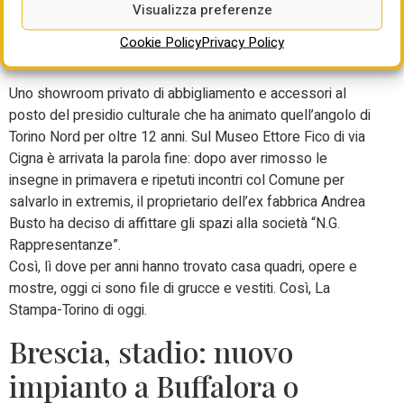
Torino, chiude il Museo
Visualizza preferenze
Cookie Policy
Privacy Policy
Fico
Uno showroom privato di abbigliamento e accessori al
posto del presidio culturale che ha animato quell’angolo di
Torino Nord per oltre 12 anni. Sul Museo Ettore Fico di via
Cigna è arrivata la parola fine: dopo aver rimosso le
insegne in primavera e ripetuti incontri col Comune per
salvarlo in extremis, il proprietario dell’ex fabbrica Andrea
Busto ha deciso di affittare gli spazi alla società “N.G.
Rappresentanze”.
Così, lì dove per anni hanno trovato casa quadri, opere e
mostre, oggi ci sono file di grucce e vestiti. Così, La
Stampa-Torino di oggi.
Brescia, stadio: nuovo
impianto a Buffalora o