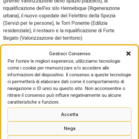
(premio Valorizzazione dello spazio pubblico); la
riqualificazione dell’ex silo Hennebique (Rigenerazione
urbana); il nuovo ospedale del Felettino della Spezia
(Servizi per le persone), le Torri Ponente (Edilizia
residenziale), il restauro e la riqualificazione di Forte
Begato (Valorizzazione del territorio).
Pescara, 28 offerte per il
Gestisci Consenso
conservatorio
Per fornire le migliori esperienze, utilizziamo tecnologie
come i cookie per memorizzare e/o accedere alle
informazioni del dispositivo. Il consenso a queste tecnologie
Sono 28 le offerte presentate per il restyling del
ci permetterà di elaborare dati come il comportamento di
conservatorio di Pescara. Un’opera da 15 milioni di euro
navigazione o ID unici su questo sito. Non acconsentire o
che, scrive il Messaggero-Abruzzo, punta a ridisegnare
ritirare il consenso può influire negativamente su alcune
una porzione strategica della città, rafforzando il ruolo
caratteristiche e funzioni.
della città adriatica come polo culturale e formativo. Il
Accetta
sindaco Carlo Masci: hanno partecipato anche società
nazionali e internazionali. In estate sarà individuata
Nega
l’impresa poi potrà partire l’ampliamento.