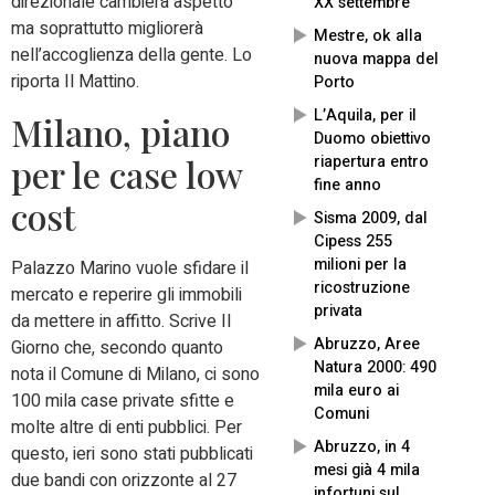
direzionale cambierà aspetto
XX settembre
ma soprattutto migliorerà
Mestre, ok alla
nell’accoglienza della gente. Lo
nuova mappa del
riporta Il Mattino.
Porto
L’Aquila, per il
Milano, piano
Duomo obiettivo
per le case low
riapertura entro
fine anno
cost
Sisma 2009, dal
Cipess 255
milioni per la
Palazzo Marino vuole sfidare il
ricostruzione
mercato e reperire gli immobili
privata
da mettere in affitto. Scrive Il
Abruzzo, Aree
Giorno che, secondo quanto
Natura 2000: 490
nota il Comune di Milano, ci sono
mila euro ai
100 mila case private sfitte e
Comuni
molte altre di enti pubblici. Per
Abruzzo, in 4
questo, ieri sono stati pubblicati
mesi già 4 mila
due bandi con orizzonte al 27
infortuni sul