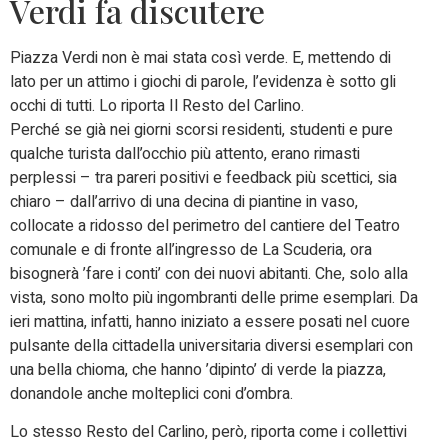
Verdi fa discutere
Piazza Verdi non è mai stata così verde. E, mettendo di
lato per un attimo i giochi di parole, l’evidenza è sotto gli
occhi di tutti. Lo riporta Il Resto del Carlino.
Perché se già nei giorni scorsi residenti, studenti e pure
qualche turista dall’occhio più attento, erano rimasti
perplessi – tra pareri positivi e feedback più scettici, sia
chiaro – dall’arrivo di una decina di piantine in vaso,
collocate a ridosso del perimetro del cantiere del Teatro
comunale e di fronte all’ingresso de La Scuderia, ora
bisognerà ’fare i conti’ con dei nuovi abitanti. Che, solo alla
vista, sono molto più ingombranti delle prime esemplari. Da
ieri mattina, infatti, hanno iniziato a essere posati nel cuore
pulsante della cittadella universitaria diversi esemplari con
una bella chioma, che hanno ’dipinto’ di verde la piazza,
donandole anche molteplici coni d’ombra.
Lo stesso Resto del Carlino, però, riporta come i collettivi