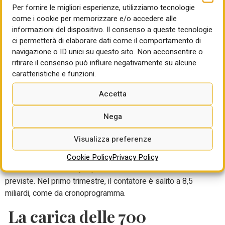
consiglieri di amministrazione Fs Tommaso Tanzilli, e
Per fornire le migliori esperienze, utilizziamo tecnologie
Paolo Bracco. Ma spunta anche il nome di Teo Luzi, attuale
come i cookie per memorizzare e/o accedere alle
comandante generale dell’Arma dei Carabinieri. Nei mesi
informazioni del dispositivo. Il consenso a queste tecnologie
scorsi era circolato anche il nome del Ragioniere generale
ci permetterà di elaborare dati come il comportamento di
dello Stato, Biagio Mazzotta, allora coinvolto nelle recenti
navigazione o ID unici su questo sito. Non acconsentire o
polemiche per la presunta mancata previsione del ‘buco’
ritirare il consenso può influire negativamente su alcune
provocato dal Superbonus nei conti pubblici. Ma ora non
caratteristiche e funzioni.
sembra più menzionato nel ‘toto nomine’. Come per Cdp, il
Accetta
nuovo vertice è chiamato, tra le altre, alla grande sfida
dell’attuazione del Pnrr. Nel 2023, gli investimenti hanno
Nega
raggiunto il picco storico di 16 miliardi. Un imponente flusso
di cassa alimentato dai fondi del Piano, che vede il il
Visualizza preferenze
gruppo come principale beneficiario di oltre 26 miliardi
Cookie Policy
Privacy Policy
assegnati. Circa 8 miliardi sono stati effettivamente spesi
entro la fine dell’anno, coprendo il 30% delle risorse
previste. Nel primo trimestre, il contatore è salito a 8,5
miliardi, come da cronoprogramma.
La carica delle 700