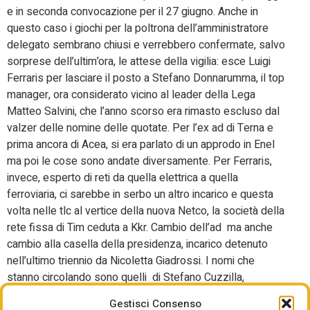
e in seconda convocazione per il 27 giugno. Anche in
questo caso i giochi per la poltrona dell’amministratore
delegato sembrano chiusi e verrebbero confermate, salvo
sorprese dell’ultim’ora, le attese della vigilia: esce Luigi
Ferraris per lasciare il posto a Stefano Donnarumma, il top
manager, ora considerato vicino al leader della Lega
Matteo Salvini, che l’anno scorso era rimasto escluso dal
valzer delle nomine delle quotate. Per l’ex ad di Terna e
prima ancora di Acea, si era parlato di un approdo in Enel
ma poi le cose sono andate diversamente. Per Ferraris,
invece, esperto di reti da quella elettrica a quella
ferroviaria, ci sarebbe in serbo un altro incarico e questa
volta nelle tlc al vertice della nuova Netco, la società della
rete fissa di Tim ceduta a Kkr. Cambio dell’ad ma anche
cambio alla casella della presidenza, incarico detenuto
nell’ultimo triennio da Nicoletta Giadrossi. I nomi che
stanno circolando sono quelli di Stefano Cuzzilla,
presidente di Trenitalia e di Federmanager, e di due
Gestisci Consenso