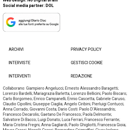
Web design:
No Digital Brain
Social media partner:
DOL
ARCHIVI
PRIVACY POLICY
INTERVISTE
GESTISCI COOKIE
INTERVENTI
REDAZIONE
Collaborano: Giampiero Angelucci; Ernesto Alessandro Baragetti;
Lorenzo Bardelli; Mariagrazia Barletta; Lorenzo Bellicini; Paolo Biscaro;
Carlo Borgomeo; Enrico Campanelli; Ennio Cascetta; Gabriele Caruso;
Claudio Cipollini; Giuseppe Ciaglia; Angelo Ciribini; Pierluigi Contucci;
Anna Corrado; Giovanni Costa; Dario Costi: Paolo D’Alessandris;
Francesco Decarolis; Gaetano De Francesco; Paola Delmonte;
Salvatore Di Bacco; Luigi Donato; Luca Ferrari; Francesco Ferrante;
Maria Cristina Fregni; Anna Gagliardi; Paolo Ghigliotti; Francesca Gioia;