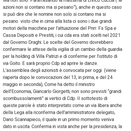
Ma non solo. Parafrasando la massima di Enrico Cuccia (“le
azioni non si contano ma si pesano”), anche in questo caso
si può dire che le nomine non solo si contano ma si
pesano visto che in cima alla lista ci sono i due grandi
motori della macchina per l’attuazione del Pnrr: Fs Spa e
Cassa Depositi e Prestiti, i cui cda era stati scelti nel 2021
dal Governo Draghi. Le scelte del Governo dovrebbero
confermare le attese della vigilia di un cambio della guardia
per la holding di Villa Patrizi e di conferme per l’istituto di
via Goito. E sarà proprio Cdp ad aprire le danze.
L’assemblea degli azionisti è convocata per oggi (viene
riaperta dopo le convocazioni del 13, in prima, e del 24
maggio in seconda), Come ha detto il ministro
dell’Economia, Giancarlo Giorgetti, non sono previsti “grandi
scombussolamenti” ai vertici di Cdp. Il sottotesto di
queste parole è stato interpretato come un via libera anche
della Lega alla riconferma dell’amministratore delegato,
Dario Scannapieco, il quale in un primo momento veniva
dato in uscita. Conferma in vista anche per la presidenza, la