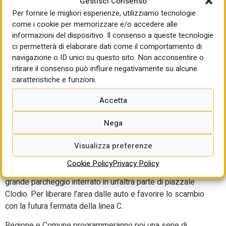
Gestisci Consenso
verde. “C’era un patto assunto con i nostri cittadini di Roma
Per fornire le migliori esperienze, utilizziamo tecnologie
perché vi fosse l’attenzione dovuta all’esigenza prioritaria
come i cookie per memorizzare e/o accedere alle
dell’amministrazione della giustizia ma anche a quella della
informazioni del dispositivo. Il consenso a queste tecnologie
sostenibilità ambientale” ha sottolineato Rocca. “Non solo
ci permetterà di elaborare dati come il comportamento di
non si consumerà suolo – ha assicurato quindi il sindaco
navigazione o ID unici su questo sito. Non acconsentire o
Gualtieri – ma la superficie aumenterà riqualificando il
ritirare il consenso può influire negativamente su alcune
pratone e tutta la zona di piazzale Clodio può essere
caratteristiche e funzioni.
riqualificata e diventare un fiore all’occhiello dell’urbanistica
Accetta
di Roma”.
Altro intervento “strategico e decisivo” sarà poi il
Nega
parcheggio sotterraneo che verrà realizzato sotto piazzale
Clodio, utilizzabile esclusivamente dal personale del
Visualizza preferenze
ministero della Giustizia e del tribunale. Ma Gualtieri ha
Cookie Policy
Privacy Policy
annunciato, anche, l’intenzione di costruire un secondo
grande parcheggio interrato in un’altra parte di piazzale
Clodio. Per liberare l’area dalle auto e favorire lo scambio
con la futura fermata della linea C.
Regione e Comune programmeranno poi una serie di