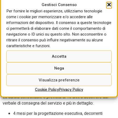
lavori di manutenzione straordinaria extra-canone e
Gestisci Consenso
dei servizi e lavori complementari; percentuale di
Per fornire le migliori esperienze, utilizziamo tecnologie
proventi a favore del Comune derivanti
come i cookie per memorizzare e/o accedere alle
dall’ottenimento degli incentivi statali ottenibili dagli
informazioni del dispositivo. Il consenso a queste tecnologie
interventi di efficientamento (Conto Termico e TEE);
ci permetterà di elaborare dati come il comportamento di
85 punti per la componente tecnica
in relazione ai
navigazione o ID unici su questo sito. Non acconsentire o
ritirare il consenso può influire negativamente su alcune
seguenti elementi: 50 punti per interventi migliorativi
caratteristiche e funzioni.
per la riqualificazione impiantistica e ristrutturazione
edile degli edifici/strutture oggetto di
Accetta
efficientamento; 16 punti per la proposta gestionale
e organizzativa degli interventi programmati di
Nega
reperibilità e pronto intervento; 15 punti per la
proposta manutentiva; 4 punti per certificazioni
Visualizza preferenze
aziendali (sistemi di gestione ambientale,
Cookie Policy
Privacy Policy
dell’energia e parità di genere).
La durata contrattuale è prevista di 15 anni a decorrere dal
verbale di consegna del servizio e più in dettaglio:
4 mesi per la progettazione esecutiva, decorrenti