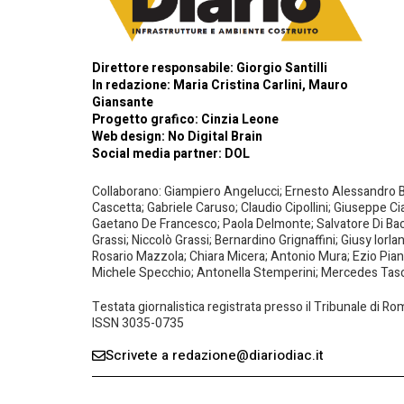
Direttore responsabile: Giorgio Santilli
In redazione: Maria Cristina Carlini, Mauro
Giansante
Progetto grafico: Cinzia Leone
Web design:
No Digital Brain
Social media partner:
DOL
Collaborano: Giampiero Angelucci; Ernesto Alessandro Bar
Cascetta; Gabriele Caruso; Claudio Cipollini; Giuseppe Ci
Gaetano De Francesco; Paola Delmonte; Salvatore Di Bacco
Grassi; Niccolò Grassi; Bernardino Grignaffini; Giusy Iorl
Rosario Mazzola; Chiara Micera; Antonio Mura; Ezio Piante
Michele Specchio; Antonella Stemperini; Mercedes Tasced
Testata giornalistica registrata presso il Tribunale di R
ISSN 3035-0735
Scrivete a redazione@diariodiac.it