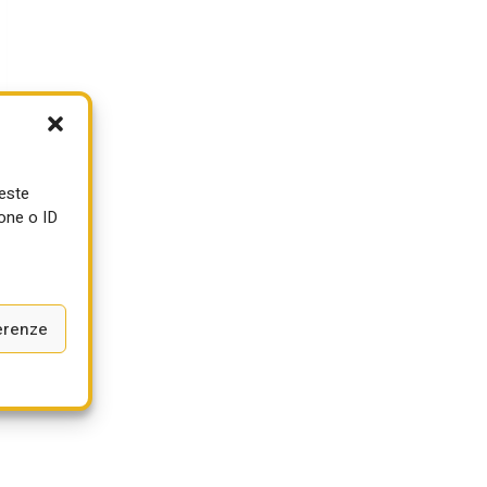
h
ueste
one o ID
0
7
erenze