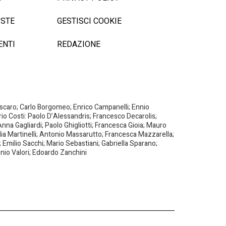
ISTE
GESTISCI COOKIE
ENTI
REDAZIONE
Biscaro; Carlo Borgomeo; Enrico Campanelli; Ennio
ario Costi: Paolo D’Alessandris; Francesco Decarolis;
nna Gagliardi; Paolo Ghigliotti; Francesca Gioia; Mauro
milia Martinelli; Antonio Massarutto; Francesca Mazzarella;
 Emilio Sacchi; Mario Sebastiani; Gabriella Sparano;
nio Valori; Edoardo Zanchini