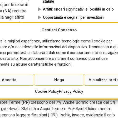
stabile
mq per le case in
Affitti: rincari significativi e località in calo
ia (NA) registra
 negli affitti
Opportunità e segnali per investitori
ota e consolidate
e mete storiche
Gestisci Consenso
 quella scattata da uno studio di Immobiliare.it Insights – proptec
re le migliori esperienze, utilizziamo tecnologie come i cookie per
o il prezzo delle abitazioni in vendita e in affitto nelle principali
re e/o accedere alle informazioni del dispositivo. Il consenso a q
e ci permetterà di elaborare dati come il comportamento di navigazi
, Nord-Ovest stabile
questo sito. Non acconsentire o ritirare il consenso può influire
ente su alcune caratteristiche e funzioni.
ca nazionale con 5.624 €/mq, seguita da Pré-Saint-Didier (AO, 5.35
economiche risultano Fiuggi (FR, 805 €/mq), Acqui Terme (AL, 85
Accetta
Nega
Visualizza pref
Cookie Policy
Privacy Policy
D) e San Pellegrino Terme (BG) registrano aumenti record del
iore Terme (PR) crescono del 7%. Anche Bormio cresce del 5%,
 già elevati. Stabilità a Acqui Terme e Pré-Saint-Didier, mentre
egnano leggere flessioni (-1%). Ischia, invece, evidenzia il calo