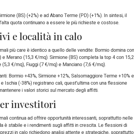
 Sirmione (BS) (+2%) e ad Abano Terme (PD) (+1%). In sintesi, il
’alta quota continuano a essere le più richieste e costose.
ivi e località in calo
 termali più care è identico a quello delle vendite: Bormio domina co
) e Merano (15,3 €/mq). Sirmione (BS) completa la top 4 con 15,2
 (5,3 €/mq), Fiuggi (7 €/mq) e Manciano (7,6 €/mq).
tanti: Bormio +43%, Sirmione +12%, Salsomaggiore Terme +10% e
 Ischia (-38%) registrano cali, quest’ultima con una flessione
mantenere i valori storici sul mercato degli affitti.
er investitori
ermali continua ad offrire opportunità interessanti, soprattutto nelle
è stabile e i rendimenti sugli affitti in crescita. Le flessioni di
rezzi in calo richiedono analisi attente e strategiche, soprattutto