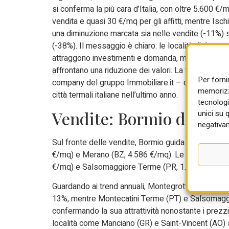
si conferma la più cara d’Italia, con oltre 5.600 €/
vendita e quasi 30 €/mq per gli affitti, mentre Isch
una diminuzione marcata sia nelle vendite (-11%) sia
(-38%). Il messaggio è chiaro: le località d’alta qu
attraggono investimenti e domanda, mentre alcun
affrontano una riduzione dei valori. La fotografia è
Per forni
company del gruppo Immobiliare.it – che ha analizzat
memorizza
città termali italiane nell’ultimo anno.
tecnologi
Vendite: Bormio domina
unici su 
negativam
Sul fronte delle vendite, Bormio guida la classifi
€/mq) e Merano (BZ, 4.586 €/mq). Le località più 
€/mq) e Salsomaggiore Terme (PR, 1.062 €/mq).
Guardando ai trend annuali, Montegrotto Terme (P
13%, mentre Montecatini Terme (PT) e Salsomagg
confermando la sua attrattività nonostante i prezzi
località come Manciano (GR) e Saint-Vincent (AO) s