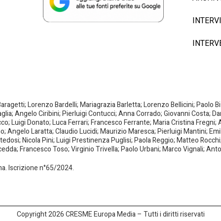
INTERV
INTERV
agetti; Lorenzo Bardelli; Mariagrazia Barletta; Lorenzo Bellicini; Paolo 
aglia; Angelo Ciribini; Pierluigi Contucci; Anna Corrado; Giovanni Costa; D
; Luigi Donato; Luca Ferrari; Francesco Ferrante; Maria Cristina Fregni; A
ano; Angelo Laratta; Claudio Lucidi; Maurizio Maresca; Pierluigi Mantini; E
dosi; Nicola Pini; Luigi Prestinenza Puglisi; Paola Reggio; Matteo Rocchi;
da; Francesco Toso; Virginio Trivella; Paolo Urbani; Marco Vignali; Anto
oma. Iscrizione n°65/2024.
Copyright 2026 CRESME Europa Media – Tutti i diritti riservati