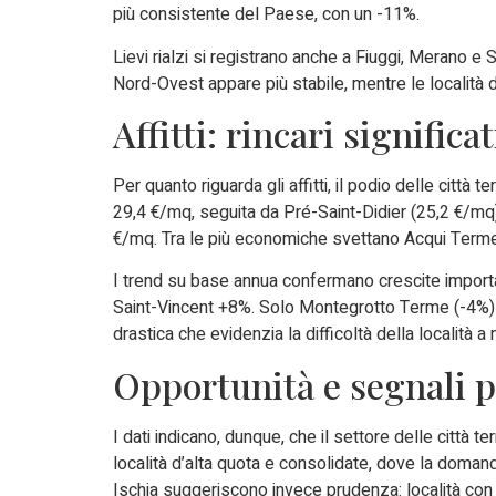
più consistente del Paese, con un -11%.
Lievi rialzi si registrano anche a Fiuggi, Merano e
Nord-Ovest appare più stabile, mentre le località d
Affitti: rincari significat
Per quanto riguarda gli affitti, il podio delle città
29,4 €/mq, seguita da Pré-Saint-Didier (25,2 €/mq
€/mq. Tra le più economiche svettano Acqui Terme
I trend su base annua confermano crescite impor
Saint-Vincent +8%. Solo Montegrotto Terme (-4%) e
drastica che evidenzia la difficoltà della località a 
Opportunità e segnali p
I dati indicano, dunque, che il settore delle città t
località d’alta quota e consolidate, dove la domanda 
Ischia suggeriscono invece prudenza: località con p