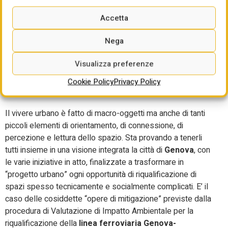
Ferrovia Genova-Campasso
Accetta
e parco urbano Le Dune: da
Nega
mitigazioni introverse a
Visualizza preferenze
occasioni di rinascita
Cookie Policy
Privacy Policy
dell’urbanità
Il vivere urbano è fatto di macro-oggetti ma anche di tanti
piccoli elementi di orientamento, di connessione, di
percezione e lettura dello spazio. Sta provando a tenerli
tutti insieme in una visione integrata la città di
Genova
, con
le varie iniziative in atto, finalizzate a trasformare in
“progetto urbano” ogni opportunità di riqualificazione di
spazi spesso tecnicamente e socialmente complicati. E’ il
caso delle cosiddette “opere di mitigazione” previste dalla
procedura di Valutazione di Impatto Ambientale per la
riqualificazione della
linea ferroviaria Genova-