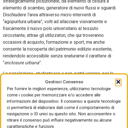
strategicamente posizionate, da elemento di cesura a
elemento di scambio, generatore di nuovi flussi e sguardi.
Dischiudere l’area attraverso micro-interventi di
“agopuntura urbana”, volti ad allacciare visivamente e
fisicamente il nuovo polo universitario al tessuto
circostante, attrae gli utilizzatori, che qui troveranno
occasioni di acquisto, formazione e sport, ma anche
consente la riscoperta del patrimonio edilizio esistente,
rendendolo accessibile senza snaturarne il carattere di
“
enclosure urbana
”.
La popolazione, studentesca e non, potrà varcare, per la
prima volta liberamente, le nuove soglie, e utilizzare non
Gestisci Consenso
solo gli edifici, cioè i pieni, ma anche i vuoti, cioè gli spazi
Per fornire le migliori esperienze, utilizziamo tecnologie
che si frappongono tra questi e che rappresentano il
come i cookie per memorizzare e/o accedere alle
tessuto connettivo alberato; studentato, aree studio e
informazioni del dispositivo. Il consenso a queste tecnologie
ci permetterà di elaborare dati come il comportamento di
ricerca, spazi per esposizioni e il centro polisportivo sono
navigazione o ID unici su questo sito. Non acconsentire o
già in costruzione, come primo tassello della nuova vita del
ritirare il consenso può influire negativamente su alcune
comparto.
caratteristiche e funzioni.