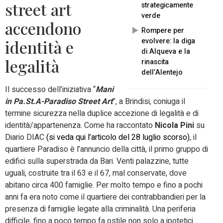
street art
strategicamente
verde
accendono
Rompere per
evolvere: la diga
identità e
di Alqueva e la
legalità
rinascita
dell’Alentejo
Il successo dell’iniziativa “
Mani
in Pa.St.A-Paradiso Street Art
”, a Brindisi, coniuga il
termine sicurezza nella duplice accezione di legalità e di
identità/appartenenza. Come ha raccontato
Nicola Pini
su
Diario DIAC
(si veda qui l’articolo del 28 luglio scorso)
, il
quartiere Paradiso è l’annuncio della città, il primo gruppo di
edifici sulla superstrada da Bari. Venti palazzine, tutte
uguali, costruite tra il 63 e il 67, mal conservate, dove
abitano circa 400 famiglie. Per molto tempo e fino a pochi
anni fa era noto come il quartiere dei contrabbandieri per la
presenza di famiglie legate alla criminalità. Una periferia
difficile, fino a poco tempo fa ostile non solo a ipotetici