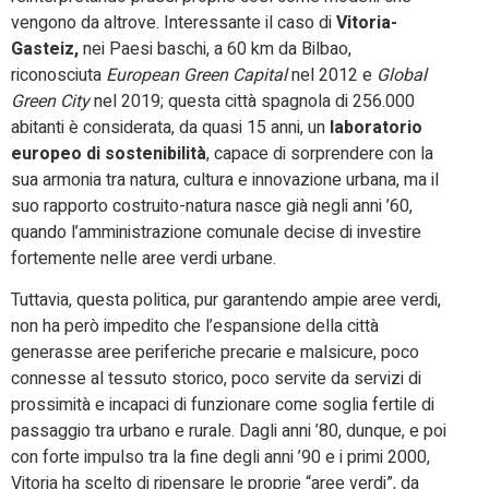
vengono da altrove. Interessante il caso di
Vitoria-
Gasteiz,
nei Paesi baschi, a 60 km da Bilbao,
riconosciuta
European Green Capital
nel 2012 e
Global
Green City
nel 2019; questa città spagnola di 256.000
abitanti è considerata, da quasi 15 anni, un
laboratorio
europeo di sostenibilità
, capace di sorprendere con la
sua armonia tra natura, cultura e innovazione urbana, ma il
suo rapporto costruito-natura nasce già negli anni ’60,
quando l’amministrazione comunale decise di investire
fortemente nelle aree verdi urbane.
Tuttavia, questa politica, pur garantendo ampie aree verdi,
non ha però impedito che l’espansione della città
generasse aree periferiche precarie e malsicure, poco
connesse al tessuto storico, poco servite da servizi di
prossimità e incapaci di funzionare come soglia fertile di
passaggio tra urbano e rurale. Dagli anni ’80, dunque, e poi
con forte impulso tra la fine degli anni ’90 e i primi 2000,
Vitoria ha scelto di ripensare le proprie “aree verdi”, da