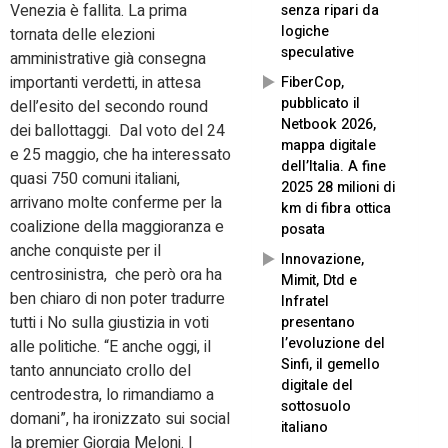
Venezia è fallita. La prima
senza ripari da
logiche
tornata delle elezioni
speculative
amministrative già consegna
importanti verdetti, in attesa
FiberCop,
pubblicato il
dell’esito del secondo round
Netbook 2026,
dei ballottaggi. Dal voto del 24
mappa digitale
e 25 maggio, che ha interessato
dell’Italia. A fine
quasi 750 comuni italiani,
2025 28 milioni di
arrivano molte conferme per la
km di fibra ottica
coalizione della maggioranza e
posata
anche conquiste per il
Innovazione,
centrosinistra, che però ora ha
Mimit, Dtd e
ben chiaro di non poter tradurre
Infratel
tutti i No sulla giustizia in voti
presentano
l’evoluzione del
alle politiche. “E anche oggi, il
Sinfi, il gemello
tanto annunciato crollo del
digitale del
centrodestra, lo rimandiamo a
sottosuolo
domani”, ha ironizzato sui social
italiano
la premier Giorgia Meloni. I