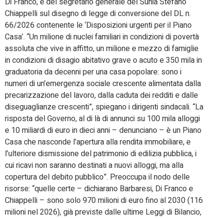
Di Franco, e del segretario generale del Sunia Stefano
Chiappelli sul disegno di legge di conversione del DL n.
66/2026 contenente le ‘Disposizioni urgenti per il Piano
Casa’. “Un milione di nuclei familiari in condizioni di povertà
assoluta che vive in affitto, un milione e mezzo di famiglie
in condizioni di disagio abitativo grave o acuto e 350 mila in
graduatoria da decenni per una casa popolare: sono i
numeri di un’emergenza sociale crescente alimentata dalla
precarizzazione del lavoro, dalla caduta dei redditi e dalle
diseguaglianze crescenti”, spiegano i dirigenti sindacali. “La
risposta del Governo, al di là di annunci su 100 mila alloggi
e 10 miliardi di euro in dieci anni – denunciano – è un Piano
Casa che nasconde l’apertura alla rendita immobiliare, e
l’ulteriore dismissione del patrimonio di edilizia pubblica, i
cui ricavi non saranno destinati a nuovi alloggi, ma alla
copertura del debito pubblico”. Preoccupa il nodo delle
risorse: “quelle certe – dichiarano Barbaresi, Di Franco e
Chiappelli – sono solo 970 milioni di euro fino al 2030 (116
milioni nel 2026), già previste dalle ultime Leggi di Bilancio,