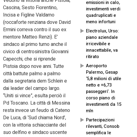
Vedono la vittoria anche Pistoia,
emissioni in calo,
Cascina, Sesto Fiorentino,
investimenti verdi
Incisa e Figline Valdarno
quadruplicati e
meno infortuni
(roccaforte renziana dove David
Ermini correva contro il suo ex
Electrolux, Urso:
mentore Matteo Renzi). E’
piano aziendale
irricevibile e
sindaco al primo turno anche il
innacettabile, va
civico di centrosinistra Giovanni
ritirato
Capecchi, che si riprende
Aeroporto
Pistoia dopo nove anni. Tutte
Palermo, Gesap
città battute palmo a palmo
‘5,8 milioni di utile
dalla segretaria dem Schlein e
netto e +6,73
dai leader del campo largo.
passeggeri’. In
“Uniti si vince”, esulta perciò il
corso piano di
Pd Toscano. La città di Messina
investimenti da 15
resta invece un feudo di Cateno
mln
De Luca, di ‘Sud chiama Nord’,
Partecipazioni
con la vittoria schiacciante del
rilevanti, Consob
suo delfino e sindaco uscente
semplifica le