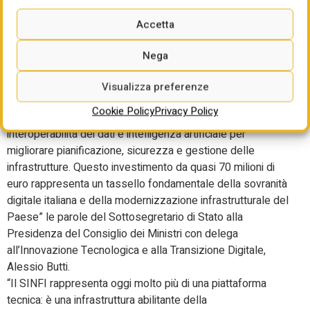
generazioni un Paese più sicuro e competitivo” il
commento del Ministro delle Imprese e del Made in Italy,
Accetta
Adolfo Urso.
“Il SINFI entra oggi in una nuova fase strategica e si
Nega
consolida come una delle infrastrutture digitali più
importanti del Paese. Il Governo ha fortemente voluto una
Visualizza preferenze
piattaforma che evolve verso il vero e proprio gemello
Cookie Policy
Privacy Policy
digitale del sottosuolo italiano, integrando geo-intelligence,
interoperabilità dei dati e intelligenza artificiale per
migliorare pianificazione, sicurezza e gestione delle
infrastrutture. Questo investimento da quasi 70 milioni di
euro rappresenta un tassello fondamentale della sovranità
digitale italiana e della modernizzazione infrastrutturale del
Paese” le parole del Sottosegretario di Stato alla
Presidenza del Consiglio dei Ministri con delega
all’Innovazione Tecnologica e alla Transizione Digitale,
Alessio Butti.
“Il SINFI rappresenta oggi molto più di una piattaforma
tecnica: è una infrastruttura abilitante della