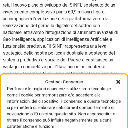
reti. Il nuovo piano di sviluppo del SINFI, sostenuto da un
investimento complessivo pari a 69,9 milioni di euro,
accompagnerà l’evoluzione della piattaforma verso la
realizzazione del gemello digitale del sottosuolo
nazionale, attraverso l’integrazione di strumenti avanzati di
Geo Intelligence, applicazioni di Intelligenza Artificiale e
funzionalità predittive. “Il SINFI rappresenta una leva
strategica della nostra politica industriale a sostegno del
sistema produttivo e sociale del Paese e costituisce un
vantaggio competitivo per l’Italia anche nel contesto
europeo. Governare lo sviluppo del nostro Paese significa
valorizzare le infrastrutture strategiche del Paese, dal
Gestisci Consenso
soprasuolo al sottosuolo fino al dominio marittimo,
Per fornire le migliori esperienze, utilizziamo tecnologie
fondamentali per economia e sicurezza. Per questo
come i cookie per memorizzare e/o accedere alle
abbiamo candidato l’Italia a ospitare il provvedimento
informazioni del dispositivo. Il consenso a queste tecnologie
ci permetterà di elaborare dati come il comportamento di
europeo che estenderà la mappatura del SINFI anche al
navigazione o ID unici su questo sito. Non acconsentire o
dominio subacqueo. Vogliamo fare dell’Italia un Paese
ritirare il consenso può influire negativamente su alcune
leader nelle nuove tecnologie per lasciare alle nuove
caratteristiche e funzioni.