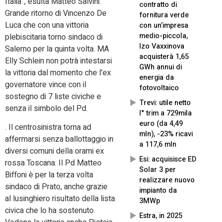
Italia”, esulta Matteo Salvini.
contratto di
Grande ritorno di Vincenzo De
fornitura verde
Luca che con una vittoria
con un’impresa
medio-piccola,
plebiscitaria torno sindaco di
Izo Vaxxinova
Salerno per la quinta volta. MA
acquisterà 1,65
Elly Schlein non potrà intestarsi
GWh annui di
la vittoria dal momento che l’ex
energia da
governatore vince con il
fotovoltaico
sostegno di 7 liste civiche e
Trevi: utile netto
senza il simbolo del Pd.
I° trim a 729mila
euro (da 4,49
. Il centrosinistra torna ad
mln), -23% ricavi
affermarsi senza ballottaggio in
a 117,6 mln
diversi comuni della orami ex
Esi: acquisisce ED
rossa Toscana. Il Pd Matteo
Solar 3 per
Biffoni è per la terza volta
realizzare nuovo
sindaco di Prato, anche grazie
impianto da
al lusinghiero risultato della lista
3MWp
civica che lo ha sostenuto.
Estra, in 2025