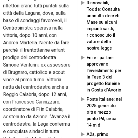
Rinnovabili,
riflettori erano tutti puntati sulla
Todde: Consulta
città della Laguna, dove, sulla
annnulla decreti
base di sondaggi favorevoli, il
Mase su alcuni
Centrosinistra sperava nella
impianti sardi,
vittoria, dopo 10 anni, con
riconosciuto il
valore della
Andrea Martella. Niente da fare
nostra legge
perché il trentottenne enfant
prodige del centrodestra
Eni e i partner
approvano
Simone Venturini, ex assessore
l’investimento per
di Brugnaro, cattolico e scout
la Fase 3 del
vince al primo turno. Vittoria
progetto Baleine
netta del centrodestra anche a
in Costa d’Avorio
Reggio Calabria, dopo 12 anni,
Poste Italiane: nel
con Francesco Cannizzaro,
2025 generato
coordinatore di Fi in Calabria,
oltre mezzo
sostenuto da Azione. “Avanza il
punto Pil, circa
centrodestra, la Lega conferma
14 mld
e conquista sindaci in tutta
A2a, primo