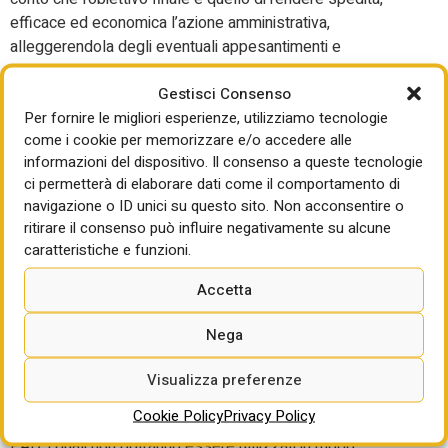
efficace ed economica l’azione amministrativa,
alleggerendola degli eventuali appesantimenti e
aggravamenti connessi alle singole richieste di accesso da
Gestisci Consenso
parte degli operatori, come era nelle intenzioni del
Per fornire le migliori esperienze, utilizziamo tecnologie
legislatore delegato; la finalità è stata anche quella di
come i cookie per memorizzare e/o accedere alle
evitare agli operatori economici una attività defatigante ed
informazioni del dispositivo. Il consenso a queste tecnologie
anti-economica di ricerca e selezione degli atti
ci permetterà di elaborare dati come il comportamento di
eventualmente da impugnare e infine di consentire una
navigazione o ID unici su questo sito. Non acconsentire o
altrettanto pronta e completa risposta di giustizia alle
ritirare il consenso può influire negativamente su alcune
eventuali domande degli operatori economici interessati, il
caratteristiche e funzioni.
tutto per conseguire quanto più rapidamente possibile (nei
tempi preventivati) il bene che costituisce l’oggetto della
Accetta
causa del contratto della cui procedura di affidamento si
tratta.
Nega
Il parere del Consiglio di Stato costituisce l’occasione per
Visualizza preferenze
fare una ulteriore precisazione da un punto di vista tecnico,
Cookie Policy
Privacy Policy
anche per “rassicurare” circa la sorte dei dati pubblicati in
PAD, i quali non potranno essere utilizzati in modo