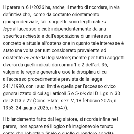
Il parere n. 61/2026 ha, anche, il merito di ricordare, in via
definitiva che, come da costante orientamento
giurisprudenziale, tali soggetti sono legittimati
ex
lege
all’accesso e cioè indipendentemente da una
specifica richiesta e dall’esposizione di un interesse
concreto e attuale all’ostensione in quanto tale interesse è
stato una volta per tutti considerato prevalente ed
esistente
ex ante
dal legislatore; mentre per tutti i soggetti
diversi da quelli indicati dai commi 1 e 2 dell’art. 36,
valgono le regole generali e cioè la disciplina di cui
all’accesso procedimentale prevista dalla legge
241/1990, con i suoi limiti e quella per l’accesso civico
generalizzato di cui agli articoli 5 e 5-
bis
del D. Lgs. n. 33
del 2013 e 22 (Cons. Stato, sez. V, 18 febbraio 2025, n.
1353; 24 giugno 2025, n. 5547).
Il bilanciamento fatto dal legislatore, si ricorda infine nel
parere, non appare né illogico nè irragionevole tenuto
conto che l’obiettivo finale è quello di rendere spedita,