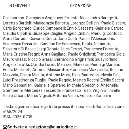
INTERVENTI
REDAZIONE
Collaborano: Giampiero Angelucci; Ernesto Alessandro Baragetti;
Lorenzo Bardelli; Mariagrazia Barletta; Lorenzo Bellicini; Paolo Biscaro;
Carlo Borgomeo; Enrico Campanelli; Ennio Cascetta; Gabriele Caruso;
Claudio Cipollini; Giuseppe Ciaglia; Angelo Ciribini; Pierluigi Contucci;
Anna Corrado; Giovanni Costa; Dario Costi: Paolo D’Alessandris;
Francesco Decarolis; Gaetano De Francesco; Paola Delmonte;
Salvatore Di Bacco; Luigi Donato; Luca Ferrari; Francesco Ferrante;
Maria Cristina Fregni; Anna Gagliardi; Paolo Ghigliotti; Francesca Gioia;
Mauro Grassi; Niccolò Grassi; Bernardino Grignaffini; Giusy Iorlano;
Angelo Laratta; Claudio Lucidi; Maurizio Maresca; Pierluigi Mantini;
Emilia Martinelli; Antonio Massarutto; Francesca Mazzarella; Rosario
Mazzola; Chiara Micera; Antonio Mura; Ezio Piantedosi; Nicola Pini;
Luigi Prestinenza Puglisi; Paola Reggio; Matteo Rocchi; Emilio Sacchi;
Mario Sebastiani; Gabriella Sparano; Michele Specchio; Antonella
Stemperini; Mercedes Tascedda; Francesco Toso; Virginio Trivella;
Paolo Urbani; Marco Vignali; Antonio Valori; Edoardo Zanchini
Testata giornalistica registrata presso il Tribunale di Roma. Iscrizione
n°65/2024.
ISSN 3035-0735
Scrivete a redazione@diariodiac.it