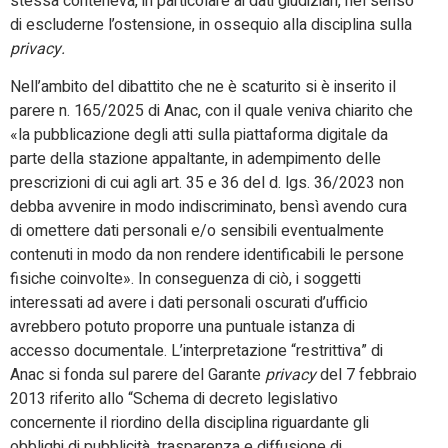
stessa conteneva, in particolare ai dati giudiziari, nel senso
di escluderne l’ostensione, in ossequio alla disciplina sulla
privacy.
Nell’ambito del dibattito che ne è scaturito si è inserito il
parere n. 165/2025 di Anac, con il quale veniva chiarito che
«
la pubblicazione degli atti sulla piattaforma digitale da
parte della stazione appaltante, in adempimento delle
prescrizioni di cui agli art. 35 e 36 del d. lgs. 36/2023 non
debba avvenire in modo indiscriminato, bensì avendo cura
di omettere dati personali e/o sensibili eventualmente
contenuti in modo da non rendere identificabili le persone
fisiche coinvolte
»
. In conseguenza di ciò, i soggetti
interessati ad avere i dati personali oscurati d’ufficio
avrebbero potuto proporre una puntuale istanza di
accesso documentale. L’interpretazione “restrittiva” di
Anac si fonda sul parere del Garante
privacy
del 7 febbraio
2013 riferito allo “Schema di decreto legislativo
concernente il riordino della disciplina riguardante gli
obblighi di pubblicità, trasparenza e diffusione di