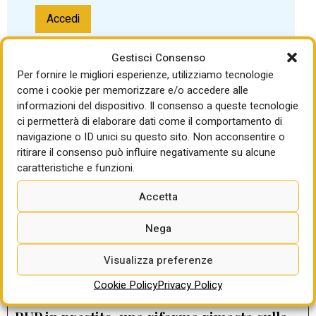
Accedi
Password dimenticata?
Gestisci Consenso
Per fornire le migliori esperienze, utilizziamo tecnologie
come i cookie per memorizzare e/o accedere alle
informazioni del dispositivo. Il consenso a queste tecnologie
ci permetterà di elaborare dati come il comportamento di
navigazione o ID unici su questo sito. Non acconsentire o
ritirare il consenso può influire negativamente su alcune
LEGGI ANCHE
caratteristiche e funzioni.
La temporanea sospensione
Accetta
dell’anticipazione nei contratti pubblici va
richiesta dall’appaltatore e approvata dalla
Nega
stazione appaltante: contribuirà ad
alleggerire le tensioni finanziarie di
Visualizza preferenze
numerosi operatori economici
di Gabriella Sparano
Cookie Policy
Privacy Policy