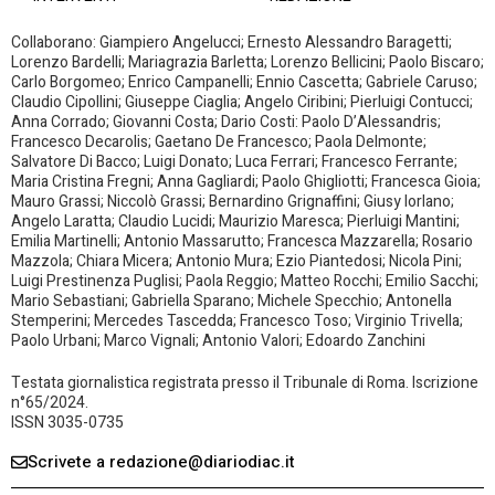
Collaborano: Giampiero Angelucci; Ernesto Alessandro Baragetti;
Lorenzo Bardelli; Mariagrazia Barletta; Lorenzo Bellicini; Paolo Biscaro;
Carlo Borgomeo; Enrico Campanelli; Ennio Cascetta; Gabriele Caruso;
Claudio Cipollini; Giuseppe Ciaglia; Angelo Ciribini; Pierluigi Contucci;
Anna Corrado; Giovanni Costa; Dario Costi: Paolo D’Alessandris;
Francesco Decarolis; Gaetano De Francesco; Paola Delmonte;
Salvatore Di Bacco; Luigi Donato; Luca Ferrari; Francesco Ferrante;
Maria Cristina Fregni; Anna Gagliardi; Paolo Ghigliotti; Francesca Gioia;
Mauro Grassi; Niccolò Grassi; Bernardino Grignaffini; Giusy Iorlano;
Angelo Laratta; Claudio Lucidi; Maurizio Maresca; Pierluigi Mantini;
Emilia Martinelli; Antonio Massarutto; Francesca Mazzarella; Rosario
Mazzola; Chiara Micera; Antonio Mura; Ezio Piantedosi; Nicola Pini;
Luigi Prestinenza Puglisi; Paola Reggio; Matteo Rocchi; Emilio Sacchi;
Mario Sebastiani; Gabriella Sparano; Michele Specchio; Antonella
Stemperini; Mercedes Tascedda; Francesco Toso; Virginio Trivella;
Paolo Urbani; Marco Vignali; Antonio Valori; Edoardo Zanchini
Testata giornalistica registrata presso il Tribunale di Roma. Iscrizione
n°65/2024.
ISSN 3035-0735
Scrivete a redazione@diariodiac.it