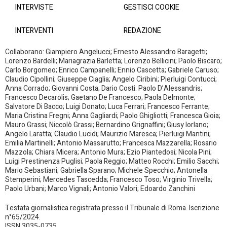
INTERVISTE
GESTISCI COOKIE
INTERVENTI
REDAZIONE
Collaborano: Giampiero Angelucci; Ernesto Alessandro Baragetti;
Lorenzo Bardelli; Mariagrazia Barletta; Lorenzo Bellicini; Paolo Biscaro;
Carlo Borgomeo; Enrico Campanelli; Ennio Cascetta; Gabriele Caruso;
Claudio Cipollini; Giuseppe Ciaglia; Angelo Ciribini; Pierluigi Contucci;
Anna Corrado; Giovanni Costa; Dario Costi: Paolo D’Alessandris;
Francesco Decarolis; Gaetano De Francesco; Paola Delmonte;
Salvatore Di Bacco; Luigi Donato; Luca Ferrari; Francesco Ferrante;
Maria Cristina Fregni; Anna Gagliardi; Paolo Ghigliotti; Francesca Gioia;
Mauro Grassi; Niccolò Grassi; Bernardino Grignaffini; Giusy Iorlano;
Angelo Laratta; Claudio Lucidi; Maurizio Maresca; Pierluigi Mantini;
Emilia Martinelli; Antonio Massarutto; Francesca Mazzarella; Rosario
Mazzola; Chiara Micera; Antonio Mura; Ezio Piantedosi; Nicola Pini;
Luigi Prestinenza Puglisi; Paola Reggio; Matteo Rocchi; Emilio Sacchi;
Mario Sebastiani; Gabriella Sparano; Michele Specchio; Antonella
Stemperini; Mercedes Tascedda; Francesco Toso; Virginio Trivella;
Paolo Urbani; Marco Vignali; Antonio Valori; Edoardo Zanchini
Testata giornalistica registrata presso il Tribunale di Roma. Iscrizione
n°65/2024.
ISSN 3035-0735