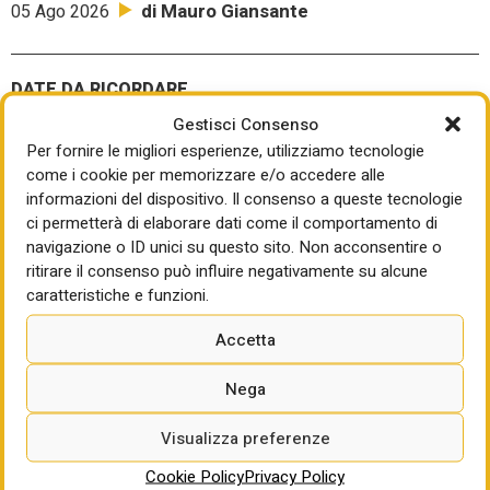
di Mauro Giansante
05 Ago 2026
DATE DA RICORDARE
Giovedì 6 l’Assemblea plenaria del
Gestisci Consenso
Consiglio superiore dei lavori
Per fornire le migliori esperienze, utilizziamo tecnologie
pubblici sdogana il Ponte. “Via
come i cookie per memorizzare e/o accedere alle
informazioni del dispositivo. Il consenso a queste tecnologie
libera con prescrizioni”. Non
ci permetterà di elaborare dati come il comportamento di
saranno né poche né leggere (350
navigazione o ID unici su questo sito. Non acconsentire o
pagine), progetto da adeguare
ritirare il consenso può influire negativamente su alcune
caratteristiche e funzioni.
di Giorgio Santilli
04 Ago 2026
Accetta
LA DELIBERA FIRMATA DALL'AD BERNARDO
Nega
MATTARELLA
Investimenti idrici, la graduatoria
Visualizza preferenze
di Invitalia per lo SFNIISSI: le
Cookie Policy
Privacy Policy