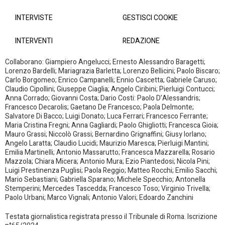
INTERVISTE
GESTISCI COOKIE
INTERVENTI
REDAZIONE
Collaborano: Giampiero Angelucci; Ernesto Alessandro Baragetti;
Lorenzo Bardelli; Mariagrazia Barletta; Lorenzo Bellicini; Paolo Biscaro;
Carlo Borgomeo; Enrico Campanelli; Ennio Cascetta; Gabriele Caruso;
Claudio Cipollini; Giuseppe Ciaglia; Angelo Ciribini; Pierluigi Contucci;
Anna Corrado; Giovanni Costa; Dario Costi: Paolo D’Alessandris;
Francesco Decarolis; Gaetano De Francesco; Paola Delmonte;
Salvatore Di Bacco; Luigi Donato; Luca Ferrari; Francesco Ferrante;
Maria Cristina Fregni; Anna Gagliardi; Paolo Ghigliotti; Francesca Gioia;
Mauro Grassi; Niccolò Grassi; Bernardino Grignaffini; Giusy Iorlano;
Angelo Laratta; Claudio Lucidi; Maurizio Maresca; Pierluigi Mantini;
Emilia Martinelli; Antonio Massarutto; Francesca Mazzarella; Rosario
Mazzola; Chiara Micera; Antonio Mura; Ezio Piantedosi; Nicola Pini;
Luigi Prestinenza Puglisi; Paola Reggio; Matteo Rocchi; Emilio Sacchi;
Mario Sebastiani; Gabriella Sparano; Michele Specchio; Antonella
Stemperini; Mercedes Tascedda; Francesco Toso; Virginio Trivella;
Paolo Urbani; Marco Vignali; Antonio Valori; Edoardo Zanchini
Testata giornalistica registrata presso il Tribunale di Roma. Iscrizione