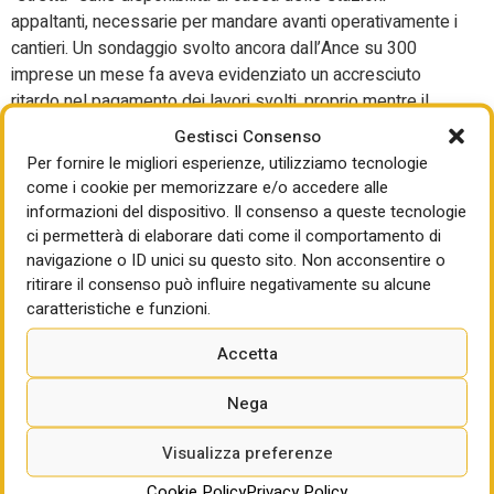
appaltanti, necessarie per mandare avanti operativamente i
cantieri. Un sondaggio svolto ancora dall’Ance su 300
imprese un mese fa aveva evidenziato un accresciuto
ritardo nel pagamento dei lavori svolti, proprio mentre il
Pnrr dovrebbe suggellare definitivamente il termine di 30
Gestisci Consenso
giorni (60 per la sanità e poche altre deroghe) per pagare i
Per fornire le migliori esperienze, utilizziamo tecnologie
lavori. Anche qui, il rinvio alla fine del 2024 del target sul
come i cookie per memorizzare e/o accedere alle
rispetto dei tempi di pagamento previsti dalle direttive Ue,
informazioni del dispositivo. Il consenso a queste tecnologie
era stato colto come ulteriore segnale di difficoltà tecniche
ci permetterà di elaborare dati come il comportamento di
ma anche finanziarie. La circolare n. 25 della Ragioneria del
navigazione o ID unici su questo sito. Non acconsentire o
ritirare il consenso può influire negativamente su alcune
15 maggio scorso che, dopo lo slittamento del termine,
caratteristiche e funzioni.
aveva invitato le amministrazioni pubbliche a compiere tutti
gli sforzi necessari per adeguarsi alla scadenza europea
Accetta
aveva tranquillizzato ben poco in una partita che va avanti
da almeno dieci anni. E infatti il sondaggio Ance non solo
Nega
denunciava tempi medi di pagamento di 150 giorni, ma
sottolineava il ritorno di pratiche dilatorie e “gravemente
Visualizza preferenze
inique” come quelle di chiedere alle imprese di posticipare
Cookie Policy
Privacy Policy