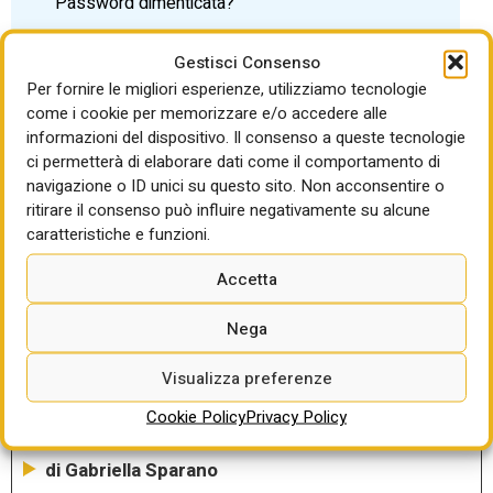
Password dimenticata?
Gestisci Consenso
Per fornire le migliori esperienze, utilizziamo tecnologie
come i cookie per memorizzare e/o accedere alle
informazioni del dispositivo. Il consenso a queste tecnologie
LEGGI ANCHE
ci permetterà di elaborare dati come il comportamento di
navigazione o ID unici su questo sito. Non acconsentire o
La temporanea sospensione
ritirare il consenso può influire negativamente su alcune
dell’anticipazione nei contratti pubblici va
caratteristiche e funzioni.
richiesta dall’appaltatore e approvata dalla
Accetta
stazione appaltante: contribuirà ad
alleggerire le tensioni finanziarie di
numerosi operatori economici
Nega
di Gabriella Sparano
Visualizza preferenze
RUP in prestito, una riforma rimasta sulla
Cookie Policy
Privacy Policy
carta
di Gabriella Sparano