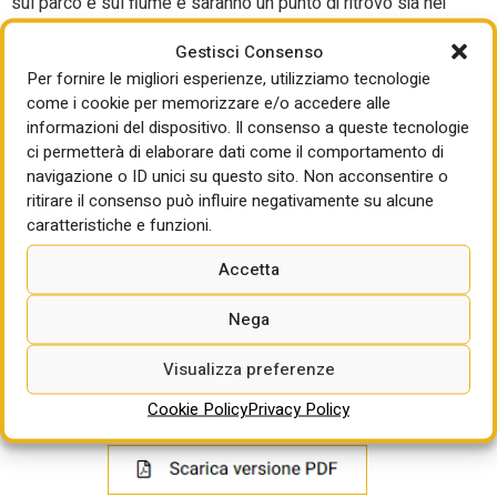
sul parco e sul fiume e saranno un punto di ritrovo sia nei
giorni delle partite che in quelli senza. Ci saranno anche
Gestisci Consenso
zone e lounge dedicate ai tifosi dell’IPL e verrà introdotto
Per fornire le migliori esperienze, utilizziamo tecnologie
un Member’s Club che aprirà la struttura ai giardini
come i cookie per memorizzare e/o accedere alle
circostanti. Esperienze pensate per i tifosi, come un
informazioni del dispositivo. Il consenso a queste tecnologie
museo, una hall of fame e aree di coinvolgimento digitale,
ci permetterà di elaborare dati come il comportamento di
celebrano la storia dell’Eden Gardens, preparandolo al
navigazione o ID unici su questo sito. Non acconsentire o
contempo per nuove esperienze legate a questo sport.
ritirare il consenso può influire negativamente su alcune
Pranav Kashyap, Associate Principal di Populous, ha
caratteristiche e funzioni.
affermato che il team di progettazione ha dovuto affrontare
numerose sfide, tra cui lavorare all’interno di un sito storico
Accetta
molto ristretto nel centro città, il che limitava il potenziale di
Nega
espansione fisica della struttura, e garantire che la
riqualificazione rispettasse il patrimonio dell’edificio e si
Visualizza preferenze
integrasse con il contesto esistente.
Cookie Policy
Privacy Policy