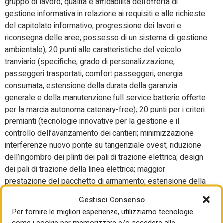
gruppo di lavoro; qualità e affidabilità dell’offerta di
gestione informativa in relazione ai requisiti e alle richieste
del capitolato informativo; progressione dei lavori e
riconsegna delle aree; possesso di un sistema di gestione
ambientale); 20 punti alle caratteristiche del veicolo
tranviario (specifiche, grado di personalizzazione,
passeggeri trasportati, comfort passeggeri, energia
consumata, estensione della durata della garanzia
generale e della manutenzione full service batterie offerte
per la marcia autonoma catenary-free); 20 punti per i criteri
premianti (tecnologie innovative per la gestione e il
controllo dell’avanzamento dei cantieri; minimizzazione
interferenze nuovo ponte su tangenziale ovest; riduzione
dell’ingombro dei plinti dei pali di trazione elettrica; design
dei pali di trazione della linea elettrica; maggior
prestazione del pacchetto di armamento; estensione della
durata della garanzia generale e dell’affiancamento;
Gestisci Consenso
consegna rilievo finale in nuvola di punti alla fine lavori;
Per fornire le migliori esperienze, utilizziamo tecnologie
informazione alla cittadinanza); 15 punti per professionalità
come i cookie per memorizzare e/o accedere alle