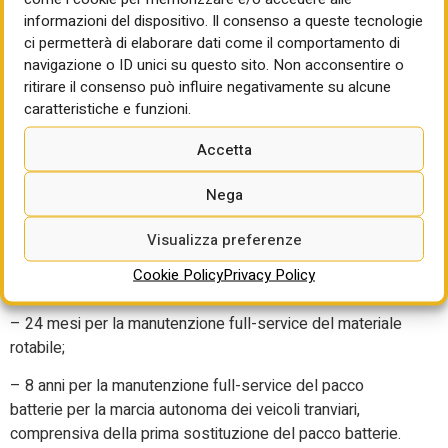
e adeguatezza del concorrente (esperienze pregresse
informazioni del dispositivo. Il consenso a queste tecnologie
relative a servizi di progettazione esecutiva, lavori eseguiti
ci permetterà di elaborare dati come il comportamento di
e fornitura di veicoli tranviari; possesso di un sistema di
navigazione o ID unici su questo sito. Non acconsentire o
gestione per la sicurezza nei luoghi di lavoro; possesso di
ritirare il consenso può influire negativamente su alcune
un sistema di responsabilità sociale ed etica)
caratteristiche e funzioni.
Accetta
Riguardo ai tempi di esecuzione sono previsti:
Nega
– 240 giorni per la progettazione;
Visualizza preferenze
– 1.883 giorni per l’esecuzione dei lavori e della fornitura,
Cookie Policy
Privacy Policy
comprensiva della messa in esercizio del sistema;
– 24 mesi per la manutenzione full-service del materiale
rotabile;
– 8 anni per la manutenzione full-service del pacco
batterie per la marcia autonoma dei veicoli tranviari,
comprensiva della prima sostituzione del pacco batterie.