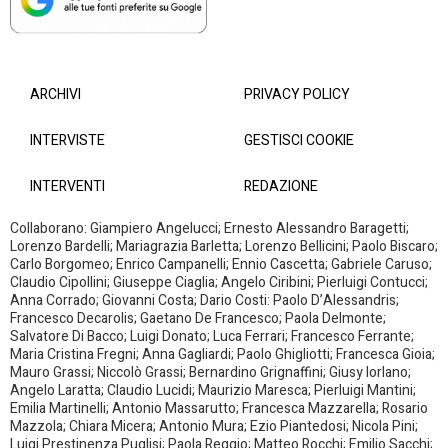
ARCHIVI
PRIVACY POLICY
INTERVISTE
GESTISCI COOKIE
INTERVENTI
REDAZIONE
Collaborano: Giampiero Angelucci; Ernesto Alessandro Baragetti;
Lorenzo Bardelli; Mariagrazia Barletta; Lorenzo Bellicini; Paolo Biscaro;
Carlo Borgomeo; Enrico Campanelli; Ennio Cascetta; Gabriele Caruso;
Claudio Cipollini; Giuseppe Ciaglia; Angelo Ciribini; Pierluigi Contucci;
Anna Corrado; Giovanni Costa; Dario Costi: Paolo D’Alessandris;
Francesco Decarolis; Gaetano De Francesco; Paola Delmonte;
Salvatore Di Bacco; Luigi Donato; Luca Ferrari; Francesco Ferrante;
Maria Cristina Fregni; Anna Gagliardi; Paolo Ghigliotti; Francesca Gioia;
Mauro Grassi; Niccolò Grassi; Bernardino Grignaffini; Giusy Iorlano;
Angelo Laratta; Claudio Lucidi; Maurizio Maresca; Pierluigi Mantini;
Emilia Martinelli; Antonio Massarutto; Francesca Mazzarella; Rosario
Mazzola; Chiara Micera; Antonio Mura; Ezio Piantedosi; Nicola Pini;
Luigi Prestinenza Puglisi; Paola Reggio; Matteo Rocchi; Emilio Sacchi;